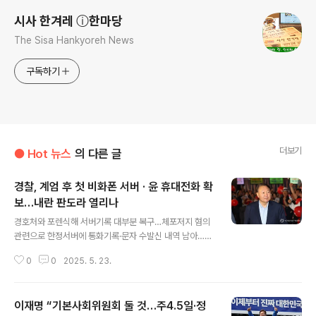
시사 한겨레 ⓘ한마당
The Sisa Hankyoreh News
구독하기
더보기
● Hot 뉴스
의 다른 글
경찰, 계엄 후 첫 비화폰 서버 · 윤 휴대전화 확
보…내란 판도라 열리나
글 내용
경호처와 포렌식해 서버기록 대부분 복구…체포저지 혐의
관련으로 한정서버에 통화기록·문자 수발신 내역 남아…수
사 탄력 속 추가 조사 방침구매하기윤석열, 부정선거 주장
0
0
2025. 5. 23.
다큐 영화 관람= 윤석열 전 대통령이 21일 서울 메가박스
동대문에서 이영돈 PD가 제작한 다큐멘터리 영화 '부정선
거, 신의 작품인가'를 관람하기 위해 상영관으로 향하고 있
이재명 “기본사회위원회 둘 것…주4.5일·정
다. 2025.5.21 경찰이 12·3 비상계엄 사태 이후 최초로