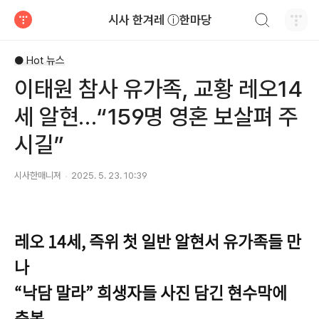
검색하기
시사 한겨레 ⓘ한마당
티스토리
● Hot 뉴스
이태원 참사 유가족, 교황 레오14
세 알현…“159명 영혼 보살펴 주
시길”
시사한매니져
2025. 5. 23. 10:39
레오 14세, 즉위 첫 일반 알현서 유가족들 만
나
“낙담 말라” 희생자들 사진 담긴 현수막에
축복