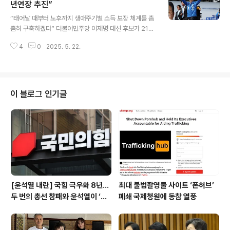
대통령경호처 내 비화폰 서버 기록 등을 확보했다.경찰 특
년연장 추진”
글 내용
별수사단은 23일 언론 공지를 통해 "윤석열 전 대통령, 박
“태어날 때부터 노후까지 생애주기별 소득 보장 체계를 촘
종준 전 경호처장 및 김성훈 경호처 차장 등의 특수공무집
촘히 구축하겠다” 더불어민주당 이재명 대선 후보가 21일
행방해 등 혐의와 관련해 비화폰 서버 기록을 임의제출 받
인천광역시 부평역 북광장에서 열린 집중유세에서 시민들
았다"고 밝혔다. 아울러 윤 전 대통령 등이 사용한 비화폰,
4
0
2025. 5. 22.
에게 인사하고 있다. 연합 이재명 더불어민주당 대통령 후
업무폰 등을 압수 및 ..
보가 22일 기본사회 실현을 위한 국가전담기구인 기본사
회위원회(기본사회를 위한 회복과 성장 위원회)를 설치하
고 민관협력체계를 구축하겠다고 밝혔다. 이 후보는 지난
대선 때는 자신의 브랜드인 ‘기본사회 시리즈’를 10대 공약
이 블로그 인기글
에 포함했지만, 이번 대선에서는 한국 경제의 마이너스 성
장을 극복하는 것이 우선이라는 이유로 10대 공약에 포함
하지는 않은 바 있다. 이 후보는 이날 페이스북에 “국민의
기본적인 삶은 국가 공동체가 책임지는 사회, 기본사회로
나아가겠다”며 기본사회 공약을 발표했다. 그는..
[윤석열 내란] 국힘 극우화 8년…
최대 불법촬영물 사이트 ‘폰허브’
두 번의 총선 참패와 윤석열이 ‘폭
폐쇄 국제청원에 동참 열풍
주 기폭제’