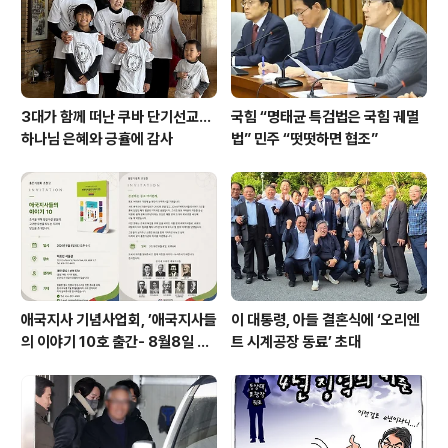
3대가 함께 떠난 쿠바 단기선교...
국힘 “명태균 특검법은 국힘 궤멸
하나님 은혜와 긍휼에 감사
법” 민주 “떳떳하면 협조”
애국지사 기념사업회, ’애국지사들
이 대통령, 아들 결혼식에 ‘오리엔
의 이야기 10호 출간- 8월8일 출
트 시계공장 동료’ 초대
판기념회