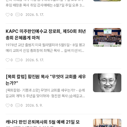
1년 동안 사료취합과 집필작업을 주도해 발간, 지난 5월12
후임 배장훈 목사 취임 감사예배는 6월7일 주일 오후 3시
일부터 14일까지 미국 뉴욕 퀸즈한인교회에서 열린 희년
창립 29주년을 맞이한 캐나다 동신교회(2552 Bristol C
작성시간
0
0
2026. 5. 17.
총회에 공식 보고하고 증정했다. 50년사는 크라운판(176
ir. Oakville, ON L6H 5S1)가 박태겸 담임목사 이임 및
x248) 사이즈에..
배장훈 후임 담임목사 취임 감사예배를 각각 5월31일과 6
월7일 주일 오후에 교회본당에서 드린다. 박태겸 담임목사
KAPC 미주한인예수교 장로회, 제50회 희년
이임 감사예배는 5월31일 주일 오후 5시, 배장훈 목사 취
총회 은혜롭게 마쳐
임 감사예배는 6월7일 주일 오후 3시에 드릴 예정이다. 이
글 내용
임하는 박태겸 목사는 1997년 “윌리암 존 맥켄지 선교사
1978년 교단 출범지 미국 필라델피아 5월5일~ 8일 몽고
의 정신을 따라” 미시사가 Holy Sprit Anglican Churc
메리 교회서 신임 총회장에 최해근 목사 ... 실버 미션 비전
h 에 동신교회를 개척한 이후 29년간 교회를 이끌어 왔다.
선포 등 회무개혁주의 신학 정체성 강화 및 다음 세대 사역
작성시간
0
0
2026. 5. 17.
박 목사는 교회가 성장하면서..
방향도 제시 미주지역 주요 교단의 정기총회가 잇달아 열
렸다. 특히 미주 한인예수교장로회(KAPC) 교단은 올해 5
0회, 곧 희년총회로 개최했다. KAPC 미주 한인예수교장
[목회 칼럼] 함진원 목사 "무엇이 교회를 세우
로회는 제50회 총회를 1978년 교단 출범지인 미국 필라
는가?"
델피아를 다시 찾아 5월5일부터 8일까지 몽고메리교회
글 내용
(담임 최해근 목사)에서 열었다. ‘에벤에셀의 하나님(삼상
[목회칼럼- 기쁨과 소망] 무엇이 교회를 세우는가? - 순례
7:12)’이라는 주제로 개막한 총회에는 카나다노회 소속 교
길교회 개척 5 주년을 맞이하여- 함진원 목사 (순례길교회
회들을 포함해 산하 31개 노회 소속 506개 교회에서 목사
담임) 기나 긴 겨울을 지나 ‘기필코’ 다시 봄이 왔습니다. 올
작성시간
0
0
2026. 5. 9.
와 장로 등 219명의 총대들이 참석한 가운데 나흘간 진행
해 맞이한 봄은 더 특별하고 감사합니다. 매년 5 월 첫 주는
했다. 첫날 ..
순례길교회 개척기념주일입니다. 올해로 5 주년이 되었습
니다. 지난 시간을 되돌아보니 감사한 것들이 넘쳐났습니
캐나다 한인 은퇴목사회 5월 예배 21일 모
다. 우선 순례길교회는 밀알교회의 분립개척 교회로는 두