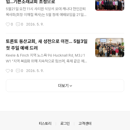
임...기쁜소래교회 초청으로
번째 교회였습니다. 모든 것들이 순조롭게 진행되었으나,
글 내용
문제는 시기였습니다. 개척을 계획 한 때는 2019 년, 개척
5월21일 오전 11시 사리원 식당서 모여 캐나다 한인은퇴
예정시기..
목사회(회장 이재철 목사)는 5월 정례 예배모임을 21일
(목) 오전 11시 기쁜소래교회(담임 문은성 목사: 70 Hilda
작성시간
0
0
2026. 5. 9.
Ave, North York, M2M 1V5) 초청으로 쏜힐 사리원 식
당에서 드리고 친목을 다진다. 이날 예배는 기쁜소래교회
가 초청하고 후원해 드리게 되지만 교회측의 배려로 사리
토론토 동산교회, 새 성전으로 이전... 5월3일
원 식당에서 모임을 갖고 예배를 드린다. 은퇴목사회는 이
첫 주일 예배 드려
번 모임에서도 먼저 예배를 드리며 문은성 목사가 전하는
글 내용
말씀을 듣고, 참석자들이 나라와 민족 및 교회들과 회원들
Keele & Finch 지역 노스욕 96 Hucknall Rd, M3J 1
의 건강을 위한 합심기도를 드린다. 이어 참석 목회자들은
W1 "지역 복음화 위해 지속적으로 힘쓰며, 축제 같은 예
오찬을 함께 하며 회원 친교의 시간도 갖게 된다. 이재철 회
배" 올해 창립 40주년을 맞은 해외한인장로회(KPCA) 소
작성시간
0
0
2026. 5. 9.
장은 “은퇴 목사님들은 신록의 계절을 맞아 5월 정례 모임
속 토론토 동산교회(담임 차재화 목사)가 새 성전으로 이
에도 건..
전, 5월 첫 주일인 3일 감사예배를 드리고 새 출발을 알렸
다. 창립 이후 40년간 줄 곳 한 예배처소에서 예배를 드려
더보기
왔으나, 재건축 계획에 따라 교인들이 지난 2년간 함께 기
도하며 새 예배처소를 물색, 이번에 하나님의 응답으로 새
성정을 구할 수 있었다고 전한다. 동산교회 새 예배처소는
Keele & Finch 지역에 소재한 Faith Lutheran Church
(96 Hucknall Rd, North York, ON, M3J 1W1)로, 핀
치 웨스트 역..
의안내
티스토리
로그인
고객센터