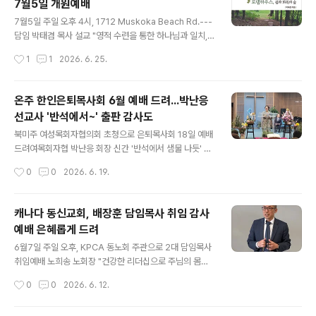
7월5일 개원예배
5 Finch Ave W, North York, ON M2R 1M8)에서 열
글 내용
린다. 우종학 교수는 미국 예일대학교에서 박사 출신으로
7월5일 주일 오후 4시, 1712 Muskoka Beach Rd.---
2016년 ‘과학과 신학의 대화’를 설립해 과학과 신앙이 대
담임 박태겸 목사 설교 "영적 수련을 통한 하나님과 일치,
립하는 것이 아니라 상호 보완적인 관계임을 알리는 교육
성경 묵상 나눔 ,참된 안식과 평화누려" 개인 영성과 세대
작성시간
1
1
2026. 6. 25.
및 연구 사역에 앞장서 온 과학자로 알려져 있다...
회복, 신앙성숙 및 복음전파 등 기도제목 소그룹-지도자 영
성수련, 아침묵상-토요 애찬예배 등 사역 박태겸 목사, '로
뎀하우스-쉼과 회복의 숲, 영성 산책의 길' 책도 출간 캐나
온주 한인은퇴목사회 6월 예배 드려...박난응
다 동신교회 담임목사를 지난 5월31일 이임한 박태겸 목
선교사 '반석에서~' 출판 감사도
사(KPCA 해외한인장로회 전 총회장)가 온타리오 무스코
글 내용
카에 조성한 영성의 집 ‘로뎀하우스’의 개원 예배가 7월5
북미주 여성목회자협의회 초청으로 은퇴목사회 18일 예배
일 주일 오후 4시에 무스코카 현지(1712 Muskoka Bea
드려여목회자협 박난응 회장 신간 '반석에서 샘물 나듯' 출
ch Rd. Bracebtidge ON. P1P 1R1)에서 드려진다. 예
판기념회 캐나다 한인은퇴목사회(회장 이재철 목사)는 6월
작성시간
0
0
2026. 6. 19.
배 설교는 로뎀하우스 담임으로..
정례 예배모임을 18일 오전 11시 북미주 여성목회자협의
회(회장 박난응 선교사) 초청으로 노스욕 펜윅침례교회(2
5 Centre Ave. North York, M2M 2L4)에서 갖고 예
캐나다 동신교회, 배장훈 담임목사 취임 감사
배를 드린 후 박난응 회장이 펴낸 책 ‘반석에서 샘물 나듯’
예배 은혜롭게 드려
출판기념회도 열었다. 이날 1부 순서로 먼저 드린 예배는
글 내용
이재철 목사 사회로 드렸다. 다같이 찬송 ‘예수를 나의 구주
6월7일 주일 오후, KPCA 동노회 주관으로 2대 담임목사
삼고’(288장)을 함께 부르고 윤형복 목사가 대표 기도한
취임예배 노희송 노회장 "건강한 리더십으로 주님의 몸된
뒤 여목회자협의회 박난응 회장이 출애굽기 17장 1~7절
교회 든든히 세워 나가길"배 목사 "'모이는 교회, 흩어지는
작성시간
0
0
2026. 6. 12.
을 본문으로 ‘반석에서 샘물 나듯’ 이라는 제목으로 말씀을
교회' 비전으로 사명감당에 최선 다할 것" 캐나다 동신교회
전..
(2552 Bristol Cir. Oakville, ON L6H 5S1) 배장훈 제