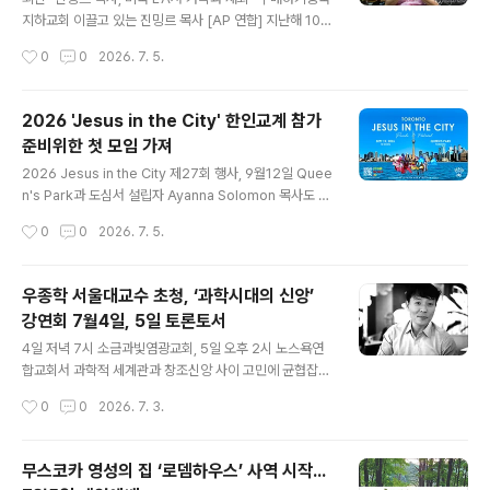
d. Bracebtidge ON. P1P 1R1)에서 다수의 목회자와 동
지하교회 이끌고 있는 진밍르 목사 [AP 연합] 지난해 10월
신교회 성도를 비롯한 50여명의 축하객들이 참석한 가운
이뤄진 중국 정부의 대대적인 지하교회 단속 과정에서 구
작성시간
0
0
2026. 7. 5.
데 열렸다. 이날 예배는 배장훈 목사(동신교회 담임)..
금됐던 조선족 진밍르(김명일) 목사가 약 9개월 만에 석방
된 것으로 4일(미국 현지시간) 알려졌다. 미국 매체 더프리
프레스와 영국 매체 가디언은 진 목사 가족이 보내온 성명
2026 'Jesus in the City' 한인교계 참가
을 인용해 진 목사가 중국 수용시설에서 266일을 보낸 끝
준비위한 첫 모임 가져
에 석방돼 3일 미국 로스앤젤레스(LA)에 도착했다고 보도
글 내용
했다. LA에서 진 목사는 부인, 딸, 사위 등 가족과 재회의
2026 Jesus in the City 제27회 행사, 9월12일 Quee
기쁨을 나눴다고 이들 매체는 소개했다.중국 내 가정교회
n's Park과 도심서 설립자 Ayanna Solomon 목사도 특
네트워크인 '시온교회'의 리더 중 한 명인 진 목사는 작년 1
별 참석, 한인교계 적극 참여 당부연례 준비시스템 구축, 재
작성시간
0
0
2026. 7. 5.
0월초 중국 공안의 단속 과정에서 다른 교회 지도자 30여
정 투명관리, 교계 폭넓은 참여 등 의견 모아 토론토 성시화
명과 함께 ..
및 복음화를 위해 다민족 성도들이 다운타운을 행진하며
그리스도의 사랑을 전하는 제27회‘Jesus in the City’퍼
우종학 서울대교수 초청, ‘과학시대의 신앙’
레이드 2026 행사가 오는 9월12일(토) 낮 12시부터 다운
강연회 7월4일, 5일 토론토서
타운 퀸즈파크 일원에서 열린다. 한인교계는 해마다 많은
글 내용
성도들과 목회자들이 참가해 예배와 찬양을 함께 하며 도
4일 저녁 7시 소금과빛염광교회, 5일 오후 2시 노스욕연
심 행진에도 대형트레일러 차량과 성극, 전통무용 등의 퍼
합교회서 과학적 세계관과 창조신앙 사이 고민에 균협잡힌
포먼스를 펼친다. Jesus in the City 퍼레이드에 앞서 올
시각 제시 기대 블랙홀 연구의 권위자인 우종학 서울대 물
작성시간
0
0
2026. 7. 3.
해 13회째인 ‘캐나다 국가기..
리천문학부 교수 초청 ‘과학시대의 신앙’ 강연이 7월4일
(토) 저녁 7시 소금과빛 염광교회(담임 이요환 목사: 285
0 John St., Markham, ON L3R 2W4)에 이어 5일 주
무스코카 영성의 집 ‘로뎀하우스’ 사역 시작...
일 오후 2시에는 노스욕 한인연합교회(담임 염웅 목사: 25