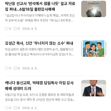
2대 담임목사가 공식 취임했다. 동신교회는 지난 5월31일
박난응 선교사 ‘반석에서 샘물 나듯’ 설교 자료
이임한 박태겸 담임목사 후임 배장훈 목사 취임 감사예배
집 펴내...6월18일 출판감사예배
를 6월7일 주일 오후 해외한인장로회(KPCA) 캐나다 동
글 내용
노회(노회장 노희송 큰빛교회 담임목사) 주관으로 많은 성
"설교집이나 주석서보다 이해하기 쉽게 해설...사역자 초신
도들과 노회 임원들을 비롯한 목회자들 등 축하객들이 참
자 모두에 도움" 박태겸 목사 추천사 “하나님 나라 확장과
석한 가운데 드렸다. 노회 서기인 장성훈 목사(이글스필드
복음 전파하는일에 귀한 자료" 북미주 여성목회자협의회
작성시간
0
0
2026. 6. 5.
한인교회 담임) 인도로 드린 감사예배는 참석자들이 찬송
회장인 박난응 선교사(펜윅침례교회 윤철현 원로목사 사
가..
모)가 두 번째 저술인 ‘반석에서 샘물 나듯-신구약 내용분
해 및 설교자료’(쿰란출판사, 360쪽)를 출간했다. 박 선교
김성근 목사, 신간 ‘무너지지 않는 소수’ 펴내
사는 2013년 자전적인 신앙간증 수필집 ‘아픈 행복’을 펴
글 내용
작은교회의 생존과 사명에 대한 성경적 논거...웹튠형식으
낸 바 있다. 박 선교사는 신간 ‘반석에서 샘물 나듯` 출판기
로 풀어낸 책 김성근 목사(미시사가우리교회 담임)가 최근
념 감사예배를 오는 6월18일(목) 오전 11시 노스욕 펜윅침
‘무너지지 않는 소수’(출판사 루트)라는 웹튠 형식의 신간
례교회(25 Centre Ave. North York, M2M 2L4)에서
을 펴냈다.‘무너지지 않는 공동체를 위한 기록, 작지만 강한
개최할 예정이다. 같은 날 캐나다 한인은퇴목사회(회장 이
작성시간
0
0
2026. 6. 5.
믿음의 길을 묻다’는 부제가 달린 김 목사의 신간은 작은 공
재철 목사) 6월 정례 예배모임도 펜윅침례교회에서 북미..
동체(교회)의 생존과 사명에 대해 성경을 토대로 그림(만
화)를 이용해 이해하기 쉽게 풀어낸 책이다. 김 목사는 “이
캐나다 동신교회, 박태겸 담임목사 이임 감사
책은 ‘왜 교회는 작아지는가, 그리고 어떻게 살아남을 수 있
예배 성대히 드려
는가’라는 질문에서 출발했다. 이 질문은 단순히 숫자나 재
글 내용
정의 문제가 아니다. 더 깊은 질문은 교회가 약해질 때 어떤
5월31일 주일 오후, KPCA 김종훈 총회장 등 목회자들과
방식으로 존재해야 하는가에 있다. 교회는 더 커지고 강해
성도들 다수 참석 개척 후 29년간 헌신적 목회 수고 칭송...
지는 것만을 목표로 삼을 것이 아니라, 성경이 보여주는 지
'로뎀하우스' 영성센터 사역 축복 캐나다 동신교회(2552
작성시간
0
0
2026. 6. 2.
혜로운 생..
Bristol Cir. Oakville, ON L6H 5S1)를 개척해 29년간