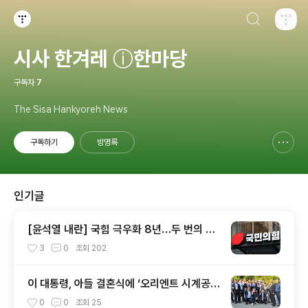
검색하기
티스토리
시사 한겨레 ⓘ한마당
구독자
7
The Sisa Hankyoreh News
구독하기
방명록
신고하기 레이어
열기
인기글
[윤석열 내란] 국힘 극우화 8년…두 번의 총
선 참패와 윤석열이 ‘폭주 기폭제’
3
0
조회
202
이 대통령, 아들 결혼식에 ‘오리엔트 시계공장
동료’ 초대
0
0
조회
25