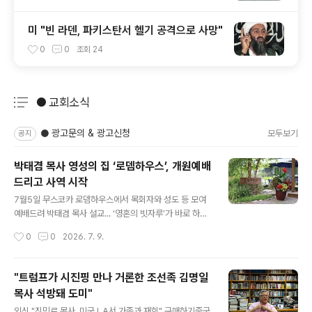
미 "빈 라덴, 파키스탄서 헬기 공격으로 사망"
0
0
조회
24
● 교회소식
분류 전체보기
주요 글 목록
● 광고문의 & 광고신청
모두보기
공지
박태겸 목사 영성의 집 ‘로뎀하우스’, 개원예배
드리고 사역 시작
글 내용
7월5일 무스코카 로뎀하우스에서 목회자와 성도 등 모여
예배드려 박태겸 목사 설교... ‘영혼의 빗자루’가 바로 하나
님이 창조하신 '자연 속'” 자연이 만든 숲 안에서 인간의 피
작성시간
0
0
2026. 7. 9.
곤을 회복시키는 원자(피톤치드)가 나와. “로뎀하우스가
가족 치료의 장으로, 꿈과 사랑과 비전 나누는 평화 동산으
로” 캐나다 동신교회 직전 담임목사를 역임한 박태겸 목사
"트럼프가 시진핑 만나 거론한 조선족 김명일
(KPCA 해외한인장로회 전 총회장)가 온타리오 무스코카
목사 석방돼 도미"
에 조성한 영성의 집 ‘로뎀하우스’의 개원 예배가 지난 7월
글 내용
5일 주일 오후 무스코카 현지(1712 Muskoka Beach R
외신 "진밍르 목사, 미국 LA서 가족과 재회" 구매하기중국