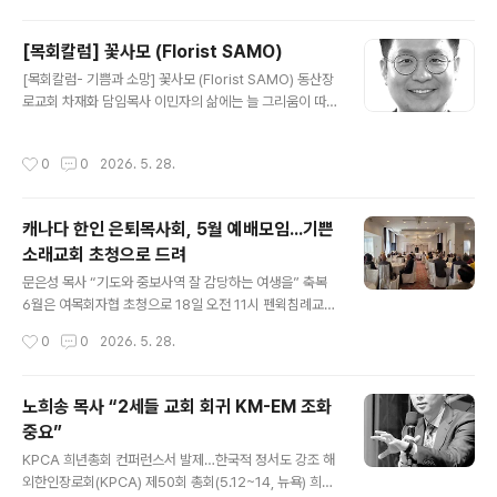
시무하며 지역 복음화 사역에 헌신해 온 박태겸 담임목사
가 이임했다. 5월31일 주일 오후 5시부터 동신교회 체육
[목회칼럼] 꽃사모 (Florist SAMO)
관에서 열린 이임 감사예배는 이 교회 성도들과 해외한인
글 내용
[목회칼럼- 기쁨과 소망] 꽃사모 (Florist SAMO) 동산장
장로회(KPCA) 김종훈 총회장(뉴욕 예일교회 담임목사),
로교회 차재화 담임목사 이민자의 삶에는 늘 그리움이 따
KPCA 캐나다 동노회 노희송 노회장(큰빛교회 담임목사)
라다닙니다. 낯선 땅에서 살아남기 위해 하루하루를 버텨
을 비롯한 한인 목회자들과 많은 축하 성도들이 참석한 가
내다 보면, 정작 가장 소중한 사람들에게는 무심해질 때가
운데 성대히 열렸다. 박 목사의 후임 담임목사로 6월7일
작성시간
0
0
2026. 5. 28.
있습니다. “잘 지낸다”는 부모님의 말 한마디에 안도하며,
오후 취임 감사예배를 앞두고 있는 배장훈 목사의 인도로..
그 속에 담긴 외로움과 아픔을 미처 헤아리지 못한 채 살아
갑니다. 그래서 타국에 사는 자녀들은 어쩌면 모두 불효자
캐나다 한인 은퇴목사회, 5월 예배모임...기쁜
인지도 모르겠습니다. 제 아내는 고등학교 시절부터 함께
소래교회 초청으로 드려
한 사람입니다. 기쁜 날도 많았지만, 억울하고 힘겨운 시간
글 내용
도 적지 않았습니다. 어느덧 30년이라는 세월이 흘렀습니
문은성 목사 “기도와 중보사역 잘 감당하는 여생을” 축복
다. 이제는 부부라는 이름보다, 인생의 동지라는 말이 더 어
6월은 여목회자협 초청으로 18일 오전 11시 펜윅침례교회
울..
캐나다 한인은퇴목사회(회장 이재철 목사)는 5월 정례 예
작성시간
0
0
2026. 5. 28.
배모임을 21일 오전 11시 기쁜소래교회(담임 문은성 목사)
초청으로 쏜힐 사리원식당에서 갖고 예배를 드린 후 친목
을 다졌다. 이날 먼저 드린 예배는 전인희 사관(전 구세군한
노희송 목사 “2세들 교회 회귀 KM-EM 조화
인교회) 사회로, 찬송 ‘나의 갈길 다가도록’(384장)을 함께
중요”
부르고 최설용 목사가 대표 기도한 뒤 기쁜소래교회 문은
글 내용
성 목사가 디모데전서 2장 1~2절을 본문으로 ‘감사와 위
KPCA 희년총회 컨퍼런스서 발제…한국적 정서도 강조 해
로 가운데 계속되는 사명’이라는 제목으로 말씀을 선포했
외한인장로회(KPCA) 제50회 총회(5.12~14, 뉴욕) 희년