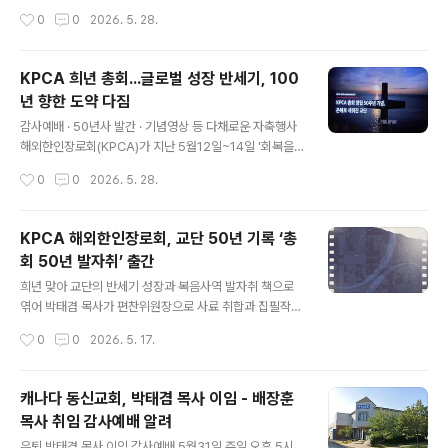
다. 문 목사는 “우리들의 삶에 끊임없는 위로와 사랑으로
기념 컨퍼런스에서 발제자로 나선 큰빛교회 노희송 목사는
작성시간
0
0
2026. 5. 28.
함께 하시는 하나님, 그 은혜에 보답하며 은퇴 이후 남은 여
한인 교회를 떠났던 1.5세와 2세들이 다시 돌아오고 있다
생에도 주님께..
며 그 현상을 분석하고 EM과 KM의 갈등을 넘어선 건강한
관계, 독립적인 영어목회 확립, 세대가 연합하는 다음 세대
KPCA 희년 총회...글로벌 성장 반세기, 100
교육 등을 회복과 부흥의 모델로 제시했다. 그 자신 1.5세
년 향한 도약 다짐
목회자로 30년간 EM목회에 이어 10년째 KM목회 담임을
글 내용
맡고있는 노 목사는 과거 2세들이 교회를 떠났던 '조용한
감사예배 · 50년사 발간 · 기념영상 등 다채로운 자축행사
탈출(Silent Exodus)'의 진짜 이유는 언어나 문화적 차이
해외한인장로회(KPCA)가 지난 5월12일~14일 '회복을
가 아니라 교회 내 갈등과 분쟁, 1세 중심의 경직된 구조와
넘어 새 생명으로'라는 주제로 제50회 정기총회와 희년 감
작성시간
0
0
2026. 5. 28.
리더십이었다고 짚었다. 그는 “EM은 Easy Mini..
사예배를 뉴욕퀸즈교회에서 갖고 지난 50년을 돌아보며
새로운 50년 비전을 제시했다. 목사 161명, 장로 117명 등
총대 278명이 참석한 KPCA 총회는 회무처리와 함께 희
KPCA 해외한인장로회, 교단 50년 기록 ‘총
년 감사예배를 드리고, 50년사 발간과 기념영상 제작 상
회 50년 발자취’ 출간
영, 기념 컨퍼런스, 사진자료 전시 등 다양한 희년축하 행사
글 내용
를 가졌다. 총회는 먼저 임원개선에서 제40회 총회장을 지
희년 맞아 교단의 반세기 성장과 복음사역 발자취 책으로
낸 김종훈 목사(뉴욕 예일장로교회)를 다시 총회장으로 선
엮어 박태겸 목사가 편찬위원장으로 사료 취합과 집필작업
출했으며,목사부총회장 김신 목사(미서부노회), 장로부총
주도 발간5월12~14일 미국 뉴욕 퀸즈한인교회 총회에서
작성시간
0
0
2026. 5. 17.
회장 안봉준 장로(수도노회), 서기에는 캐나다 동노회의 고
공식 보고, 증정 해외한인장로회(KPCA) 총회가 올해 교단
승록 목사(참좋은복된..
창립 50년 희년을 맞아 지난 반세기 동안 교단의 성장과
복음사역 발자취를 책으로 엮은 총회 50년사 ‘해외한인장
캐나다 동신교회, 박태겸 목사 이임 - 배장훈
로회(KPCA) 총회 50년 발자취’를 펴냈다. KPCA 총회 5
목사 취임 감사예배 알려
0년사는 지난 48기 총회장을 지낸 직후 지난해 50년사 편
글 내용
찬위원장으로 선임된 박태겸 캐나다 동신교회 담임목사가
은퇴 박태겸 목사 이임 감사예배 5월31일 주일 오후 5시