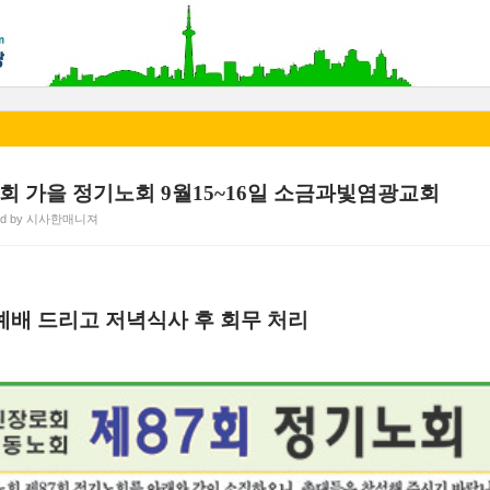
87회 가을 정기노회 9월15~16일 소금과빛염광교회
ted by 시사한매니져
예배 드리고 저녁식사 후 회무 처리