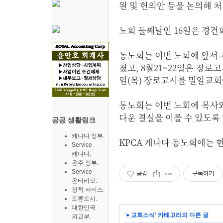
원 및 헌의안 등을 논의해 
노회 둘째날인 16일은 경건
동노회는 이번 노회에 앞서 
졌고, 8월21~22일은 장로
일(목) 장로고시를 밀알교회
동노회는 이번 노회에 목사
다운 결실을 이룰 수 있도록
공공 생활링크
캐나다 정부.
KPCA 캐나다 동노회에는 현재 
Service
캐나다.
온주 정부.
Service
공감
구독하기
온타리오.
정착 서비스.
토론토시.
대한민국
'
● 교회소식
' 카테고리의 다른 글
외교부.