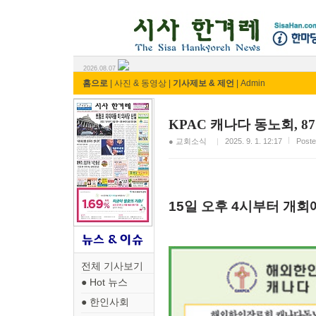
시사 한겨레 ⓘ한마당
2026.08.07
홈으로
|
사진 & 동영상
|
기사제보 & 제언
|
Admin
KPAC 캐나다 동노회, 
● 교회소식
2025. 9. 1. 12:17
Pos
15일
오후
4시부터 개회
전체 기사보기
● Hot 뉴스
● 한인사회