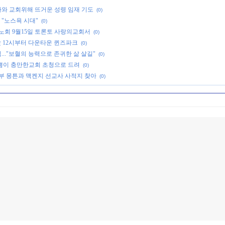
라와 교회위해 뜨거운 성령 임재 기도
(0)
 "노스욕 시대"
(0)
기노회 9월15일 토론토 사랑의교회서
(0)
' 9월6일 낮 12시부터 다운타운 퀸즈파크
(0)
..."보혈의 능력으로 존귀한 삶 살길"
(0)
기쁨이 충만한교회 초청으로 드려
(0)
동부 몽튼과 맥켄지 선교사 사적지 찾아
(0)