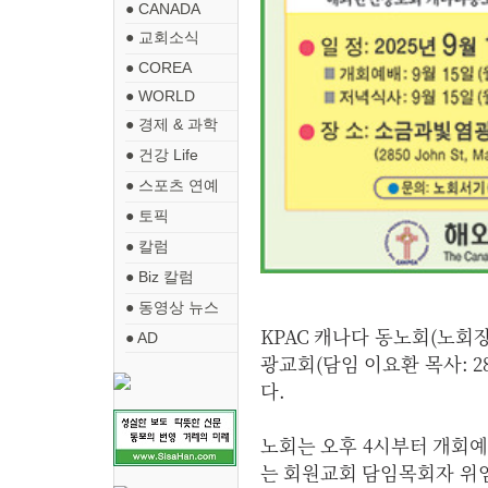
● CANADA
● 교회소식
● COREA
● WORLD
● 경제 & 과학
● 건강 Life
● 스포츠 연예
● 토픽
● 칼럼
● Biz 칼럼
● 동영상 뉴스
KPAC 캐나다 동노회(노회
● AD
광교회(담임 이요환 목사: 2850
다.
노회는 오후 4시부터 개회예
는 회원교회 담임목회자 위임