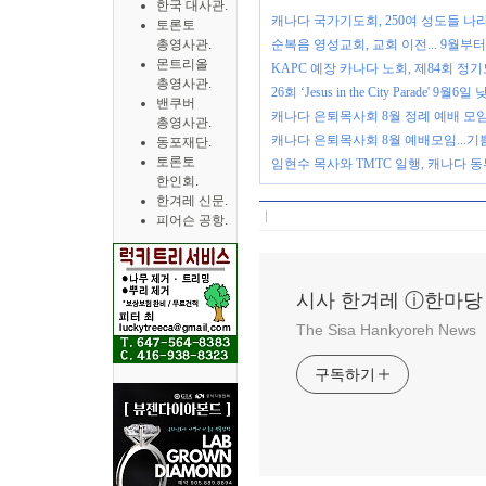
한국 대사관.
캐나다 국가기도회, 250여 성도들 나
토론토
총영사관.
순복음 영성교회, 교회 이전... 9월부터
몬트리올
KAPC 예장 카나다 노회, 제84회 정
총영사관.
26회 ‘Jesus in the City Parade
밴쿠버
캐나다 은퇴목사회 8월 정례 예배 모임
총영사관.
캐나다 은퇴목사회 8월 예배모임...
동포재단.
토론토
임현수 목사와 TMTC 일행, 캐나다 
한인회.
한겨레 신문.
피어슨 공항.
시사 한겨레 ⓘ한마당
The Sisa Hankyoreh News
구독하기