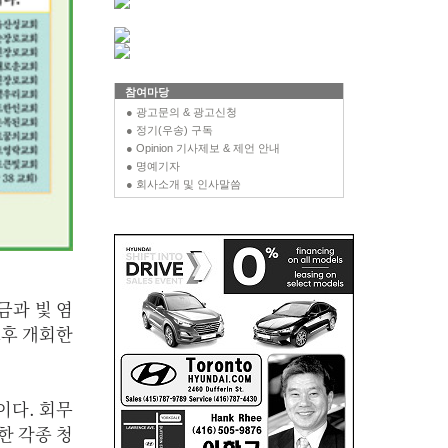
참여마당
● 광고문의 & 광고신청
● 정기(우송) 구독
● Opinion 기사제보 & 제언 안내
● 명예기자
● 회사소개 및 인사말씀
금과 빛 염
 오후 개회한
이다. 회무
한 각종 청