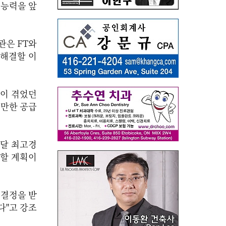
 능력을 앞
관은 FT와
 해결할 이
럽이 겪었던
 만한 공급
페달 최고경
대할 계획이
 결정을 받
다"고 강조