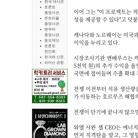
한국 대사관.
토론토
이어 그는 "이 프로젝트는 
총영사관.
성을 제공할 수 있다"고 덧
몬트리올
총영사관.
밴쿠버
캐나다와 노르웨이는 미국과
총영사관.
동포재단.
이익을 누리고 있다.
토론토
한인회.
시장조사기관 엔베루스는 캐나
한겨레 신문.
피어슨 공항.
5천억 원)의 추가 수익을 
국면에 접어들며 수출 확대 
전쟁 이전부터 석유 생산량을
가 이동하는 호르무즈 해협의
전쟁이 단기에 끝나지 않으면
와엘 사완 셸 CEO는 에너
먼저 직격탄을 맞고, 그 영