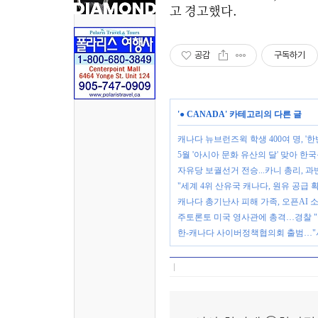
고 경고했다. < 
공감
구독하기
'
● CANADA
' 카테고리의 다른 글
캐나다 뉴브런즈윅 학생 400여 명, '
5월 '아시아 문화 유산의 달' 맞아 
자유당 보궐선거 전승...카니 총리, 과
"세계 4위 산유국 캐나다, 원유 공급 
캐나다 총기난사 피해 가족, 오픈AI 
주토론토 미국 영사관에 총격…경찰 "
한-캐나다 사이버정책협의회 출범…"