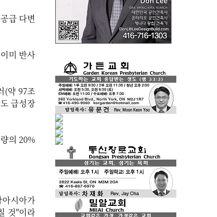
 공급 다변
 이미 반사
(약 97조
산도 급성장
량의 20%
"남아시아가
칠 것"이라