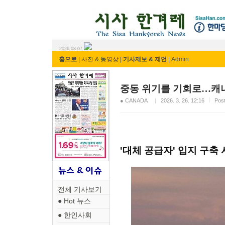
시사 한겨레 ⓘ한마당
2026.08.07
홈으로
|
사진 & 동영상
|
기사제보 & 제언
|
Admin
중동 위기를 기회로…캐나다
● CANADA
2026. 3. 26. 12:16
Po
'대체 공급자' 입지 구축
전체 기사보기
● Hot 뉴스
● 한인사회