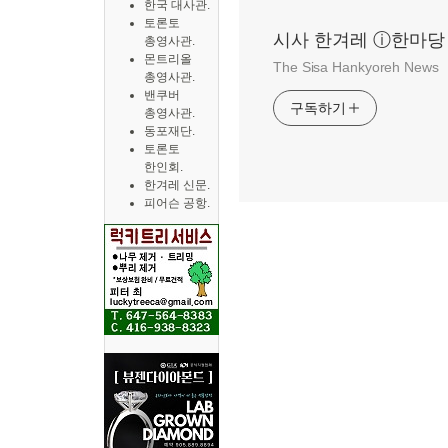
한국 대사관.
토론토
시사 한겨레 ⓘ한마당
총영사관.
몬트리올
The Sisa Hankyoreh News
총영사관.
밴쿠버
구독하기
총영사관.
동포재단.
토론토
한인회.
한겨레 신문.
피어슨 공항.