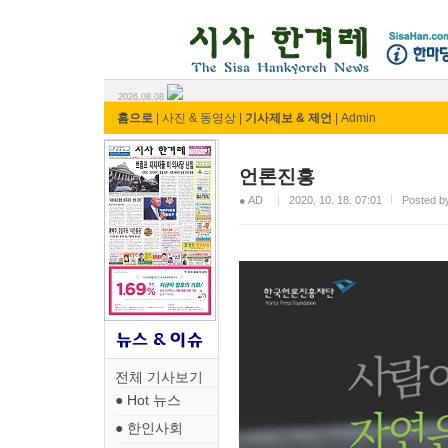
시사 한겨레 ⓘ한마당
2026.08.08
홈으로
|
사진 & 동영상
|
기사제보 & 제언
|
Admin
언론진흥
● AD
2020. 10. 18. 07:01
Posted
전체 기사보기
● Hot 뉴스
● 한인사회