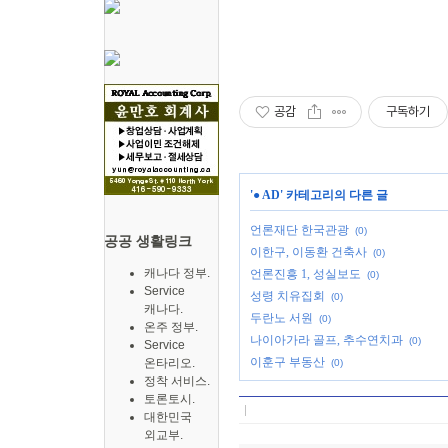
공감
구독하기
'
● AD
' 카테고리의 다른 글
언론재단 한국관광
(0)
공공 생활링크
이한구, 이동환 건축사
(0)
캐나다 정부.
언론진흥 1, 성실보도
(0)
Service
성령 치유집회
(0)
캐나다.
두란노 서원
(0)
온주 정부.
나이아가라 골프, 추수연치과
(0)
Service
이훈구 부동산
온타리오.
(0)
정착 서비스.
토론토시.
대한민국
외교부.