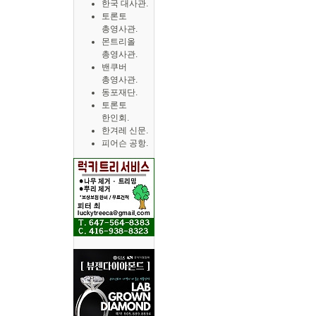
한국 대사관.
토론토
총영사관.
몬트리올
총영사관.
밴쿠버
총영사관.
동포재단.
토론토
한인회.
한겨레 신문.
피어슨 공항.