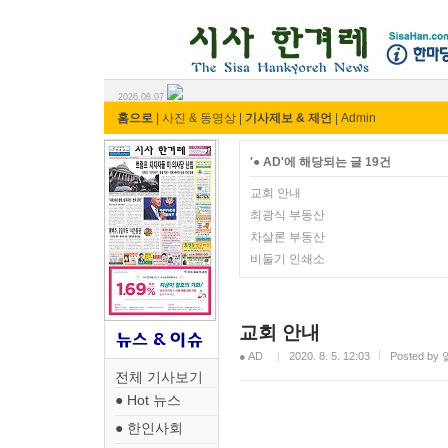
시사 한겨레 ⓘ한마당
2026.08.07
홈으로
|
사진 & 동영상
|
기사제보 & 제언
|
Admin
'● AD'에 해당되는 글 19건
교회 안내
최광식 부동산
차살론 부동산
비둘기 인쇄소
교회 안내
● AD
2020. 8. 5. 12:03
Posted b
전체 기사보기
● Hot 뉴스
● 한인사회