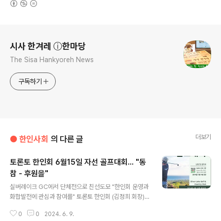
로그 정보
시사 한겨레 ⓘ한마당
The Sisa Hankyoreh News
구독하기
더보기
● 한인사회
의 다른 글
토론토 한인회 6월15일 자선 골프대회... "동
참 - 후원을"
글 내용
실버레이크 GC에서 단체전으로 친선도모 "한인회 운영과
화합발전에 관심과 참여를" 토론토 한인회 (김정희 회장)가
'2024 자선 골프대회'를 6월15일(토) 오후 1시 Silver L
0
0
2024. 6. 9.
ake Golf & Country Club (21114 Yonge St, E. Gwil