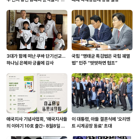
주 기폭제’
3대가 함께 떠난 쿠바 단기선교...
국힘 “명태균 특검법은 국힘 궤멸
하나님 은혜와 긍휼에 감사
법” 민주 “떳떳하면 협조”
애국지사 기념사업회, ’애국지사들
이 대통령, 아들 결혼식에 ‘오리엔
의 이야기 10호 출간- 8월8일 출
트 시계공장 동료’ 초대
판기념회