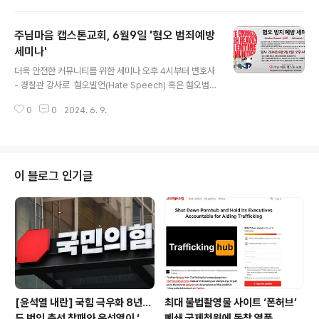
limbury, ON L9N 0J8)에서 개최한다.이번 대회는 한인
회가 코로나 팬데믹 이후 5년만에 다시 여는 대회로, 기금
주님마음 캡스톤교회, 6월9일 '혐오 범죄예방
모금과 함께 토론토 동포사회의 화합과 단합을 목적으로
단체전으로 진행된다. 단체는 비영리 자선 및 종교단체와
세미나'
글 내용
동호회, 사적모임(4명 기준), 사업체, 공관, 지상사 등이 모
더욱 안전한 커뮤니티를 위한 세미나 오후 4시부터 변호사
두 신청 가능하다. 참가비는 Green Fee, 카트, 점심 & 저
- 경찰관 강사로 혐오발언(Hate Speech) 혹은 혐오범
녁식사를 포함해 1인당 $220로 다소 비싸지만, 한인회는
죄 예방과 대응방안에 관한 세미나가 6월9일(일) 오후 4시
이번 대회의 수익금은 ..
0
0
2024. 6. 9.
부터 노스욕 주님마음 캡스톤교회(담임 최정근 목사: 111
Cactus Ave, North York, M2R 2V1)에서 열린다. 혐오
발언이나 혐오범죄는 언어나 글, 행동으로 상대의 종교, 인
종, 출신국가, 피부색, 장애, 나이, 성별, 성적취향 등을 차별
하거나 그 정체성에 대해 공격하는 언동을 뜻하며, 다양한
이 블로그 인기글
민족이 함께 사는 광역토론토(GTA)를 비롯한 캐나다에서
도 종종 발생한다. 최근에는 아시안을 향한 증오 표현과 관
련 범죄도 늘고있어 한인들도 각별한 주의가 요망된다. 주
님마음 캡스톤교회는 이와관련, 현직 토론토 한인 경찰..
[윤석열 내란] 국힘 극우화 8년…
최대 불법촬영물 사이트 ‘폰허브’
두 번의 총선 참패와 윤석열이 ‘폭
폐쇄 국제청원에 동참 열풍