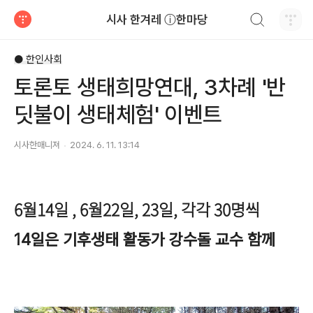
검색하기
시사 한겨레 ⓘ한마당
티스토리
● 한인사회
토론토 생태희망연대, 3차례 '반
딧불이 생태체험' 이벤트
시사한매니져
2024. 6. 11. 13:14
6월14일 , 6월22일, 23일, 각각 30명씩
14일은 기후생태 활동가 강수돌 교수 함께