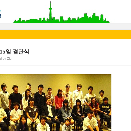
월15일 결단식
d by Zig