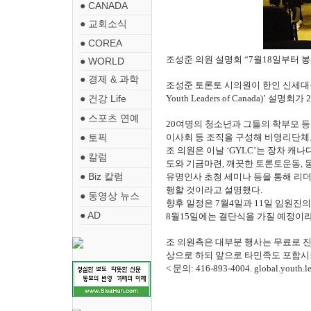
● CANADA
● 교회소식
● COREA
조성준 의원 설명회 “7월18일부터 
● WORLD
● 경제 & 과학
조성준 토론토 시의원이 한인 신세대들의
● 건강 Life
Youth Leaders of Canada)’
● 스포츠 연예
20여명의 청소년과 그들의 학부모 등
● 토픽
이사회 등 조직을 구성해 비영리단체
조 의원은 이날 ‘GYLC’는 장차 
● 칼럼
도와 기금마련, 깨끗한 토론토운동, 
● Biz 칼럼
유명인사 초청 세미나 등을 통해 리
행할 것이라고 설명했다.
● 동영상 뉴스
향후 일정은 7월4일과 11일 임원진의
● AD
8월15일에는 결단식을 가질 예정이라
조 의원측은 대부분 행사는 무료로 진
상으로 하되 앞으로 타민족도 포함시
< 문의: 416-893-4004. global.youth.l