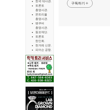
한국 대사관.
구독하기
토론토
총영사관.
몬트리올
총영사관.
밴쿠버
총영사관.
동포재단.
토론토
한인회.
한겨레 신문.
피어슨 공항.