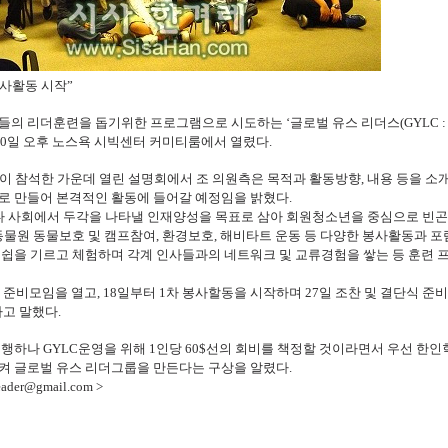
봉사활동 시작”
 리더훈련을 돕기위한 프로그램으로 시도하는 ‘글로벌 유스 리더스(GYLC : Gl
 설명회가 20일 오후 노스욕 시빅센터 커미티룸에서 열렸다.
이 참석한 가운데 열린 설명회에서 조 의원측은 목적과 활동방향, 내용 등을 소
로 만들어 본격적인 활동에 들어갈 예정임을 밝혔다.
캐나다 사회에서 두각을 나타낼 인재양성을 목표로 삼아 회원청소년을 중심으로 빈
동물원 동물보호 및 캠프참여, 환경보호, 해비타트 운동 등 다양한 봉사활동과 포럼
더쉽을 기르고 체험하며 각계 인사들과의 네트워크 및 교류경험을 쌓는 등 훈련 
 준비모임을 열고, 18일부터 1차 봉사할동을 시작하며 27일 조찬 및 결단식 준
고 말했다.
행하나 GYLC운영을 위해 1인당 60$선의 회비를 책정할 것이라면서 우선 한
켜 글로벌 유스 리더그룹을 만든다는 구상을 알렸다.
eader@gmail.com >