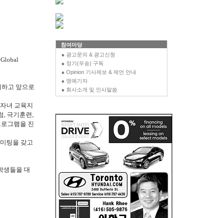
참여마당
● 광고문의 & 광고신청
obal
● 정기(우송) 구독
● Opinion 기사제보 & 제언 안내
● 명예기자
개하고 앞으로
● 회사소개 및 인사말씀
곤자녀 교육지
, 극기훈련,
프로그램을 진
비미팅을 갖고
인학생들을 대