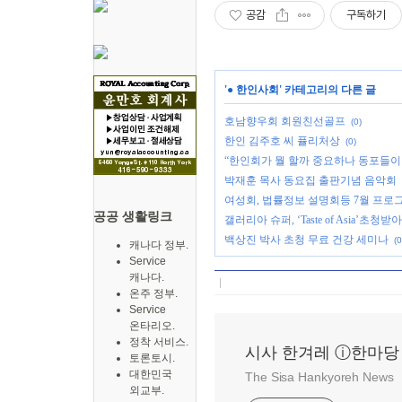
공감
구독하기
'
● 한인사회
' 카테고리의 다른 글
호남향우회 회원친선골프
(0)
한인 김주호 씨 퓰리처상
(0)
“한인회가 뭘 할까 중요하나 동포들이
박재훈 목사 동요집 출판기념 음악회
여성회, 법률정보 설명회등 7월 프로
공공 생활링크
갤러리아 슈퍼, ‘Taste of Asia’초
백상진 박사 초청 무료 건강 세미나
(0
캐나다 정부.
Service
캐나다.
온주 정부.
Service
온타리오.
정착 서비스.
시사 한겨레 ⓘ한마당
토론토시.
대한민국
The Sisa Hankyoreh News
외교부.