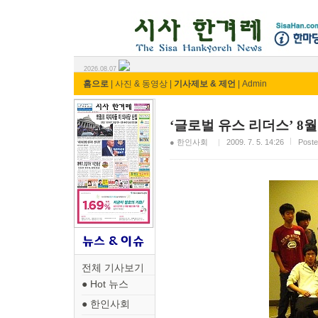
시사 한겨레 ⓘ한마당
2026.08.07
홈으로
|
사진 & 동영상
|
기사제보 & 제언
|
Admin
‘글로벌 유스 리더스’ 8
● 한인사회
2009. 7. 5. 14:26
Poste
전체 기사보기
● Hot 뉴스
● 한인사회