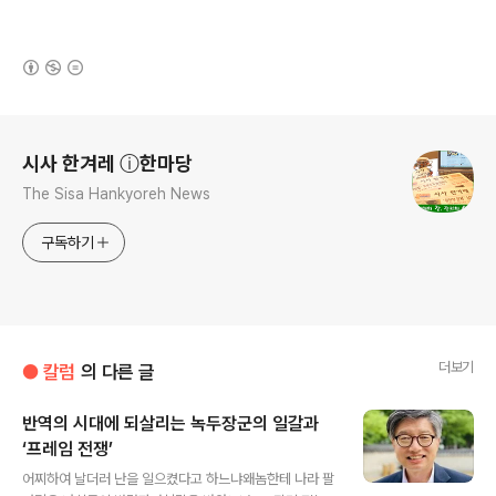
(새창열림)
로그 정보
시사 한겨레 ⓘ한마당
The Sisa Hankyoreh News
구독하기
더보기
● 칼럼
의 다른 글
반역의 시대에 되살리는 녹두장군의 일갈과
‘프레임 전쟁’
글 내용
어찌하여 날더러 난을 일으켰다고 하느냐왜놈한테 나라 팔