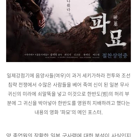
일제강점기에 음양사들(여우)이 과거 세키가하라 전투와 조선
침략 전쟁에서 수많은 사람들을 베어 죽여 신이 된 일본 무사
귀신의 미라에 쇠말뚝을 넣고 이것으로 한반도(범)의 허리 부
분에 그 귀신을 박아넣아 한반도를 영원히 지배하려고 했다는
내용의 영화 '파묘'의 메인 포스터.
양 종업원의 장황한 일본 군사력에 대한 분석이 사실인지