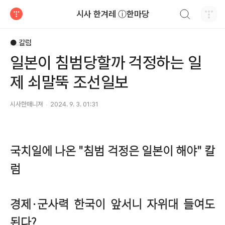
검색하기
시사 한겨레 ⓘ한마당
티스토리
● 칼럼
일본이 침범당할까 걱정하는 일
제 쇠말뚝 조선일보
시사한매니져
2024. 9. 3. 01:31
국치일에 나온 "침범 걱정은 일본이 해야" 칼
럼
경제·군사력 한국이 앞서니 자위대 들여도
된다?