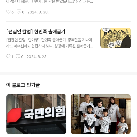
아먹은 너희들이 반란자다허락을 받았느냐고? 진리 펴는
데 무슨 허락!발등에 불이 떨어졌는데 허락받고 치우나 강
6
0
2024. 8. 30.
수돌 고려대 명예교수, 전 마을이장 동학농민혁명(1894~
5)의 주역 녹두장군 전봉준(1855~1895)이 봉기한 지 1
년 만에 일본 경찰에 체포되었다. 사형을 당하기까지 모두
[편집인 칼럼] 한민족 출애굽기
5차례 심문을 받았다. 당시 법무부 재판관과 일본 영사가
글 내용
배석했고, 법무부 관료 서광범이 묻고 전봉준이 답했다.문:
[편집인 칼럼- 한마당] 한민족 출애굽기 광복절을 지나며
네 이름이 무엇이냐?답: 전봉준이다. (중략)문: 왜 난을 일
하도 어수선하고 답답하다 보니, 성경에 기록된 출애굽기
으켰느냐?답: 어찌하여 날 보고 난을 일으켰다 하느냐? 난
를 떠올려 비춰보게 된다. 해방된 지가 79년인데, 기다렸
을 일으킨 것은 바로 왜놈에게 나라를 팔아먹고도 끄떡없
1
0
2024. 8. 23.
다는 듯 한꺼번에 뛰쳐나온 ‘친일 노예근성’의 준동을 보며
는 부패한 너희 고관들 아니냐?문: 관아를 부수고 민병을
우리 민족이 어쩌면 노예에서 풀려난 이스라엘 유민들 처
일으켜 죄 없는 양민을 죽게 ..
럼 여전히 광야를 헤매고있는 처지는 아닌가 하는 자괴감
마저 들어서다. 성경의 출애굽기는 선민(選民)을 인도하는
창조주의 구원의 이야기로 알려져있다. 애굽(이집트)에서
이 블로그 인기글
노예상태로 고통받는 이스라엘 백성을 해방시켜 ‘젖과 꿀
이 흐르는 약속의 땅’ 가나안 입성까지의 계획과 섭리, 그리
고 놀라운 ‘역사하심’이 그려진다. 그 구속사의 줄기는 전능
자의 무한한 은혜의 손길에 의지하면서도 노예습성을 버리
지 못한 채 불순종과 배반을 반복하고..