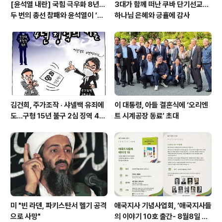
[윤석열 내란] 국힘 극우화 8년…
3대가 함께 떠난 쿠바 단기선교...
두 번의 총선 참패와 윤석열이 ‘폭
하나님 은혜와 긍휼에 감사
주 기폭제’
김건희, 주가조작 · 샤넬백 유죄에
이 대통령, 아들 결혼식에 ‘오리엔
도…구형 15년 불구 2심 징역 4년
트 시계공장 동료’ 초대
에 그쳐
미 "빈 라덴, 파키스탄서 헬기 공격
애국지사 기념사업회, ’애국지사들
으로 사망"
의 이야기 10호 출간- 8월8일 출