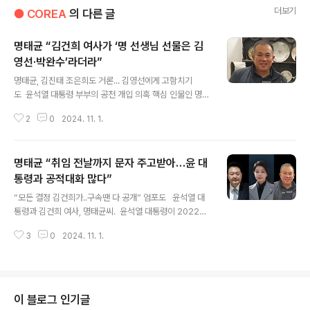
더보기
● COREA
의 다른 글
명태균 “김건희 여사가 ‘명 선생님 선물은 김
영선·박완수’라더라”
글 내용
명태균, 김진태 조은희도 거론... 김영선에게 고함치기
도 윤석열 대통령 부부의 공천 개입 의혹 핵심 인물인 명태
균씨. 사회관계망서비스(SNS) 갈무리 윤석열 대통령 부부
2
0
2024. 11. 1.
공천 개입 의혹의 핵심 인물인 명태균씨가 “윤석열(대통
령)은 장님무사”라며 “김건희(여사)가 ‘우리 명 선생님 선
물은 김영선, 박완수’”라고 말한 육성이 추가로 공개됐다.
명태균 “취임 전날까지 문자 주고받아…윤 대
더불어민주당이 31일 공개한 녹음 파일에 따르면 명씨는
2022년 6월15일쯤 지인들과의 대화에서 “윤석열이를 내
통령과 공적대화 많다”
글 내용
가 처음 만났으면 윤석열이 나를 못 알아봤고, 김건희를, 내
“모든 결정 김건희가..구속땐 다 공개” 엄포도 윤석열 대
를 만났기 때문에, 김건희 때문에 윤석열이가 그리 된
통령과 김건희 여사, 명태균씨. 윤석열 대통령이 2022년
것”이라며 이같이 주장했다.명씨는 “김건희가 사람 볼 줄
6·1 국회의원 재보궐선거 공천에 개입한 정황을 보여주는
아는 눈이 있는 것”이라며 “그래서 어제 딱 한마디 했다. 김
3
0
2024. 11. 1.
음성 녹음 파일을 더불어민주당이 공개한 직후, 명태균씨
건희 여사(가) ‘우리 명 ..
는 한겨레에 윤 대통령 부부와 나눈 공적 성격의 대화가 많
다고 밝혔다. 긴급체포나 구속 등 신변에 변화가 생길 경우
공개할 수 있다는 의중도 내비쳤다. 앞선 한겨레와의 만남
에선 윤 대통령 부부와의 대화록을 공개할 경우 ‘나라가 디
이 블로그 인기글
비질 것’이라고도 했다.명씨는 민주당 기자회견 직후인 31