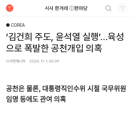
검색하기
시사 한겨레 ⓘ한마당
티스토리
● COREA
‘김건희 주도, 윤석열 실행’…육성
으로 폭발한 공천개입 의혹
시사한매니져
2024. 11. 1. 00:39
공천은 물론, 대통령직인수위 시절 국무위원
임명 등에도 관여 의혹