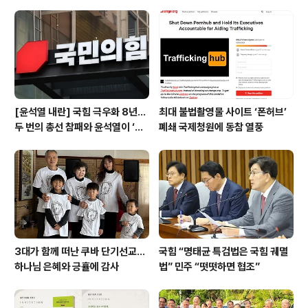
일 오전 한겨레와 한 통화에서 “(윤 대통령과 나눈) 공적 대
화가 (오늘 민주당이 공개한 것 말고도) 많다”며 “(민주당
엔) 추가로 갖고 있는 녹음 파일이 없을 거다. 있으면 내라
고(공개하라고)..
[윤석열 내란] 국힘 극우화 8년…
최대 불법촬영물 사이트 ‘폰허브’
두 번의 총선 참패와 윤석열이 ‘폭
폐쇄 국제청원에 동참 열풍
주 기폭제’
3대가 함께 떠난 쿠바 단기선교...
국힘 “명태균 특검법은 국힘 궤멸
하나님 은혜와 긍휼에 감사
법” 민주 “떳떳하면 협조”