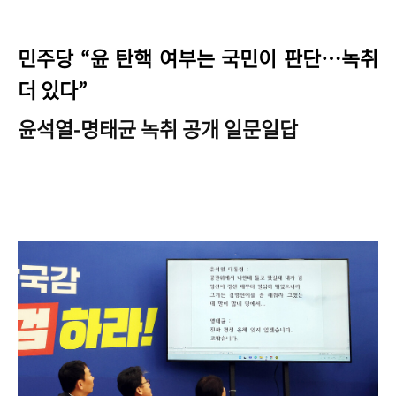
민주당 “윤 탄핵 여부는 국민이 판단…녹취
더 있다”
윤석열-명태균 녹취 공개 일문일답