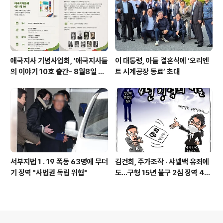
애국지사 기념사업회, ’애국지사들
이 대통령, 아들 결혼식에 ‘오리엔
의 이야기 10호 출간- 8월8일 출
트 시계공장 동료’ 초대
판기념회
서부지법 1 . 19 폭동 63명에 무더
김건희, 주가조작 · 샤넬백 유죄에
기 징역 "사법권 독립 위협"
도…구형 15년 불구 2심 징역 4년
에 그쳐