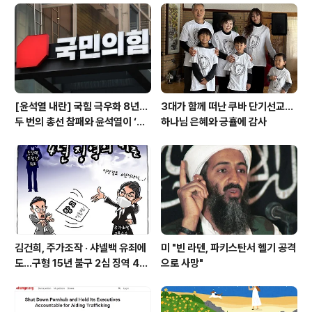
건 이번이 처음이다. 캐롤라인 레빗 대변인은 이날 백악관
브리핑에서 “용감한 이민세관단속국(ICE·아이시디) 요원
들은 미국 전역의 지역사회에서 불법 체류 범죄자들을 계
속 체포하고 있다”면서 “지..
[윤석열 내란] 국힘 극우화 8년…
3대가 함께 떠난 쿠바 단기선교...
두 번의 총선 참패와 윤석열이 ‘폭
하나님 은혜와 긍휼에 감사
주 기폭제’
김건희, 주가조작 · 샤넬백 유죄에
미 "빈 라덴, 파키스탄서 헬기 공격
도…구형 15년 불구 2심 징역 4년
으로 사망"
에 그쳐