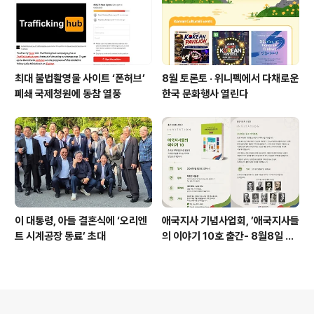
최대 불법촬영물 사이트 ‘폰허브’
8월 토론토 · 위니펙에서 다채로운
폐쇄 국제청원에 동참 열풍
한국 문화행사 열린다
이 대통령, 아들 결혼식에 ‘오리엔
애국지사 기념사업회, ’애국지사들
트 시계공장 동료’ 초대
의 이야기 10호 출간- 8월8일 출
판기념회
의안내