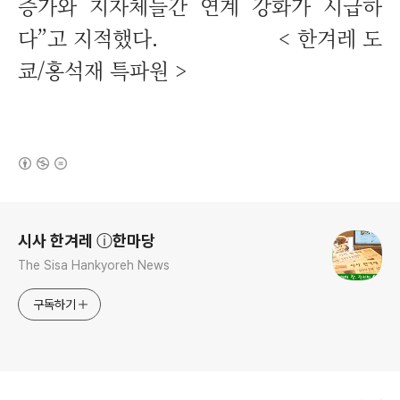
증가와 지자체들간 연계 강화가 시급하
다”고 지적했다. < 한겨레 도
쿄/홍석재 특파원 >
(새창열림)
로그 정보
시사 한겨레 ⓘ한마당
The Sisa Hankyoreh News
구독하기