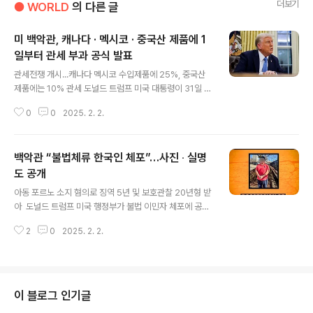
더보기
● WORLD
의 다른 글
미 백악관, 캐나다 · 멕시코 · 중국산 제품에 1
일부터 관세 부과 공식 발표
글 내용
관세전쟁 개시...캐나다 멕시코 수입제품에 25%, 중국산
제품에는 10% 관세 도널드 트럼프 미국 대통령이 31일 백
악관에서 기자들과 만나 관세 부과 계획을 설명하고 있다.
0
0
2025. 2. 2.
워싱턴/로이터 연합 백악관이 1일부터 캐나다와 멕시코에
서 수입되는 제품에 25%의 관세를, 중국산 제품에는 1
0%의 관세를 부과한다고 31일(현지시각) 공식 발표했다.
백악관 “불법체류 한국인 체포”…사진 ‧ 실명
트럼프 대통령 취임 이후 첫 시행되는 보복성 관세다. 특정
품목 면제 여부는 언급되지 않았다. 에이피(AP) 통신에 따
도 공개
글 내용
르면 캐롤라인 리빗 백악관 대변인은 31일 기자들에게 “내
아동 포르노 소지 혐의로 징역 5년 및 보호관찰 20년형 받
일(1일)부터 해당 관세가 시행될 것”이라며 “이는 대통령
아 도널드 트럼프 미국 행정부가 불법 이민자 체포에 공을
이 국민에게 한 약속을 이행하는 것”이라고 말했다. 트럼프
들이고 있는 가운데, 미성년자 성착취물 소지 등 혐의로 유
대통령은 당선 직후부터 불법 이민 및 펜타닐 밀수를 막기
2
0
2025. 2. 2.
죄 판결을 받은 한국 국적자도 최근 이민세관단속국(ICE)
위한 조치로 관세 인..
에 체포됐다고 미 백악관이 31일(현지 시각) 밝혔다. 백악
관 엑스(X) 갈무리 미국 백악관이 1월31일(현지시각) 도널
드 트럼프 정부의 불법 이민 단속 실적을 홍보하면서 한국
국적자 체포 사실을 밝혔다. 트럼프 행정부의 대대적인 불
이 블로그 인기글
법체류자 단속 과정에서 한국인이 체포된 사실이 공개된