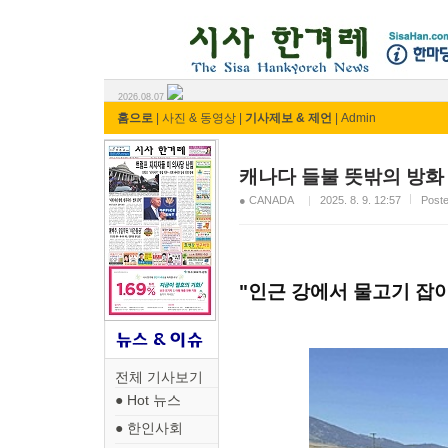
시사 한겨레 ⓘ한마당
2026.08.07
홈으로
|
사진 & 동영상
|
기사제보 & 제언
|
Admin
캐나다 들불 뜻밖의 방화
● CANADA
2025. 8. 9. 12:57
Pos
"인근 강에서 물고기 잡
전체 기사보기
● Hot 뉴스
● 한인사회