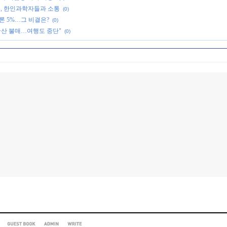
부, 한인과학자들과 소통
(0)
론 5%…그 비결은?
(0)
국산 불매…여행도 중단"
(0)