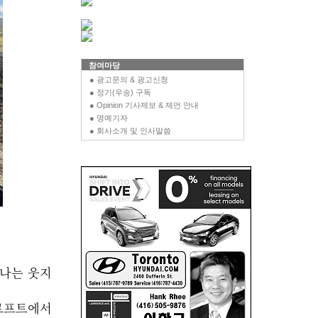
참여마당
● 광고문의 & 광고신청
● 정기(우송) 구독
● Opinion 기사제보 & 제언 안내
● 명예기자
● 회사소개 및 인사말씀
 나는 웃지
크로프트에서