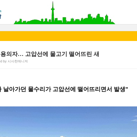
 용의자… 고압선에 물고기 떨어뜨린 새
ted by 시사한매니져
아 날아가던 물수리가 고압선에 떨어뜨리면서 발생"