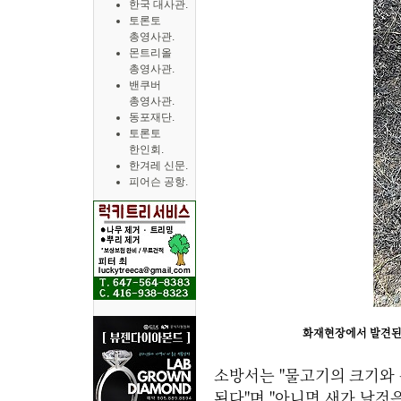
한국 대사관.
토론토
총영사관.
몬트리올
총영사관.
밴쿠버
총영사관.
동포재단.
토론토
한인회.
한겨레 신문.
피어슨 공항.
화재현장에서 발견된 
소방서는 "물고기의 크기와 
된다"며 "아니면 새가 날것은