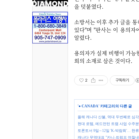
을 덧붙였다.
소방서는 이후 추가 글을 통해
있다"며 "판사는 이 용의자
알렸다.
용의자가 실제 비행이 가능한 '
희의 소재로 삼은
2
구독하기
'
● CANADA
' 카테고리의 다른 글
올해 캐나다 산불, 역대 두번째로 심
현대 로템, 에드먼턴 트램 사업 수주분 
토론토서 9일∼12일 'K-박람회'… 한
캐나다 무역대표 "카니-트럼프 며칠내