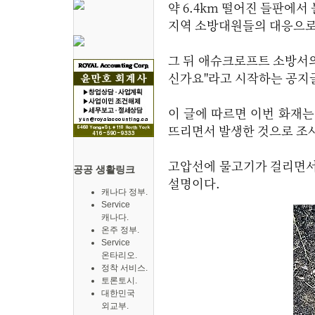
약 6.4km 떨어진 들판에서 
지역 소방대원들의 대응으로
그 뒤 애슈크로프트 소방서
신가요"라고 시작하는 공지
이 글에 따르면 이번 화재
뜨리면서 발생한 것으로 조
고압선에 물고기가 걸리면서
공공 생활링크
설명이다.
캐나다 정부.
Service
캐나다.
온주 정부.
Service
온타리오.
정착 서비스.
토론토시.
대한민국
외교부.