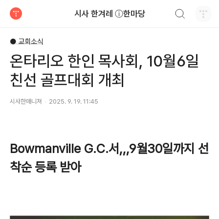
검색하기
시사 한겨레 ⓘ한마당
티스토리
● 교회소식
온타리오 한인 목사회, 10월6일
친선 골프대회 개최
시사한매니져
2025. 9. 19. 11:45
Bowmanville G.C.서,,,9월30일까지 선
착순 등록 받아