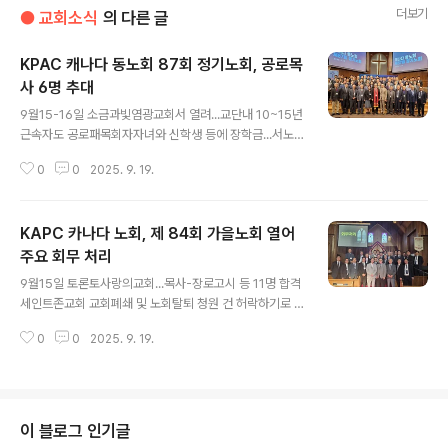
더보기
● 교회소식
의 다른 글
KPAC 캐나다 동노회 87회 정기노회, 공로목
사 6명 추대
글 내용
9월15-16일 소금과빛염광교회서 열려...교단내 10~15년
근속자도 공로패목회자자녀와 신학생 등에 장학금...서노
회와 함께 비영리단체 추진하기로 송건호(동신), 윤상근·이
0
0
2025. 9. 19.
금재(런던한인장로), 이재석(큰빛) 등 4명 목사안수 KPAC
캐나다 동노회(노회장 고승록 참좋은복된교회 담임목사)는
제87회 정기노회에서 공로목사 6명을 추대하고 교단내 1
KAPC 카나다 노회, 제 84회 가을노회 열어
0년·15년 근속자들에게도 공로패를 증정했다. 또 목회자
자녀와 신학생 등 10명에게 장학금을 수여했다. 이틀째는
주요 회무 처리
글 내용
폐회에 앞서 목사 4명의 안수식도 거행했다. 지난 9월15
9월15일 토론토사랑의교회...목사-장로고시 등 11명 합격
일 소금과 빛 염광교회(담임 이요환 목사)에서 목사총대 총
세인트존교회 교회폐쇄 및 노회탈퇴 청원 건 허락하기로 K
89명 중 64명, 장로총대 58명 중 32명 등 총 96명이 참
APC 미주한인예수교장로회 카나다 노회(노회장 김혁기
석한 가운데 열린 정기노회는 16일까지 이틀간 회무처리
0
0
2025. 9. 19.
토론토 사랑의교회 담임목사)가 2025 제84회 정기노회
와 목사안수..
를 지난 9월15일 오후 사랑의교회에서 열고 주요 회무를
처리했다. 목사 23명, 장로 2명 등 모두 25명의 총대가 참
석한 가운데 열린 정기노회는 먼저 개회예배와 성찬식을
가진 후 회무처리 순으로 진행됐다. 부노회장 김치길 목사
이 블로그 인기글
(빌라델비아장로교회 담임) 사회로 드린 개회예배는 최성