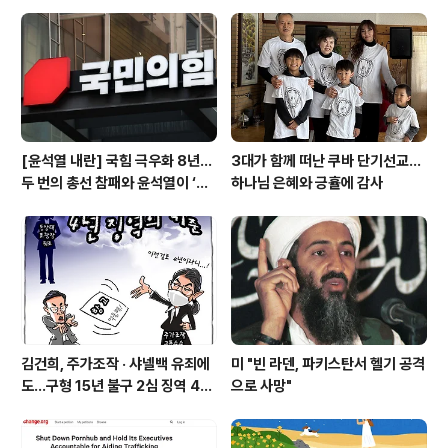
은 목사(중앙장로교회 담임)가 기도하고 노회장 김혁기 목
사가 이사야서 40장 27~31절과 49장 14~15절을 본문
으로 ‘야곱의 하나님, 시온의 하나님’이라는 제목으로 말씀
을 전했다. 예배는 유윤호 목..
[윤석열 내란] 국힘 극우화 8년…
3대가 함께 떠난 쿠바 단기선교...
두 번의 총선 참패와 윤석열이 ‘폭
하나님 은혜와 긍휼에 감사
주 기폭제’
김건희, 주가조작 · 샤넬백 유죄에
미 "빈 라덴, 파키스탄서 헬기 공격
도…구형 15년 불구 2심 징역 4년
으로 사망"
에 그쳐