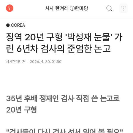
검색하기
시사 한겨레 ⓘ한마당
티스토리
● COREA
징역 20년 구형 '박성재 눈물' 가
린 6년차 검사의 준엄한 논고
시사한매니져
2026. 4. 30. 01:50
35년 후배 정재인 검사 직접 쓴 논고로
20년 구형
"검사들이 다시 검사 선서 읽어 볼 필요"