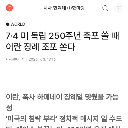
검색하기
시사 한겨레 ⓘ한마당
티스토리
● WORLD
7·4 미 독립 250주년 축포 쏠 때
이란 장례 조포 쏜다
시사한매니져
2026. 7. 3. 13:16
이란, 폭사 하메네이 장례일 맞췄을 가능
성
'미국의 침략 부각' 정치적 메시지 일 수도