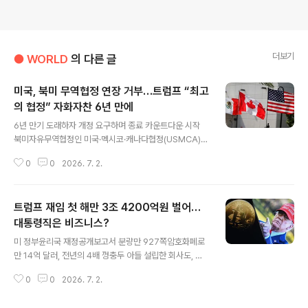
더보기
● WORLD
의 다른 글
미국, 북미 무역협정 연장 거부…트럼프 “최고
의 협정” 자화자찬 6년 만에
글 내용
6년 만기 도래하자 개정 요구하며 종료 카운트다운 시작
북미자유무역협정인 미국·멕시코·캐나다협정(USMCA)의
회원국 국기. 로이터 연합 도널드 트럼프 미국 행정부가 북
0
0
2026. 7. 2.
미자유무역협정인 ‘미국·멕시코·캐나다협정’(USMCA)의
연장을 거부했다. 제이미슨 그리어 미국 무역대표는 1일 성
명을 통해 “미국은 현재 형태 그대로 미국·멕시코·캐니다협
트럼프 재임 첫 해만 3조 4200억원 벌어…
정을 갱신하는 데 동의하지 않는다”며 “이에 따라 협정은
갱신되지 않는다”고 밝혔다. 그는 “미국은 이 협정의 결함
대통령직은 비즈니스?
글 내용
과 이들 국가와의 무역 적자 문제를 해결하기 위해 멕시코,
미 정부윤리국 재정공개보고서 분량만 927쪽암호화폐로
캐나다와 계속 협상해 나갈 것”이라고 덧붙였다. 이는 제조
만 14억 달러, 전년의 4배 껑충두 아들 설립한 회사도, 정
업 일자리를 미국으로 다시 불러들이고, 멕시코 및 캐나다
책 뒷받침 의혹서명 들어간 성경, 운동화, 향수까지 팔아 미
와의 무역 적자를 줄이기 위해 협정 개정을 압박하려는 의
0
0
2026. 7. 2.
디어 업체 소송 관련 8650만 달러 챙겨주식 거래 2만 12
도로 풀이된다. USMCA는 ..
85회 "펀드가 투자한 것"본인이 자국 칩 제조 발표하고 엔