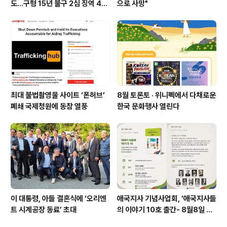
도…구형 15년 불구 2심 징역 4년
으로 사망"
에 그쳐
최대 불법촬영물 사이트 ‘폰허브’
8월 토론토 · 위니펙에서 다채로운
폐쇄 국제청원에 동참 열풍
한국 문화행사 열린다
이 대통령, 아들 결혼식에 ‘오리엔
애국지사 기념사업회, ’애국지사들
트 시계공장 동료’ 초대
의 이야기 10호 출간- 8월8일 출
판기념회