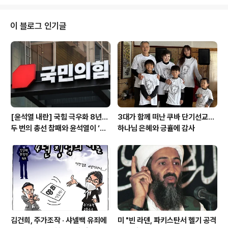
비디아 거래정책 결정과 사적 수익의 연관성 흐릿해져 도
널드 트럼프 미국 대통령은 '미국을 다시 위대하게' 하는 대
신 두 번째 임기 첫 해에 비트코인 등으로 적어도 22억 달
이 블로그 인기글
러의 재산을 불렸다. 게티 이미지 합성 해리 트루먼은 월 11
3 달러의 육군 연금 말고는 아무런 수입도 없이 백악관을
떠났다. 제33대 미국 대통령인 그는 "대통령직의 명성과
존엄성을 상업화하는 것은 잘못됐다"고 회고록에 적었다.
조지 W. 부시는..
[윤석열 내란] 국힘 극우화 8년…
3대가 함께 떠난 쿠바 단기선교...
두 번의 총선 참패와 윤석열이 ‘폭
하나님 은혜와 긍휼에 감사
주 기폭제’
김건희, 주가조작 · 샤넬백 유죄에
미 "빈 라덴, 파키스탄서 헬기 공격