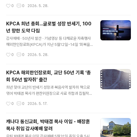
다. 문 목사는 “우리들의 삶에 끊임없는 위로와 사랑으로
기념 컨퍼런스에서 발제자로 나선 큰빛교회 노희송 목사는
작성시간
0
0
2026. 5. 28.
함께 하시는 하나님, 그 은혜에 보답하며 은퇴 이후 남은 여
한인 교회를 떠났던 1.5세와 2세들이 다시 돌아오고 있다
생에도 주님께..
며 그 현상을 분석하고 EM과 KM의 갈등을 넘어선 건강한
관계, 독립적인 영어목회 확립, 세대가 연합하는 다음 세대
KPCA 희년 총회...글로벌 성장 반세기, 100
교육 등을 회복과 부흥의 모델로 제시했다. 그 자신 1.5세
년 향한 도약 다짐
목회자로 30년간 EM목회에 이어 10년째 KM목회 담임을
글 내용
맡고있는 노 목사는 과거 2세들이 교회를 떠났던 '조용한
감사예배 · 50년사 발간 · 기념영상 등 다채로운 자축행사
탈출(Silent Exodus)'의 진짜 이유는 언어나 문화적 차이
해외한인장로회(KPCA)가 지난 5월12일~14일 '회복을
가 아니라 교회 내 갈등과 분쟁, 1세 중심의 경직된 구조와
넘어 새 생명으로'라는 주제로 제50회 정기총회와 희년 감
작성시간
0
0
2026. 5. 28.
리더십이었다고 짚었다. 그는 “EM은 Easy Mini..
사예배를 뉴욕퀸즈교회에서 갖고 지난 50년을 돌아보며
새로운 50년 비전을 제시했다. 목사 161명, 장로 117명 등
총대 278명이 참석한 KPCA 총회는 회무처리와 함께 희
KPCA 해외한인장로회, 교단 50년 기록 ‘총
년 감사예배를 드리고, 50년사 발간과 기념영상 제작 상
회 50년 발자취’ 출간
영, 기념 컨퍼런스, 사진자료 전시 등 다양한 희년축하 행사
글 내용
를 가졌다. 총회는 먼저 임원개선에서 제40회 총회장을 지
희년 맞아 교단의 반세기 성장과 복음사역 발자취 책으로
낸 김종훈 목사(뉴욕 예일장로교회)를 다시 총회장으로 선
엮어 박태겸 목사가 편찬위원장으로 사료 취합과 집필작업
출했으며,목사부총회장 김신 목사(미서부노회), 장로부총
주도 발간5월12~14일 미국 뉴욕 퀸즈한인교회 총회에서
작성시간
0
0
2026. 5. 17.
회장 안봉준 장로(수도노회), 서기에는 캐나다 동노회의 고
공식 보고, 증정 해외한인장로회(KPCA) 총회가 올해 교단
승록 목사(참좋은복된..
창립 50년 희년을 맞아 지난 반세기 동안 교단의 성장과
복음사역 발자취를 책으로 엮은 총회 50년사 ‘해외한인장
캐나다 동신교회, 박태겸 목사 이임 - 배장훈
로회(KPCA) 총회 50년 발자취’를 펴냈다. KPCA 총회 5
목사 취임 감사예배 알려
0년사는 지난 48기 총회장을 지낸 직후 지난해 50년사 편
글 내용
찬위원장으로 선임된 박태겸 캐나다 동신교회 담임목사가
은퇴 박태겸 목사 이임 감사예배 5월31일 주일 오후 5시