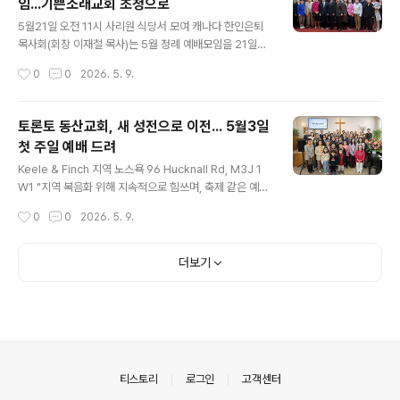
임...기쁜소래교회 초청으로
번째 교회였습니다. 모든 것들이 순조롭게 진행되었으나,
글 내용
문제는 시기였습니다. 개척을 계획 한 때는 2019 년, 개척
5월21일 오전 11시 사리원 식당서 모여 캐나다 한인은퇴
예정시기..
목사회(회장 이재철 목사)는 5월 정례 예배모임을 21일
(목) 오전 11시 기쁜소래교회(담임 문은성 목사: 70 Hilda
작성시간
0
0
2026. 5. 9.
Ave, North York, M2M 1V5) 초청으로 쏜힐 사리원 식
당에서 드리고 친목을 다진다. 이날 예배는 기쁜소래교회
가 초청하고 후원해 드리게 되지만 교회측의 배려로 사리
토론토 동산교회, 새 성전으로 이전... 5월3일
원 식당에서 모임을 갖고 예배를 드린다. 은퇴목사회는 이
첫 주일 예배 드려
번 모임에서도 먼저 예배를 드리며 문은성 목사가 전하는
글 내용
말씀을 듣고, 참석자들이 나라와 민족 및 교회들과 회원들
Keele & Finch 지역 노스욕 96 Hucknall Rd, M3J 1
의 건강을 위한 합심기도를 드린다. 이어 참석 목회자들은
W1 "지역 복음화 위해 지속적으로 힘쓰며, 축제 같은 예
오찬을 함께 하며 회원 친교의 시간도 갖게 된다. 이재철 회
배" 올해 창립 40주년을 맞은 해외한인장로회(KPCA) 소
작성시간
0
0
2026. 5. 9.
장은 “은퇴 목사님들은 신록의 계절을 맞아 5월 정례 모임
속 토론토 동산교회(담임 차재화 목사)가 새 성전으로 이
에도 건..
전, 5월 첫 주일인 3일 감사예배를 드리고 새 출발을 알렸
다. 창립 이후 40년간 줄 곳 한 예배처소에서 예배를 드려
더보기
왔으나, 재건축 계획에 따라 교인들이 지난 2년간 함께 기
도하며 새 예배처소를 물색, 이번에 하나님의 응답으로 새
성정을 구할 수 있었다고 전한다. 동산교회 새 예배처소는
Keele & Finch 지역에 소재한 Faith Lutheran Church
(96 Hucknall Rd, North York, ON, M3J 1W1)로, 핀
치 웨스트 역..
의안내
티스토리
로그인
고객센터