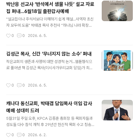
2대 담임목사가 공식 취임했다. 동신교회는 지난 5월31일
박난응 선교사 ‘반석에서 샘물 나듯’ 설교 자료
이임한 박태겸 담임목사 후임 배장훈 목사 취임 감사예배
집 펴내...6월18일 출판감사예배
를 6월7일 주일 오후 해외한인장로회(KPCA) 캐나다 동
글 내용
노회(노회장 노희송 큰빛교회 담임목사) 주관으로 많은 성
"설교집이나 주석서보다 이해하기 쉽게 해설...사역자 초신
도들과 노회 임원들을 비롯한 목회자들 등 축하객들이 참
자 모두에 도움" 박태겸 목사 추천사 “하나님 나라 확장과
석한 가운데 드렸다. 노회 서기인 장성훈 목사(이글스필드
복음 전파하는일에 귀한 자료" 북미주 여성목회자협의회
작성시간
0
0
2026. 6. 5.
한인교회 담임) 인도로 드린 감사예배는 참석자들이 찬송
회장인 박난응 선교사(펜윅침례교회 윤철현 원로목사 사
가..
모)가 두 번째 저술인 ‘반석에서 샘물 나듯-신구약 내용분
해 및 설교자료’(쿰란출판사, 360쪽)를 출간했다. 박 선교
김성근 목사, 신간 ‘무너지지 않는 소수’ 펴내
사는 2013년 자전적인 신앙간증 수필집 ‘아픈 행복’을 펴
글 내용
작은교회의 생존과 사명에 대한 성경적 논거...웹튠형식으
낸 바 있다. 박 선교사는 신간 ‘반석에서 샘물 나듯` 출판기
로 풀어낸 책 김성근 목사(미시사가우리교회 담임)가 최근
념 감사예배를 오는 6월18일(목) 오전 11시 노스욕 펜윅침
‘무너지지 않는 소수’(출판사 루트)라는 웹튠 형식의 신간
례교회(25 Centre Ave. North York, M2M 2L4)에서
을 펴냈다.‘무너지지 않는 공동체를 위한 기록, 작지만 강한
개최할 예정이다. 같은 날 캐나다 한인은퇴목사회(회장 이
작성시간
0
0
2026. 6. 5.
믿음의 길을 묻다’는 부제가 달린 김 목사의 신간은 작은 공
재철 목사) 6월 정례 예배모임도 펜윅침례교회에서 북미..
동체(교회)의 생존과 사명에 대해 성경을 토대로 그림(만
화)를 이용해 이해하기 쉽게 풀어낸 책이다. 김 목사는 “이
캐나다 동신교회, 박태겸 담임목사 이임 감사
책은 ‘왜 교회는 작아지는가, 그리고 어떻게 살아남을 수 있
예배 성대히 드려
는가’라는 질문에서 출발했다. 이 질문은 단순히 숫자나 재
글 내용
정의 문제가 아니다. 더 깊은 질문은 교회가 약해질 때 어떤
5월31일 주일 오후, KPCA 김종훈 총회장 등 목회자들과
방식으로 존재해야 하는가에 있다. 교회는 더 커지고 강해
성도들 다수 참석 개척 후 29년간 헌신적 목회 수고 칭송...
지는 것만을 목표로 삼을 것이 아니라, 성경이 보여주는 지
'로뎀하우스' 영성센터 사역 축복 캐나다 동신교회(2552
작성시간
0
0
2026. 6. 2.
혜로운 생..
Bristol Cir. Oakville, ON L6H 5S1)를 개척해 29년간