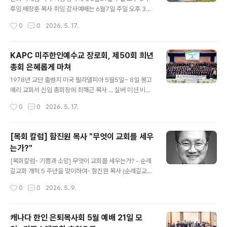
1년 동안 사료취합과 집필작업을 주도해 발간, 지난 5월12
후임 배장훈 목사 취임 감사예배는 6월7일 주일 오후 3시
일부터 14일까지 미국 뉴욕 퀸즈한인교회에서 열린 희년
창립 29주년을 맞이한 캐나다 동신교회(2552 Bristol C
작성시간
0
0
2026. 5. 17.
총회에 공식 보고하고 증정했다. 50년사는 크라운판(176
ir. Oakville, ON L6H 5S1)가 박태겸 담임목사 이임 및
x248) 사이즈에..
배장훈 후임 담임목사 취임 감사예배를 각각 5월31일과 6
월7일 주일 오후에 교회본당에서 드린다. 박태겸 담임목사
KAPC 미주한인예수교 장로회, 제50회 희년
이임 감사예배는 5월31일 주일 오후 5시, 배장훈 목사 취
총회 은혜롭게 마쳐
임 감사예배는 6월7일 주일 오후 3시에 드릴 예정이다. 이
글 내용
임하는 박태겸 목사는 1997년 “윌리암 존 맥켄지 선교사
1978년 교단 출범지 미국 필라델피아 5월5일~ 8일 몽고
의 정신을 따라” 미시사가 Holy Sprit Anglican Churc
메리 교회서 신임 총회장에 최해근 목사 ... 실버 미션 비전
h 에 동신교회를 개척한 이후 29년간 교회를 이끌어 왔다.
선포 등 회무개혁주의 신학 정체성 강화 및 다음 세대 사역
작성시간
0
0
2026. 5. 17.
박 목사는 교회가 성장하면서..
방향도 제시 미주지역 주요 교단의 정기총회가 잇달아 열
렸다. 특히 미주 한인예수교장로회(KAPC) 교단은 올해 5
0회, 곧 희년총회로 개최했다. KAPC 미주 한인예수교장
[목회 칼럼] 함진원 목사 "무엇이 교회를 세우
로회는 제50회 총회를 1978년 교단 출범지인 미국 필라
는가?"
델피아를 다시 찾아 5월5일부터 8일까지 몽고메리교회
글 내용
(담임 최해근 목사)에서 열었다. ‘에벤에셀의 하나님(삼상
[목회칼럼- 기쁨과 소망] 무엇이 교회를 세우는가? - 순례
7:12)’이라는 주제로 개막한 총회에는 카나다노회 소속 교
길교회 개척 5 주년을 맞이하여- 함진원 목사 (순례길교회
회들을 포함해 산하 31개 노회 소속 506개 교회에서 목사
담임) 기나 긴 겨울을 지나 ‘기필코’ 다시 봄이 왔습니다. 올
작성시간
0
0
2026. 5. 9.
와 장로 등 219명의 총대들이 참석한 가운데 나흘간 진행
해 맞이한 봄은 더 특별하고 감사합니다. 매년 5 월 첫 주는
했다. 첫날 ..
순례길교회 개척기념주일입니다. 올해로 5 주년이 되었습
니다. 지난 시간을 되돌아보니 감사한 것들이 넘쳐났습니
캐나다 한인 은퇴목사회 5월 예배 21일 모
다. 우선 순례길교회는 밀알교회의 분립개척 교회로는 두