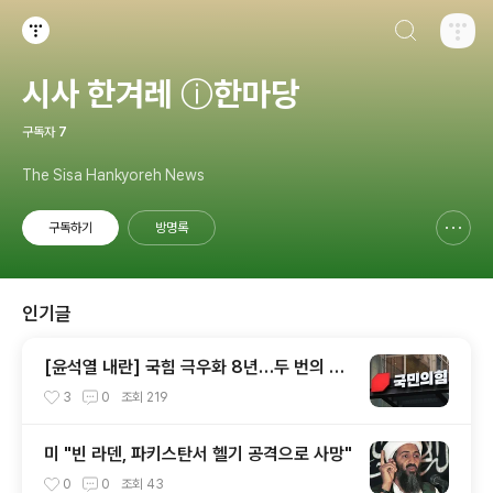
검색하기
티스토리
시사 한겨레 ⓘ한마당
구독자
7
The Sisa Hankyoreh News
구독하기
방명록
신고하기 레이어
열기
인기글
[윤석열 내란] 국힘 극우화 8년…두 번의 총
선 참패와 윤석열이 ‘폭주 기폭제’
3
0
조회
219
미 "빈 라덴, 파키스탄서 헬기 공격으로 사망"
0
0
조회
43