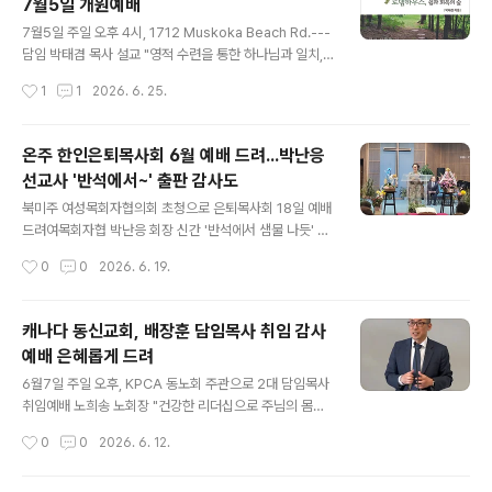
7월5일 개원예배
5 Finch Ave W, North York, ON M2R 1M8)에서 열
글 내용
린다. 우종학 교수는 미국 예일대학교에서 박사 출신으로
7월5일 주일 오후 4시, 1712 Muskoka Beach Rd.---
2016년 ‘과학과 신학의 대화’를 설립해 과학과 신앙이 대
담임 박태겸 목사 설교 "영적 수련을 통한 하나님과 일치,
립하는 것이 아니라 상호 보완적인 관계임을 알리는 교육
성경 묵상 나눔 ,참된 안식과 평화누려" 개인 영성과 세대
작성시간
1
1
2026. 6. 25.
및 연구 사역에 앞장서 온 과학자로 알려져 있다...
회복, 신앙성숙 및 복음전파 등 기도제목 소그룹-지도자 영
성수련, 아침묵상-토요 애찬예배 등 사역 박태겸 목사, '로
뎀하우스-쉼과 회복의 숲, 영성 산책의 길' 책도 출간 캐나
온주 한인은퇴목사회 6월 예배 드려...박난응
다 동신교회 담임목사를 지난 5월31일 이임한 박태겸 목
선교사 '반석에서~' 출판 감사도
사(KPCA 해외한인장로회 전 총회장)가 온타리오 무스코
글 내용
카에 조성한 영성의 집 ‘로뎀하우스’의 개원 예배가 7월5
북미주 여성목회자협의회 초청으로 은퇴목사회 18일 예배
일 주일 오후 4시에 무스코카 현지(1712 Muskoka Bea
드려여목회자협 박난응 회장 신간 '반석에서 샘물 나듯' 출
ch Rd. Bracebtidge ON. P1P 1R1)에서 드려진다. 예
판기념회 캐나다 한인은퇴목사회(회장 이재철 목사)는 6월
작성시간
0
0
2026. 6. 19.
배 설교는 로뎀하우스 담임으로..
정례 예배모임을 18일 오전 11시 북미주 여성목회자협의
회(회장 박난응 선교사) 초청으로 노스욕 펜윅침례교회(2
5 Centre Ave. North York, M2M 2L4)에서 갖고 예
캐나다 동신교회, 배장훈 담임목사 취임 감사
배를 드린 후 박난응 회장이 펴낸 책 ‘반석에서 샘물 나듯’
예배 은혜롭게 드려
출판기념회도 열었다. 이날 1부 순서로 먼저 드린 예배는
글 내용
이재철 목사 사회로 드렸다. 다같이 찬송 ‘예수를 나의 구주
6월7일 주일 오후, KPCA 동노회 주관으로 2대 담임목사
삼고’(288장)을 함께 부르고 윤형복 목사가 대표 기도한
취임예배 노희송 노회장 "건강한 리더십으로 주님의 몸된
뒤 여목회자협의회 박난응 회장이 출애굽기 17장 1~7절
교회 든든히 세워 나가길"배 목사 "'모이는 교회, 흩어지는
작성시간
0
0
2026. 6. 12.
을 본문으로 ‘반석에서 샘물 나듯’ 이라는 제목으로 말씀을
교회' 비전으로 사명감당에 최선 다할 것" 캐나다 동신교회
전..
(2552 Bristol Cir. Oakville, ON L6H 5S1) 배장훈 제