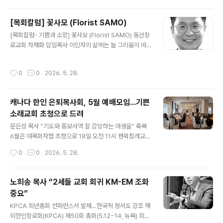
시무하며 지역 복음화 사역에 헌신해 온 박태겸 담임목사
가 이임했다. 5월31일 주일 오후 5시부터 동신교회 체육
[목회칼럼] 꽃사모 (Florist SAMO)
관에서 열린 이임 감사예배는 이 교회 성도들과 해외한인
글 내용
[목회칼럼- 기쁨과 소망] 꽃사모 (Florist SAMO) 동산장
장로회(KPCA) 김종훈 총회장(뉴욕 예일교회 담임목사),
로교회 차재화 담임목사 이민자의 삶에는 늘 그리움이 따
KPCA 캐나다 동노회 노희송 노회장(큰빛교회 담임목사)
라다닙니다. 낯선 땅에서 살아남기 위해 하루하루를 버텨
을 비롯한 한인 목회자들과 많은 축하 성도들이 참석한 가
내다 보면, 정작 가장 소중한 사람들에게는 무심해질 때가
운데 성대히 열렸다. 박 목사의 후임 담임목사로 6월7일
작성시간
0
0
2026. 5. 28.
있습니다. “잘 지낸다”는 부모님의 말 한마디에 안도하며,
오후 취임 감사예배를 앞두고 있는 배장훈 목사의 인도로..
그 속에 담긴 외로움과 아픔을 미처 헤아리지 못한 채 살아
갑니다. 그래서 타국에 사는 자녀들은 어쩌면 모두 불효자
캐나다 한인 은퇴목사회, 5월 예배모임...기쁜
인지도 모르겠습니다. 제 아내는 고등학교 시절부터 함께
소래교회 초청으로 드려
한 사람입니다. 기쁜 날도 많았지만, 억울하고 힘겨운 시간
글 내용
도 적지 않았습니다. 어느덧 30년이라는 세월이 흘렀습니
문은성 목사 “기도와 중보사역 잘 감당하는 여생을” 축복
다. 이제는 부부라는 이름보다, 인생의 동지라는 말이 더 어
6월은 여목회자협 초청으로 18일 오전 11시 펜윅침례교회
울..
캐나다 한인은퇴목사회(회장 이재철 목사)는 5월 정례 예
작성시간
0
0
2026. 5. 28.
배모임을 21일 오전 11시 기쁜소래교회(담임 문은성 목사)
초청으로 쏜힐 사리원식당에서 갖고 예배를 드린 후 친목
을 다졌다. 이날 먼저 드린 예배는 전인희 사관(전 구세군한
노희송 목사 “2세들 교회 회귀 KM-EM 조화
인교회) 사회로, 찬송 ‘나의 갈길 다가도록’(384장)을 함께
중요”
부르고 최설용 목사가 대표 기도한 뒤 기쁜소래교회 문은
글 내용
성 목사가 디모데전서 2장 1~2절을 본문으로 ‘감사와 위
KPCA 희년총회 컨퍼런스서 발제…한국적 정서도 강조 해
로 가운데 계속되는 사명’이라는 제목으로 말씀을 선포했
외한인장로회(KPCA) 제50회 총회(5.12~14, 뉴욕) 희년