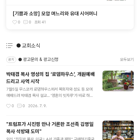
[기쁨과 소망] 모압 며느리와 유대 시어머니
0
0
조회
41
● 교회소식
분류 전체보기
주요 글 목록
● 광고문의 & 광고신청
모두보기
공지
박태겸 목사 영성의 집 ‘로뎀하우스’, 개원예배
드리고 사역 시작
글 내용
7월5일 무스코카 로뎀하우스에서 목회자와 성도 등 모여
예배드려 박태겸 목사 설교... ‘영혼의 빗자루’가 바로 하나
님이 창조하신 '자연 속'” 자연이 만든 숲 안에서 인간의 피
작성시간
0
0
2026. 7. 9.
곤을 회복시키는 원자(피톤치드)가 나와. “로뎀하우스가
가족 치료의 장으로, 꿈과 사랑과 비전 나누는 평화 동산으
로” 캐나다 동신교회 직전 담임목사를 역임한 박태겸 목사
"트럼프가 시진핑 만나 거론한 조선족 김명일
(KPCA 해외한인장로회 전 총회장)가 온타리오 무스코카
목사 석방돼 도미"
에 조성한 영성의 집 ‘로뎀하우스’의 개원 예배가 지난 7월
글 내용
5일 주일 오후 무스코카 현지(1712 Muskoka Beach R
외신 "진밍르 목사, 미국 LA서 가족과 재회" 구매하기중국