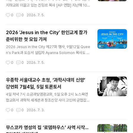
d. Bracebtidge ON. P1P 1R1)에서 다수의 목회자와 동
지하교회 이끌고 있는 진밍르 목사 [AP 연합] 지난해 10월
신교회 성도를 비롯한 50여명의 축하객들이 참석한 가운
이뤄진 중국 정부의 대대적인 지하교회 단속 과정에서 구
작성시간
0
0
2026. 7. 5.
데 열렸다. 이날 예배는 배장훈 목사(동신교회 담임)..
금됐던 조선족 진밍르(김명일) 목사가 약 9개월 만에 석방
된 것으로 4일(미국 현지시간) 알려졌다. 미국 매체 더프리
프레스와 영국 매체 가디언은 진 목사 가족이 보내온 성명
2026 'Jesus in the City' 한인교계 참가
을 인용해 진 목사가 중국 수용시설에서 266일을 보낸 끝
준비위한 첫 모임 가져
에 석방돼 3일 미국 로스앤젤레스(LA)에 도착했다고 보도
글 내용
했다. LA에서 진 목사는 부인, 딸, 사위 등 가족과 재회의
2026 Jesus in the City 제27회 행사, 9월12일 Quee
기쁨을 나눴다고 이들 매체는 소개했다.중국 내 가정교회
n's Park과 도심서 설립자 Ayanna Solomon 목사도 특
네트워크인 '시온교회'의 리더 중 한 명인 진 목사는 작년 1
별 참석, 한인교계 적극 참여 당부연례 준비시스템 구축, 재
작성시간
0
0
2026. 7. 5.
0월초 중국 공안의 단속 과정에서 다른 교회 지도자 30여
정 투명관리, 교계 폭넓은 참여 등 의견 모아 토론토 성시화
명과 함께 ..
및 복음화를 위해 다민족 성도들이 다운타운을 행진하며
그리스도의 사랑을 전하는 제27회‘Jesus in the City’퍼
우종학 서울대교수 초청, ‘과학시대의 신앙’
레이드 2026 행사가 오는 9월12일(토) 낮 12시부터 다운
강연회 7월4일, 5일 토론토서
타운 퀸즈파크 일원에서 열린다. 한인교계는 해마다 많은
글 내용
성도들과 목회자들이 참가해 예배와 찬양을 함께 하며 도
4일 저녁 7시 소금과빛염광교회, 5일 오후 2시 노스욕연
심 행진에도 대형트레일러 차량과 성극, 전통무용 등의 퍼
합교회서 과학적 세계관과 창조신앙 사이 고민에 균협잡힌
포먼스를 펼친다. Jesus in the City 퍼레이드에 앞서 올
시각 제시 기대 블랙홀 연구의 권위자인 우종학 서울대 물
작성시간
0
0
2026. 7. 3.
해 13회째인 ‘캐나다 국가기..
리천문학부 교수 초청 ‘과학시대의 신앙’ 강연이 7월4일
(토) 저녁 7시 소금과빛 염광교회(담임 이요환 목사: 285
0 John St., Markham, ON L3R 2W4)에 이어 5일 주
무스코카 영성의 집 ‘로뎀하우스’ 사역 시작...
일 오후 2시에는 노스욕 한인연합교회(담임 염웅 목사: 25