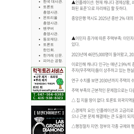
▲인플레이션: 현재 캐나다 경제상황, 쇠
한국 대사관.
토론토
화된 표준’으로 자리매김 할 듯하다.
총영사관.
중앙은행 역시도 2025년 중반 2% 
몬트리올
총영사관.
밴쿠버
총영사관.
▲이민자 증가에 따른 주택부족: 이민자
동포재단.
있다.
토론토
한인회.
2023년에 46만5,000명이 들어왔고, 2
한겨레 신문.
피어슨 공항.
이로인해 캐나다 인구는 매년 2.9%씩 
주자(무주택자)들이 상주하고 있는 현실이
연구 수치를 보면 2030년까지 주택의 
주택 부족의 근본적인 문제점으로는 다음
△ 집 지을 땅이 없다: 토론토 외곽지역
△경제적 요인: 인플레이션과 고금리로
으나 근본 문제 해결에는 큰 도움이 되지
△행정절차 지연: 정부의 각종 규제와 