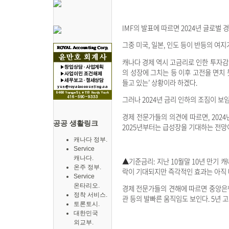
IMF의 발표에 따르면 2024년 글로벌 
그중 미국, 일본, 인도 등이 반등의 여
캐나다 경제 역시 고금리로 인한 투자감소
의 성장에 그치는 등 이후 고전을 면치 못
들고 있는’ 상황이라 하겠다.
그러나 2024년 금리 인하의 조짐이 
경제 전문가들의 의견에 따르면, 202
공공 생활링크
2025년부터는 급성장을 기대하는 전망이
캐나다 정부.
Service
캐나다.
▲기준금리: 지난 10월말 10년 만기 
온주 정부.
락이 기대되지만 즉각적인 효과는 아직
Service
온타리오.
경제 전문가들의 견해에 따르면 중앙은행은
정착 서비스.
관 등의 발빠른 움직임도 보인다. 5년 
토론토시.
대한민국
외교부.