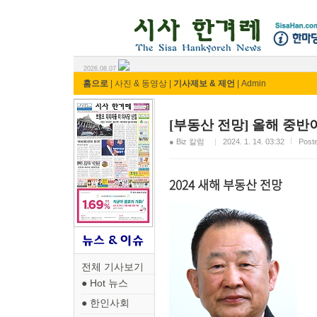
시사 한겨레 ⓘ한마당
2026.08.07
홈으로
|
사진 & 동영상
|
기사제보 & 제언
|
Admin
[부동산 전망] 올해 중반
● Biz 칼럼
2024. 1. 14. 03:32
Pos
2024 새해 부동산 전망
전체 기사보기
● Hot 뉴스
● 한인사회