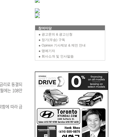
참여마당
● 광고문의 & 광고신청
● 정기(우송) 구독
● Opinion 기사제보 & 제언 안내
● 명예기자
● 회사소개 및 인사말씀
준금리로 동결되
1월에는 108만
하락함에 따라 금