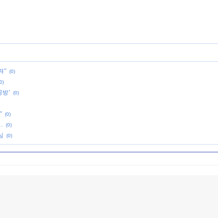
져”
(0)
0)
공방’
(0)
”
(0)
…
(0)
심
(0)