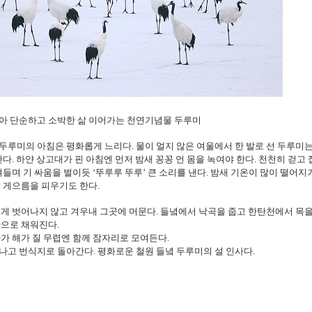
아 단순하고 소박한 삶 이어가는 천연기념물 두루미
루미의 아침은 평화롭게 느리다. 물이 얼지 않은 여울에서 한 발로 선 두루미는
다. 하얀 상고대가 핀 아침엔 먼저 밤새 꽁꽁 언 몸을 녹여야 한다. 천천히 걷고
켜들며 기 싸움을 벌이듯 ‘뚜루루 뚜루’ 큰 소리를 낸다. 밤새 기온이 많이 떨어
 게으름을 피우기도 한다.
게 벗어나지 않고 겨우내 그곳에 머문다. 들녘에서 낙곡을 줍고 한탄천에서 목을
간으로 채워진다.
가 해가 질 무렵엔 함께 잠자리로 모여든다.
나고 번식지로 돌아간다. 평화로운 철원 들녘 두루미의 설 인사다.