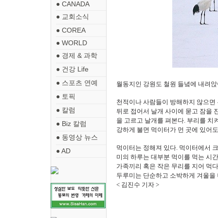
● CANADA
● 교회소식
● COREA
● WORLD
● 경제 & 과학
● 건강 Life
● 스포츠 연예
월동지인 강원도 철원 들녘에 내려앉
● 토픽
천적이나 사람들이 방해하지 않으면 두
● 칼럼
뒤로 접어서 날개 사이에 묻고 잠을 잔
을 고르고 날개를 펴본다. 부리를 치
● Biz 칼럼
강하게 불면 먹이터가 먼 곳에 있어도
● 동영상 뉴스
먹이터는 정해져 있다. 먹이터에서 크
● AD
미의 하루는 대부분 먹이를 먹는 시
가족끼리 혹은 작은 무리를 지어 먹다
두루미는 단순하고 소박하게 겨울을 
< 김진수 기자 >