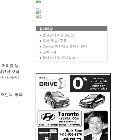
참여마당
● 광고문의 & 광고신청
● 정기(우송) 구독
● Opinion 기사제보 & 제언 안내
● 명예기자
● 회사소개 및 인사말씀
 머리를 등
 접었던 깃털
지거나 바람이
축인다. 두루