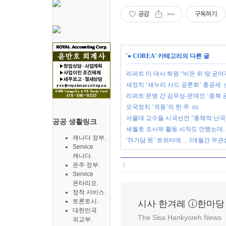
공감
구독하기
'
● COREA
' 카테고리의 다른 글
리퍼트 미 대사 퇴원 “비온 뒤 땅 굳어
새정치 ‘새누리 사드 공론화’ 총공세
(
리퍼트 문병 간 김무성-문재인 ‘종북 
모국정치 ‘격동’의 한 주
(0)
서울대 교수들 시국선언 “총체적 난국
공공 생활링크
세월호 조사위 활동 시작도 안했는데
캐나다 정부.
‘IS가담 뜻’ 트위터에… 3개월간 무관
Service
캐나다.
온주 정부.
Service
온타리오.
정착 서비스.
토론토시.
시사 한겨레 ⓘ한마당
대한민국
The Sisa Hankyoreh News
외교부.