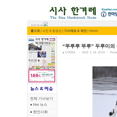
시사 한겨레 ⓘ한마당
2026.08.06
홈으로
|
사진 & 동영상
|
기사제보 & 제언
|
Admin
“뚜루루 뚜루” 두루미의
● COREA
2015. 2. 18. 15:04
Pos
전체 기사보기
● Hot 뉴스
● 한인사회