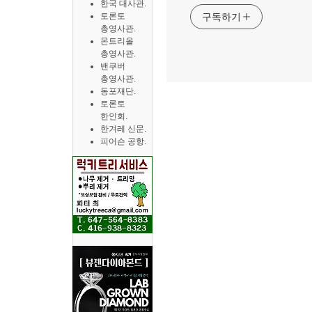
한국 대사관.
토론토
구독하기
총영사관.
몬트리올
총영사관.
밴쿠버
총영사관.
동포재단.
토론토
한인회.
한겨레 신문.
피어슨 공항.