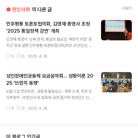
더보기
● 한인사회
의 다른 글
민주평통 토론토협의회, 김영재 총영사 초청
'2025 통일정책 강연' 개최
글 내용
김영재 총영사 ‘남북 관계, 통일의 필요성, 북한의 위협' 등
최근 정세 설명 민주평통 토론토협의회(회장 유건인)는 4
월12일 오후 김영재 토론토 총영사를 초청해 ‘2025 통일
0
0
2025. 4. 18.
정책 강연회’를 한인회관 대강당에서 개최했다. 이날 강연
회에는 동포사회 단체장들과 회원, 평통 임원 및 자문위원
등 120여명이 참석했다. ‘그리운 금강산, 가고파, Amazin
성인장애인공동체 모금음악회... 성황이룬 20
g Grace & Arirang’ 등 색소폰과 피아노 앙상블 연주에
이어 참석자들의 “통일!”구호 3창이 있었고, 유건인 협의
25 '브런치 동행'
글 내용
회장의 환영사로 시작됐다.유 회장은 “세계 곳곳에서 무력
4월12일 한인회관.. 공동체 활동보고- 계획 소개, 후원 감
충돌과 관세전쟁 등으로 혼란속에 빠져들고 있으며, 북한
사후원자 -초청인사 등 발표와 공연 즐기며 정성담긴 브런
은 지금도 남침야욕을 버리지 않고 있다”면서 “국내외 정
치 성인 장애인공동체(KCPCAC: 회장 이성민)가 운영기
세가 급변하는 시기에 이번 강연회는 매우 시기가 적절하
0
0
2025. 4. 18.
금 마련을 위해 연례행사로 여는 후원모금 이벤트인 ‘브런
다”고 말했다..
치 음악회 2025 동행’이 4월12일 오전 10시30분부터 토
론토 한인회관에서 성황리에 개최됐다. 모금 음악회는 그
동안 조찬모임으로 열려왔으나, 올해는 시간을 늦춰 오전 1
0시30분부터 ‘브런치’로 마련돼 참석자들이 발표와 공연
이 블로그 인기글