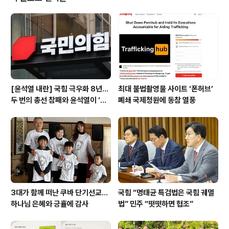
을 즐기며 이른 오찬을 함께 하는 형식으로 진행됐다. 후원
자와 초청인사 등이 한인회관 대강당을 가득 메운 가운데
열린 이날 음악회는 공동체 활동보고와 계획을 소개하고
‘동행’을 위해 특별히 판소리와 플롯, 피아노, 장구 등 퓨전
연주자들로 결성한 젊..
[윤석열 내란] 국힘 극우화 8년…
최대 불법촬영물 사이트 ‘폰허브’
두 번의 총선 참패와 윤석열이 ‘폭
폐쇄 국제청원에 동참 열풍
주 기폭제’
3대가 함께 떠난 쿠바 단기선교...
국힘 “명태균 특검법은 국힘 궤멸
하나님 은혜와 긍휼에 감사
법” 민주 “떳떳하면 협조”