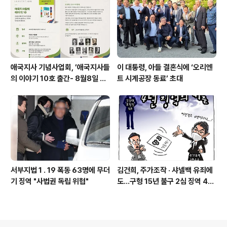
애국지사 기념사업회, ’애국지사들
이 대통령, 아들 결혼식에 ‘오리엔
의 이야기 10호 출간- 8월8일 출
트 시계공장 동료’ 초대
판기념회
서부지법 1 . 19 폭동 63명에 무더
김건희, 주가조작 · 샤넬백 유죄에
기 징역 "사법권 독립 위협"
도…구형 15년 불구 2심 징역 4년
에 그쳐