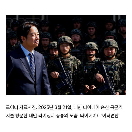
로이터 자료사진. 2025년 3월 21일, 대만 타이베이 송산 공군기
지를 방문한 대만 라이칭더 총통의 모습. 타이베이/로이터연합