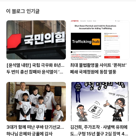
턴트인 기욤 슈나이더 박사는 '단호한 실용주의 대 전략적
모호성: 트럼프의 미국에서 멕시코와 브라질'이란 2일 자
이 블로그 인기글
기고를 통해 동맹국, 경쟁국을 가리지 않는 도널드 트럼프
미 대통령의 '관세 폭력'에 대한 클라우디아 셰인바움(63)
멕시코 대통령의 접근법을 이렇게 표현했다. 루이스 이나
시오 룰라 다 실바 브라질 대통령의 접근법은 '전략적 모호
성'(Str..
[윤석열 내란] 국힘 극우화 8년…
최대 불법촬영물 사이트 ‘폰허브’
두 번의 총선 참패와 윤석열이 ‘폭
폐쇄 국제청원에 동참 열풍
주 기폭제’
3대가 함께 떠난 쿠바 단기선교...
김건희, 주가조작 · 샤넬백 유죄에
하나님 은혜와 긍휼에 감사
도…구형 15년 불구 2심 징역 4년