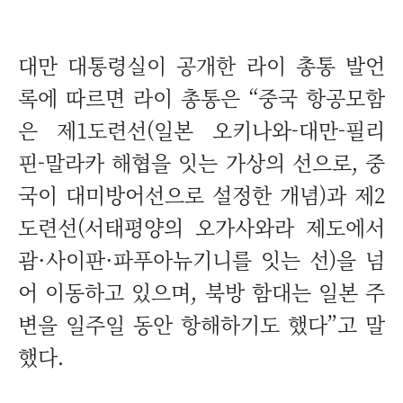
대만 대통령실이 공개한 라이 총통 발언
록에 따르면 라이 총통은 “중국 항공모함
은 제1도련선(일본 오키나와-대만-필리
핀-말라카 해협을 잇는 가상의 선으로, 중
국이 대미방어선으로 설정한 개념)과 제2
도련선(서태평양의 오가사와라 제도에서
괌·사이판·파푸아뉴기니를 잇는 선)을 넘
어 이동하고 있으며, 북방 함대는 일본 주
변을 일주일 동안 항해하기도 했다”고 말
했다.