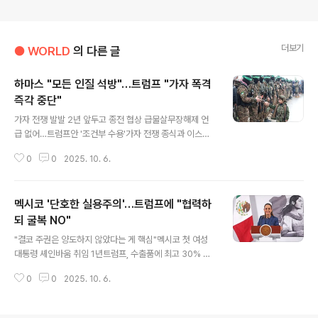
더보기
● WORLD
의 다른 글
하마스 "모든 인질 석방"…트럼프 "가자 폭격
즉각 중단"
글 내용
가자 전쟁 발발 2년 앞두고 종전 협상 급물살무장해제 언
급 없어…트럼프안 '조건부 수용'가자 전쟁 종식과 이스라
엘군 완전 철수 요구고위 인사 "팔 자치 가능하면 모든 무
0
0
2025. 10. 6.
기 포기""도널드 트럼프 미국 대통령의 노력에 감사""가자
행정권, 독립된 팔 기구에 넘기겠다" 가자 전쟁 발발 2년을
나흘 앞두고 종전 협상이 급물살을 타고 있다. 하마스가 3
멕시코 '단호한 실용주의'…트럼프에 "협력하
일 억류한 모든 인질의 석방을 발표하자, 미국 도널드 트럼
프 대통령은 즉시 이스라엘에 가자 폭격 중단을 요구하고
되 굴복 NO"
글 내용
이에 베냐민 네타냐후 이스라엘 정권은 군에 가자시티 작
"결코 주권은 양도하지 않았다는 게 핵심"멕시코 첫 여성
전을 중단하라고 명령했다. 앞서 트럼프는 29일 가자 평화
대통령 셰인바움 취임 1년트럼프, 수출품에 최고 30% 관
안을 제안하면서 "72시간 내 인질 석방"이란 최후통첩을
세 부과해"멕시코, 절차와 기술적 양보 거래했을 뿐"트럼프
했다. 이날 '중대 성명' 형식으로 하마스가 모든 생존 및 사
0
0
2025. 10. 6.
식 세계에선 이중 게임 여지 작다"룰라 정부 '전략적 모호
망 인질의 석방을 약속한 ..
성'에 우려 표명이재명, 룰라와 셰인바움 특징 모두 갖춰
"단호한 실용주의"(Assertive pragmatism). 국제 컨설