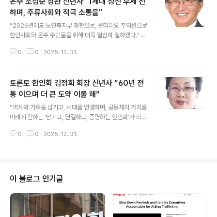
온주 조성준 장관 신년사 "1세대 정신 후세 전
하며, 주류사회와 적극 소통을"
글 내용
“2026년에도 노인복지부 장관으로, 온타리오 주의원으로
한인사회와 온주 주민들을 위해 더욱 열심히 일하겠다.” 조
성준 온주 노인복지부 장관은 2026 새해를 맞아 각 가정
0
0
2025. 12. 31.
에 건강과 행복을 기원한다고 밝혔다.조 장관은 신년사를
통해 이같이 밝히고 “돌아보면 제가 한인 최초의 정치인으
로 이 자리까지 올 수 있었던 것은 전적으로 한인사회의 믿
토론토 한인회 김정희 회장 신년사 “60년 전
음과 응원이 있었기 때문”이라며 “이민 1세대 원로 여러분
께 깊은 존경과 감사를 드린다”고 인사했다. 조 장관은 이
통 이으며 더 큰 도약 이룰 해”
글 내용
어 새해 한인사회에 소망과 부탁이 있다면서 ▲우리의 보
“역사와 기록을 남기고, 세대를 연결하며, 공동체의 가치를
물인 1세대의 정신을 후세에게 전해야 하고, ▲한인사회가
미래에 전하는 ‘남기고, 연결하고, 증명하는 한인회’가 되겠
세대와 단체를 넘어 더 크게 연대 협력한다면 훨씬 더 큰 영
다”토론토 한인회 김정희 회장은 2026년 새해를 앞두고
향력을 발휘할 수 있으며, ▲주류사회와의 적극적인 소통
0
0
2025. 12. 31.
신년사를 통해 “2026년은 한인회의 60년 전통과 성과를
과 한인 청년들의 다양한 영역 진..
이어가며 더 큰 도약을 이루는 중요한 해”라며 “역사와 기
록을 남기고, 세대를 연결하며, 공동체의 가치를 미래에 전
하는 ‘남기고, 연결하고, 증명하는 한인회’가 되겠다”는 계
획을 밝혔다. 다음은 김 회장의 2026년 신년사 전문이
이 블로그 인기글
다."말보다 실적으로"2026년, 한인회 새해 다짐 존경하는
토론토 한인 동포 여러분, 희망찬 새해를 맞아 가정마다 건
강과 평안이 가득하기를 기원합니다 지난 한 해, 한인회는
재정 정상화와 투명한운영, 청소년.교육,문화사업확대를