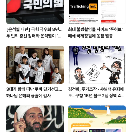
통해 말보다 실적으..
[윤석열 내란] 국힘 극우화 8년…
최대 불법촬영물 사이트 ‘폰허브’
두 번의 총선 참패와 윤석열이 ‘폭
폐쇄 국제청원에 동참 열풍
주 기폭제’
3대가 함께 떠난 쿠바 단기선교...
김건희, 주가조작 · 샤넬백 유죄에
하나님 은혜와 긍휼에 감사
도…구형 15년 불구 2심 징역 4년
에 그쳐