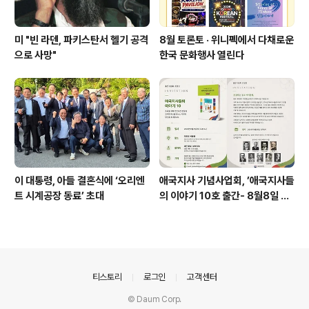
미 "빈 라덴, 파키스탄서 헬기 공격
8월 토론토 · 위니펙에서 다채로운
으로 사망"
한국 문화행사 열린다
이 대통령, 아들 결혼식에 ‘오리엔
애국지사 기념사업회, ’애국지사들
트 시계공장 동료’ 초대
의 이야기 10호 출간- 8월8일 출
판기념회
의안내
티스토리
로그인
고객센터
© Daum Corp.