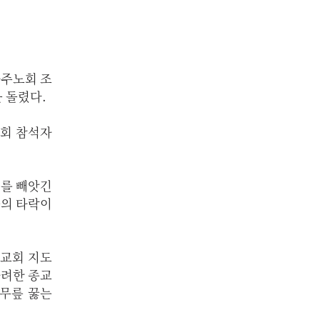
가주노회 조
 돌렸다.
총회 참석자
궤를 빼앗긴
들의 타락이
 교회 지도
화려한 종교
 무릎 꿇는