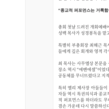
“종교적 퍼포먼스는 거룩함
총회 첫날 드려진 개회예배
성백 목사가 성경봉독을 맡
특별히 부총회장 최해근 목
들에게 깊은 회개와 영적 각
최 목사는 사무엘상 본문을
장소 역시 “에벤에셀”이었
공동체를 무너뜨렸다고 지적
특히 엘리 제사장 아들들이 
자들 역시 특권의식과 종교적
적 퍼포먼스를 하더라도 무
겸손 가운데 다시 말씀하신다