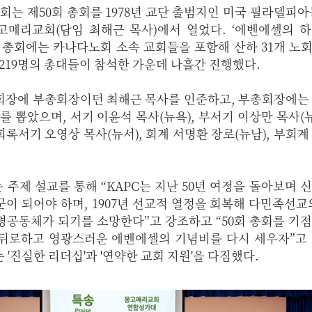
회는 제50회 총회를 1978년 교단 출범지인 미국 필라델피아
몽고메리교회(담임 최해근 목사)에서 열었다. ‘에벤에셀의 
한 총회에는 카나다노회 소속 교회들을 포함해 산하 31개 노회 
 219명의 총대들이 참석한 가운데 나흘간 진행했다.
회장에 부총회장이던 최해근 목사를 인준하고, 부총회장에는
 뽑았으며, 서기 이윤석 목사(뉴욕), 부서기 이상만 목사(뉴
회록서기 오영상 목사(뉴서), 회계 서명환 장로(뉴남), 부회계
주제 설교를 통해 “KAPC는 지난 50년 여정을 돌아보며 
이 되어야 하며, 1907년 선교적 열정을 회복해 다민족선교
명공동체가 되기를 소망한다”고 강조하고 “50회 총회를 기
뒤로하고 영광스러운 에벤에셀의 기념비를 다시 세우자”고 
'진실한 리더십'과 '연약한 교회 지원'을 다짐했다.