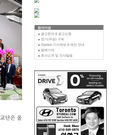
참여마당
● 광고문의 & 광고신청
● 정기(우송) 구독
● Opinion 기사제보 & 제언 안내
● 명예기자
● 회사소개 및 인사말씀
 교단은 올