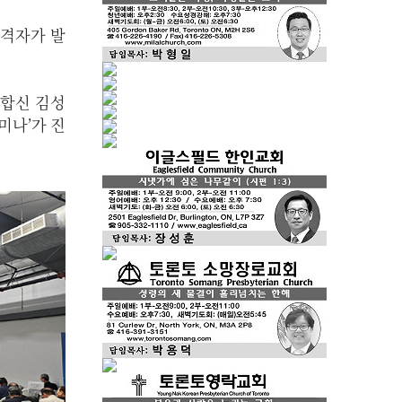
합격자가 발
 합신 김성
미나’가 진