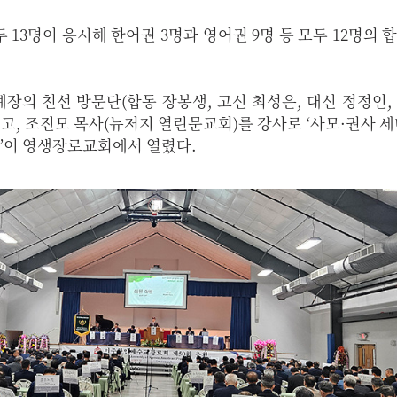
13명이 응시해 한어권 3명과 영어권 9명 등 모두 12명의 
예장의 친선 방문단(합동 장봉생, 고신 최성은, 대신 정정인,
고, 조진모 목사(뉴저지 열린문교회)를 강사로 ‘사모·권사 세
밤’이 영생장로교회에서 열렸다.