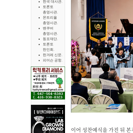
한국 대사관.
토론토
총영사관.
몬트리올
총영사관.
밴쿠버
총영사관.
동포재단.
토론토
한인회.
한겨레 신문.
피어슨 공항.
이어 성찬예식을 가진 뒤 본