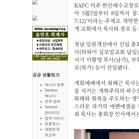
KAPC 미주 한인예수교장로
아 5월5일부터 8일까지 
7:12)’이라는 주제로 개막
개 교회에서 목사와 장로 등
첫날 임원개선에서 신임 총
사(하와이 실로암교회 담임)를
서기 이황영 목사(남가), 부
로(북가) 등이 선임됐다.
공공 생활링크
개회예배에서 최해근 목사는 
캐나다 정부.
을 지키는 개혁주의의 파수꾼
Service
캐나다.
화해와 회복을 주도하는 생
온주 정부.
스러운 과거의 에벤에셀을 
Service
최 목사는 총회장 인사에서는 
온타리오.
정착 서비스.
토론토시.
대한민국
외교부.