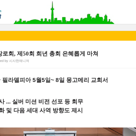
로회, 제50회 희년 총회 은혜롭게 마쳐
sted by 시사한매니져
국 필라델피아
5월5
일~
8일 몽고메리 교회서
 ... 실버
미션
비전
선포 등 회무
화 및 다음 세대 사역 방향도 제시