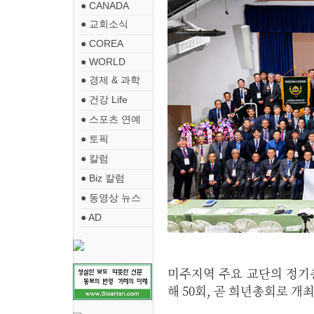
● CANADA
● 교회소식
● COREA
● WORLD
● 경제 & 과학
● 건강 Life
● 스포츠 연예
● 토픽
● 칼럼
● Biz 칼럼
● 동영상 뉴스
● AD
미주지역 주요 교단의 정기총
해 50회, 곧 희년총회로 개