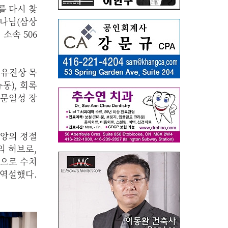
를 다시 찾
하나님(삼상
소속 506
 유진상 목
동), 회록
 문일성 장
신앙의 정절
의 허브로,
점으로 수치
역설했다.