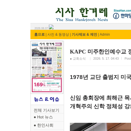
시사 한겨레 ⓘ한마당
2026.08.07
홈으로
|
사진 & 동영상
|
기사제보 & 제언
|
Admin
KAPC 미주한인예수교 장
● 교회소식
2026. 5. 17. 04:43
Po
1978
년 교단 출범지 미
신임
총회장에
최해근
목사
개혁주의 신학 정체성 강
전체 기사보기
● Hot 뉴스
● 한인사회