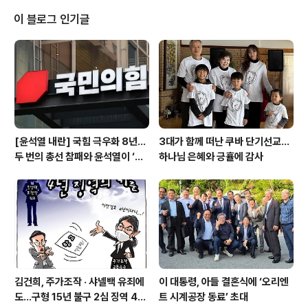
민평화대행진에 참가한 한 시민이 태극기를 휘날리며 달리
고 있다.(나무위키) 1987년 초여름, 한국 사회는 더 이상
이 블로그 인기글
뒤로 물러설 수 없는 경계에 서 있었다. 오랜 억압 속에서
누적된 긴장이 한계에 도달했고, 마침내 거리 위에서 폭발
했다. 두려움이 사라진 것은 아니었으나, 그보다 더 큰 것은
인간다운 삶을 향한 열망이었다. 이 흐름은 특정 집단의 행
동이 아니라 사회 전체의..
[윤석열 내란] 국힘 극우화 8년…
3대가 함께 떠난 쿠바 단기선교...
두 번의 총선 참패와 윤석열이 ‘폭
하나님 은혜와 긍휼에 감사
주 기폭제’
김건희, 주가조작 · 샤넬백 유죄에
이 대통령, 아들 결혼식에 ‘오리엔
도…구형 15년 불구 2심 징역 4년
트 시계공장 동료’ 초대