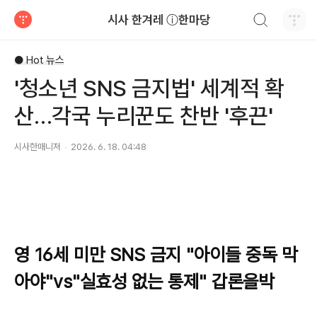
검색하기
시사 한겨레 ⓘ한마당
티스토리
● Hot 뉴스
'청소년 SNS 금지법' 세계적 확
산…각국 누리꾼도 찬반 '후끈'
시사한매니져
2026. 6. 18. 04:48
영 16세 미만 SNS 금지 "아이들 중독 막
아야"vs"실효성 없는 통제" 갑론을박