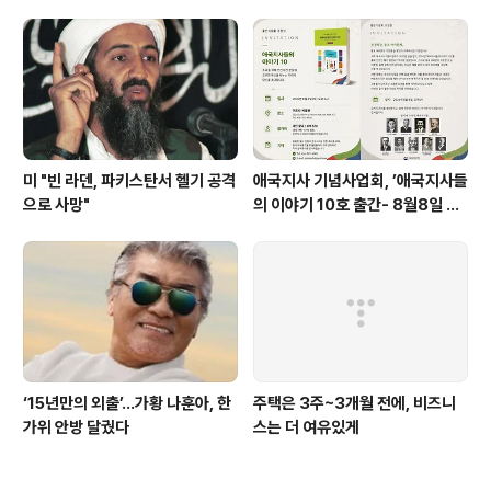
에 그쳐
미 "빈 라덴, 파키스탄서 헬기 공격
애국지사 기념사업회, ’애국지사들
으로 사망"
의 이야기 10호 출간- 8월8일 출
판기념회
‘15년만의 외출’…가황 나훈아, 한
주택은 3주~3개월 전에, 비즈니
가위 안방 달궜다
스는 더 여유있게