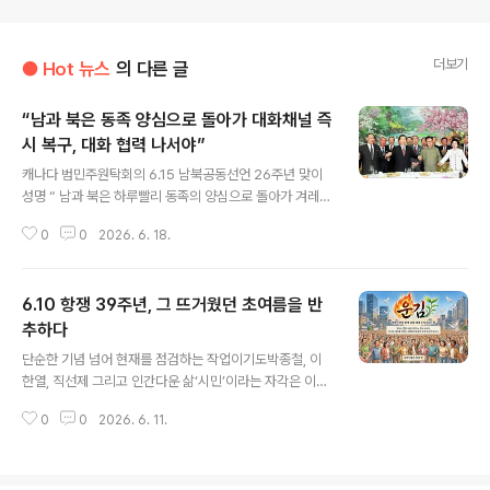
더보기
● Hot 뉴스
의 다른 글
“남과 북은 동족 양심으로 돌아가 대화채널 즉
시 복구, 대화 협력 나서야”
글 내용
캐나다 범민주원탁회의 6.15 남북공동선언 26주년 맞이
성명 “ 남과 북은 하루빨리 동족의 양심으로 돌아가 겨레의
간절한 염원을 헤아려 화해 화답해야 한다. 특히 북의 지도
0
0
2026. 6. 18.
자들에게 호소한다. 아무리 눈을 돌려도 피와 물을 속일 수
없는 현실은 진실이다. 대결과 적대의 피해는 동족과 동포
들 외에 누가 부담하는가. 분단을 즐기는 주변 강국들 외에
6.10 항쟁 39주년, 그 뜨거웠던 초여름을 반
누가 웃는가. 핵과 무력의 철벽이 아니라, 평화와 번영의 공
동체 보호막이 현명하지 않은가. 남의 민주정부와 국민들
추하다
글 내용
의 진정성을 받아들여 어서 속히 대화의 길에 나서라. ” 역
단순한 기념 넘어 현재를 점검하는 작업이기도박종철, 이
사적인 6.15 남북공동선언 26주년이다. 남과 북의 하나됨
한열, 직선제 그리고 인간다운 삶‘시민’이라는 자각은 이때
을 추구하고 선언했던 26년 전의 꿈과 비전은 그저 일장춘
구체적인 현실로 명동성당과 서울광장이 이끌어낸 6·29선
몽으로 묻혀야 하는가. 살얼음 걷듯 조심스레 가꿔온 남북
0
0
2026. 6. 11.
언변화의 출발점은 여전히 시민의 인식과 행동 참여의 폭
간의 공존과 ..
넓히며, 공론장 질을 높이는 과제기억이 행동으로 이어질
때 그 여름은 살아나 1987년 6월 26일 부산에서 열린 국