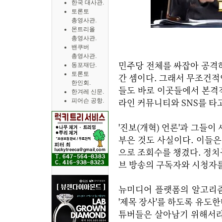
한국 대사관.
토론토
총영사관.
몬트리올
총영사관.
밴쿠버
총영사관.
민주당 전체를 싸잡아 공격
동포재단.
토론토
간 셈이다. 그래서 무조건적인
한인회.
들도 바로 이곳들에서 본격
한겨레 신문.
라인 커뮤니티와 SNS를 타
피어슨 공항.
'진보(개혁) 언론'과 그들
부은 것도 사실이다. 이들
으로 조회수를 챙겼다. 정치
브 방송의 구독자와 시청자
뉴미디어 플랫폼의 알고리즘
'제목 장사'를 하도록 유도
튜버들은 살아남기 위해서라