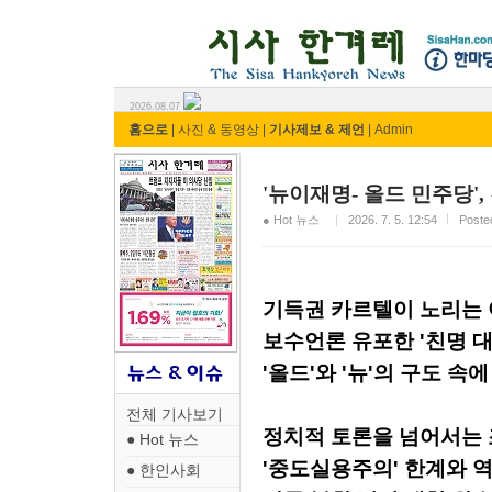
시사 한겨레 ⓘ한마당
2026.08.07
홈으로
|
사진 & 동영상
|
기사제보 & 제언
|
Admin
'뉴이재명- 올드 민주당'
● Hot 뉴스
2026. 7. 5. 12:54
Post
기득권 카르텔이 노리는
보수언론 유포한 '친명 대
'올드'와 '뉴'의 구도 속
전체 기사보기
정치적 토론을 넘어서는
● Hot 뉴스
'중도실용주의' 한계와 
● 한인사회