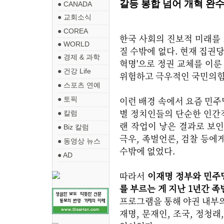
갈등 봉합 넘어 개혁 완
● CANADA
● 교회소식
● COREA
한국 사회의 진보적 미래를
● WORLD
질 수밖에 없다. 현재 집권
● 경제 & 과학
혁명'으로 정권 교체를 이룬
● 건강 Life
위험하고 극우적인 국민의힘
● 스포츠 연예
이런 배경 속에서 요즘 민주
● 토픽
별 정치인들의 단순한 인간
● 칼럼
랜 작업이 낳은 결과로 보인
● Biz 칼럼
극우, 족벌언론, 검찰 등에
● 동영상 뉴스
수밖에 없었다.
● AD
따라서
이재명 정부와 민주
를 부르는 게 지난 1년간 
프로그램을 통해 야권 내부의 
재명, 문재인, 조국, 정청래