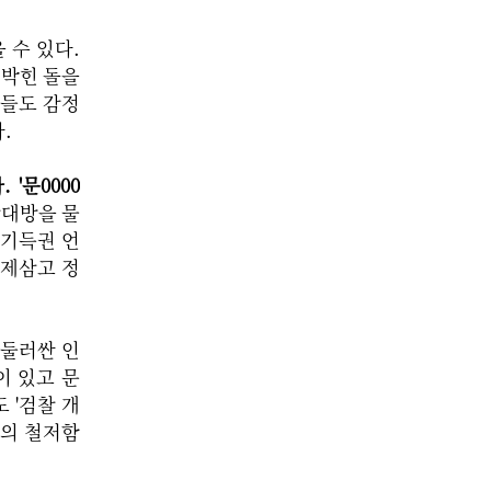
 수 있다.
 박힌 돌을
가들도 감정
.
'문0000
상대방을 물
 기득권 언
문제삼고 정
 둘러싼 인
이 있고 문
 '검찰 개
혁의 철저함