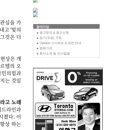
 관심을 가
참여마당
내고 '빛의
● 광고문의 & 광고신청
 그것은 더
● 정기(우송) 구독
● Opinion 기사제보 & 제언 안내
● 명예기자
● 회사소개 및 인사말씀
 현상은 개
카르텔의 오
 국민의힘과
어지는 것일
서라고 노래
헤드라인과
시켰다. 이
 항상 하는