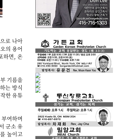
책으로 나아
혐오의 용어
포하면, 온
일부 기름을
산하는 방식
시작한 유튜
 부여하며
서 군소 유
를 높이고