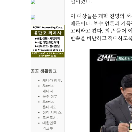
일이었다.
이 대상들은 개혁 진영의 서
때문이다. 보수 언론과 기
고리라고 봤다. 최근 들어 
한쪽을 비난하고 적대하도록
공공 생활링크
캐나다 정부.
Service
캐나다.
온주 정부.
Service
온타리오.
정착 서비스.
토론토시.
대한민국
외교부.