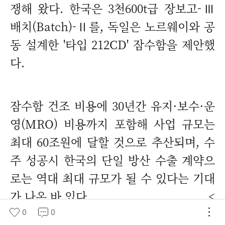
쟁해 왔다. 한국은 3천600t급 장보고-Ⅲ
배치(Batch)-Ⅱ를, 독일은 노르웨이와 공
동 설계한 '타입 212CD' 잠수함을 제안했
다.
잠수함 건조 비용에 30년간 유지·보수·운
영(MRO) 비용까지 포함해 사업 규모는
최대 60조원에 달할 것으로 추산되며, 수
주 성공시 한국의 단일 방산 수출 계약으
로는 역대 최대 규모가 될 수 있다는 기대
가 나온 바 있다.
<
김효정 기자 >
0
0