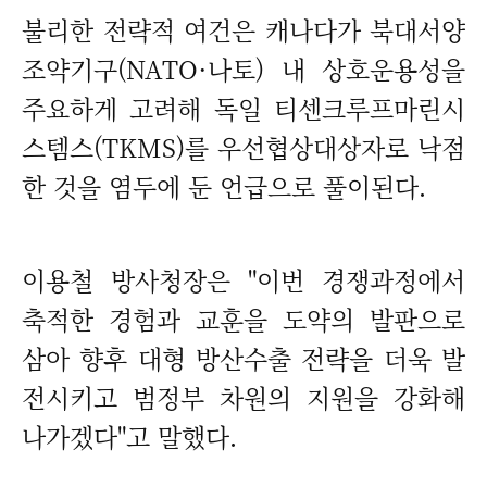
불리한 전략적 여건은 캐나다가 북대서양
조약기구(NATO·나토) 내 상호운용성을
주요하게 고려해 독일 티센크루프마린시
스템스(TKMS)를 우선협상대상자로 낙점
한 것을 염두에 둔 언급으로 풀이된다.
이용철 방사청장은 "이번 경쟁과정에서
축적한 경험과 교훈을 도약의 발판으로
삼아 향후 대형 방산수출 전략을 더욱 발
전시키고 범정부 차원의 지원을 강화해
나가겠다"고 말했다.