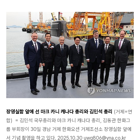
장영실함 앞에 선 마크 카니 캐나다 총리와 김민석 총리
(거제=연
합) = 김민석 국무총리와 마크 카니 캐나다 총리, 김동관 한화그
룹 부회장이 30일 경남 거제 한화오션 거제조선소 장영실함 앞에
서 기념 촬영을 하고 있다. 2025.10.30 uwg806@yna.co.kr