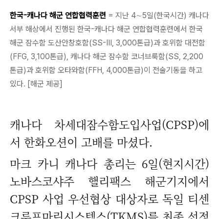
한국-캐나다 해군 연합협력훈련
= 지난 4∼5일(한국시간) 캐나다
서부 해상에서 진행된 한국-캐나다 해군 연합협력훈련에서 한국
해군 잠수함 도산안창호함(SS-Ⅲ, 3,000톤급)과 호위함 대전함
(FFG, 3,100톤급), 캐나다 해군 잠수함 코너브룩함(SS, 2,200
톤급)과 호위함 오타와함(FFH, 4,000톤급)이 전술기동을 하고
있다. [해군 제공]
캐나다 차세대잠수함도입사업(CPSP)에
서 한화오션이 고배를 마셨다.
마크 카니 캐나다 총리는 6일(현지시간)
노바스코샤주 핼리팩스 해군기지에서
CPSP 사업 우선협상 대상자로 독일 티센
크루프마린시스템스(TKMS)를 최종 선정