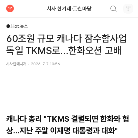
검색하기
시사 한겨레 ⓘ한마당
티스토리
● Hot 뉴스
60조원 규모 캐나다 잠수함사업
독일 TKMS로…한화오션 고배
시사한매니져
2026. 7. 7. 10:56
캐나다 총리 "TKMS 결렬되면 한화와 협
상…지난 주말 이재명 대통령과 대화"