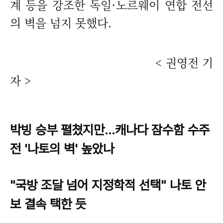
계 등을 강조한 독일·노르웨이 연합 전선
의 벽을 넘지 못했다.
<
권영전 기
자 >
박빙 승부 펼쳤지만…캐나다 잠수함 수주
전 '나토의 벽' 높았나
"국방 조달 넘어 지정학적 선택" 나토 안
보 결속 택한 듯