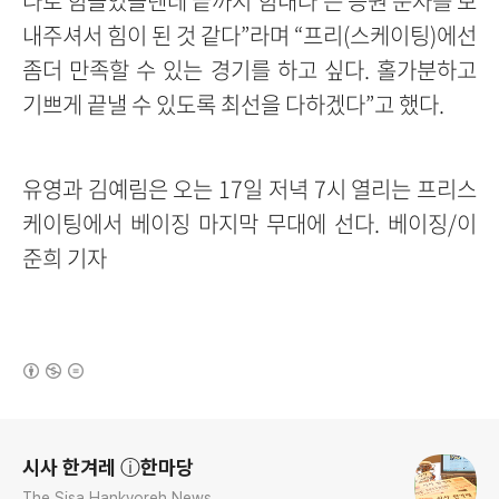
나로 힘들었을텐데 끝까지 힘내라’는 응원 문자를 보
내주셔서 힘이 된 것 같다”라며 “프리(스케이팅)에선
좀더 만족할 수 있는 경기를 하고 싶다. 홀가분하고
기쁘게 끝낼 수 있도록 최선을 다하겠다”고 했다.
유영과 김예림은 오는 17일 저녁 7시 열리는 프리스
케이팅에서 베이징 마지막 무대에 선다. 베이징/
이
준희 기자
(새창열림)
로그 정보
시사 한겨레 ⓘ한마당
The Sisa Hankyoreh News