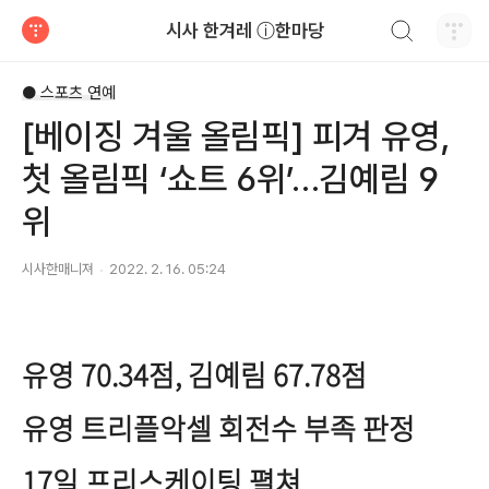
검색하기
시사 한겨레 ⓘ한마당
티스토리
● 스포츠 연예
[베이징 겨울 올림픽] 피겨 유영,
첫 올림픽 ‘쇼트 6위’…김예림 9
위
시사한매니져
2022. 2. 16. 05:24
유영 70.34점, 김예림 67.78점
유영 트리플악셀 회전수 부족 판정
17일 프리스케이팅 펼쳐