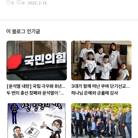
6)과 14일 오전 미국전(6-8)을 잇달아 내주며 2승3패로
0
0
2022. 2. 13.
케이팅 남자 500m 경기에서 역주하고 있다. 베이징/연합
수세였다. 준결승 진출에는 최소 5승 이상이 필요해, 남은
뉴스 차민규(29·의정부시청)가 2회 연속 올림픽 은메달 역
경기 가운데..
주를 펼쳤다. 차민규는 12일 중국 베이징 국립 스피드스케
이팅 경기장에서 열린 2022 베이징겨울올림픽 스피드스
케이팅 남자 500m 경기 10조에서 마래크 카니아(폴란드)
이 블로그 인기글
와 함께 뛰었고, 34초39로 들어와 2위를 차지했다. 평창
올림픽에서 은메달(34초42)을 따냈던 차민규는 두 대회
연속 2위 입상의 값진 성과를 냈다. 이날 1위는 올림픽 기
록을 세운 중국의 가오팅위(34초32), 3위는 일본의 모리
시게 와타루(34초49..
[윤석열 내란] 국힘 극우화 8년…
3대가 함께 떠난 쿠바 단기선교...
두 번의 총선 참패와 윤석열이 ‘폭
하나님 은혜와 긍휼에 감사
주 기폭제’