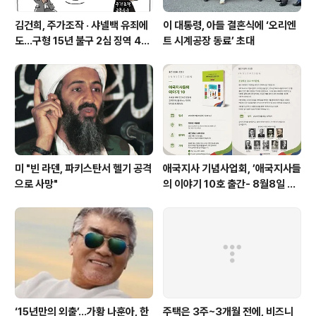
김건희, 주가조작 · 샤넬백 유죄에
이 대통령, 아들 결혼식에 ‘오리엔
도…구형 15년 불구 2심 징역 4년
트 시계공장 동료’ 초대
에 그쳐
미 "빈 라덴, 파키스탄서 헬기 공격
애국지사 기념사업회, ’애국지사들
으로 사망"
의 이야기 10호 출간- 8월8일 출
판기념회
‘15년만의 외출’…가황 나훈아, 한
주택은 3주~3개월 전에, 비즈니