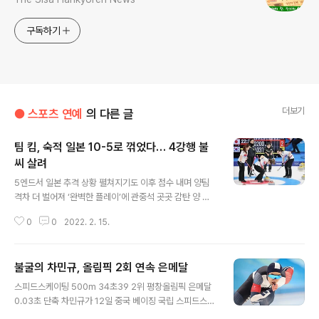
구독하기
더보기
● 스포츠 연예
의 다른 글
팀 킴, 숙적 일본 10-5로 꺾었다… 4강행 불
씨 살려
글 내용
5엔드서 일본 추격 상황 펼쳐지기도 이후 점수 내며 양팀
격차 더 벌어져 ‘완벽한 플레이’에 관중석 곳곳 감탄 양 팀
주장인 한국 김은정과 일본 후지사와 사쓰키가 14일 중국
0
0
2022. 2. 15.
베이징 국립 아쿠아틱센터에서 열린 2022 베이징겨울올
림픽 컬링 여자 단체전에서 경기에 임하고 있다. 베이징/연
합뉴스 역시 마늘이 양파보다 매웠다. 한국 컬링 여자대표
불굴의 차민규, 올림픽 2회 연속 은메달
팀 ‘팀 킴’이 14일 중국 베이징 국립 아쿠아틱센터에서 열
글 내용
린 2022 베이징겨울올림픽 컬링 여자 단체전서 맞수 일본
스피드스케이팅 500m 34초39 2위 평창올림픽 은메달
을 10-5로 꺾었다. 3승3패를 기록한 팀 킴은 4강을 향한
0.03초 단축 차민규가 12일 중국 베이징 국립 스피드스케
희망을 이어간다. 귀중한 승리다. 한국은 13일 중국전(5-
이팅 경기장에서 열린 2022 베이징겨울올림픽 스피드스