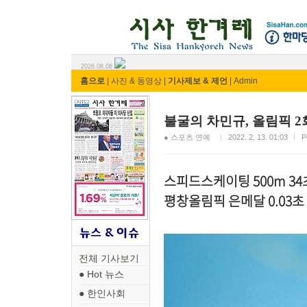
시사 한겨레 ⓘ한마당
2026.08.08
홈으로
|
사진 & 동영상
|
기사제보 & 제언
|
Admin
불굴의 차민규, 올림픽 2
● 스포츠 연예
2022. 2. 13. 01:03
P
스피드스케이팅 500m 34초
평창올림픽 은메달 0.03초
전체 기사보기
● Hot 뉴스
● 한인사회