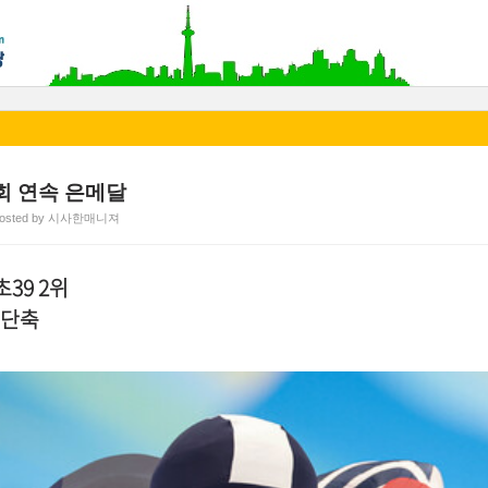
회 연속 은메달
osted by 시사한매니져
39 2위
 단축