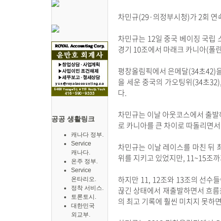
차민규(29·의정부시청)가 2회 연
차민규는 12일 중국 베이징 국립
경기 10조에서 마래크 카니아(폴란
평창올림픽에서 은메달(34초42)을
을 세운 중국의 가오팅위(34초32)
다.
차민규는 이날 아웃코스에서 출발해 
공공 생활링크
로 카니아를 큰 차이로 따돌리면서
캐나다 정부.
Service
차민규는 이날 레이스를 마친 뒤 
캐나다.
위를 지키고 있었지만, 11~15조
온주 정부.
Service
하지만 11, 12조와 13조의 선
온타리오.
정착 서비스.
끊긴 상태에서 재출발하면서 흐름을 
토론토시.
의 최고 기록에 훨씬 미치지 못하
대한민국
외교부.