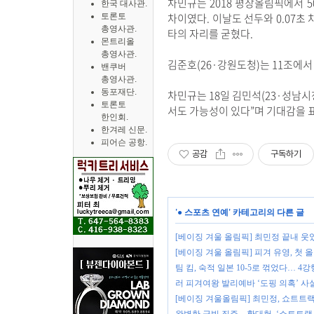
차민규는 2018 평창올림픽에서 5
한국 대사관.
차이였다. 이날도 선두와 0.07초
토론토
총영사관.
타의 자리를 굳혔다.
몬트리올
총영사관.
김준호(26·강원도청)는 11조에서
밴쿠버
총영사관.
동포재단.
차민규는 18일 김민석(23·성남시
토론토
서도 가능성이 있다”며 기대감을 
한인회.
한겨레 신문.
피어슨 공항.
공감
구독하기
'
● 스포츠 연예
' 카테고리의 다른 글
[베이징 겨울 올림픽] 최민정 끝내 웃었다
[베이징 겨울 올림픽] 피겨 유영, 첫 
팀 킴, 숙적 일본 10-5로 꺾었다… 4
러 피겨여왕 발리예바 ‘도핑 의혹’ 사
[베이징 겨울올림픽] 최민정, 쇼트트랙 