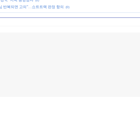
 강국’ 저력 증명했다
(0)
오심 반복되면 고의”…쇼트트랙 판정 항의
(0)