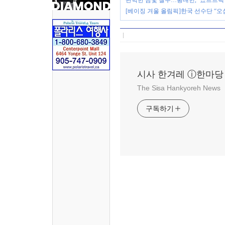
완벽한 금빛 질주…황대헌, ‘쇼트트랙
[베이징 겨울 올림픽]한국 선수단 “
시사 한겨레 ⓘ한마당
The Sisa Hankyoreh News
구독하기