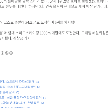
00m 은메달로 깜짝 스타가 됐다. 당시 1위였던 호바르 로렌첸(노르웨이)과
 차로 선두를 내줬다. 하지만 2회 연속 올림픽 은메달로 세계 빙상 단거리에
 인코스로 출발해 34초54로 도착하며 6위를 차지했다.
청)과 함께 스피드스케이팅 1000m 메달에도 도전한다. 모태범 해설위원은 
표시했다.
김창금 기자
...쇼트트랙 1500m 2연패
(0)
올림픽 ‘쇼트 6위’…김예림 9위
(0)
강행 불씨 살려
(0)
실로…싱글 출전 CAS 결정에 달려
(0)
1000m 은메달...값진 은빛 질주
(0)