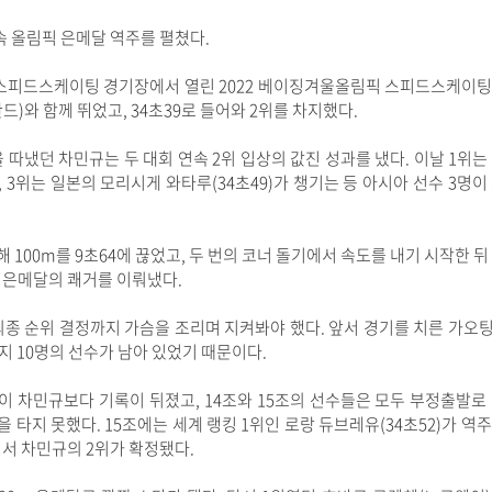
속 올림픽 은메달 역주를 펼쳤다.
 스피드스케이팅 경기장에서 열린 2022 베이징겨울올림픽 스피드스케이팅 
드)와 함께 뛰었고, 34초39로 들어와 2위를 차지했다.
 따냈던 차민규는 두 대회 연속 2위 입상의 값진 성과를 냈다. 이날 1위는
, 3위는 일본의 모리시게 와타루(34초49)가 챙기는 등 아시아 선수 3명이
100m를 9초64에 끊었고, 두 번의 코너 돌기에서 속도를 내기 시작한 뒤
 은메달의 쾌거를 이뤄냈다.
최종 순위 결정까지 가슴을 조리며 지켜봐야 했다. 앞서 경기를 치른 가오팅
까지 10명의 선수가 남아 있었기 때문이다.
수들이 차민규보다 기록이 뒤졌고, 14조와 15조의 선수들은 모두 부정출발로
타지 못했다. 15조에는 세계 랭킹 1위인 로랑 듀브레유(34초52)가 역
면서 차민규의 2위가 확정됐다.