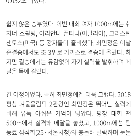
0.052초 뒤졌다.
쉽지 않은 승부였다. 이번 대회 여자 1000m에는 쉬
자너 스휠팅, 아리안나 폰타나(이탈리아), 크리스틴
샌토스(미국) 등 강자들이 즐비했다. 최민정은 이날
준결승에서도 조 3위로 가까스로 결승에 올랐다. 하
지만 결승에서는 유감없이 자기 실력을 발휘하며 메
달을 목에 걸었다.
긴 여정이었다. 특히 최민정에겐 더욱 그랬다. 2018
평창 겨울올림픽 2관왕인 최민정은 뛰어난 실력에
비해 유독 아쉬운 기억이 많았다. 평창 대회 땐
500m에서 실격해 메달을 놓쳤고, 1000m에선 팀
동료 심석희(25·서울시청)와 충돌해 탈락하며 눈물