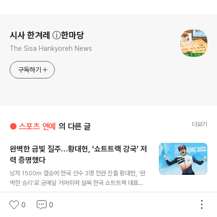
로그 정보
시사 한겨레 ⓘ한마당
The Sisa Hankyoreh News
구독하기
더보기
● 스포츠 연예
의 다른 글
완벽한 금빛 질주…황대헌, ‘쇼트트랙 강국’ 저
력 증명했다
글 내용
남자 1500m 결승에 한국 선수 3명 전원 진출 황대헌, ‘완
벽한 승리’로 금메달 거머쥐며 설욕 한국 쇼트트랙 대표팀
황대헌이 9일 오후 중국 베이징 서우두체육관에서 열린 2
0
0
2022. 2. 10.
022 베이징겨울올림픽 쇼트트랙 남자 1500m 결승에서
0
0
금메달을 획득한 후 태극기를 흔들고 있다. 베이징/연합뉴