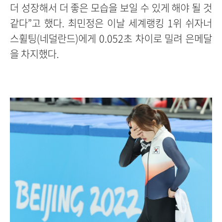
더 성장해서 더 좋은 모습을 보일 수 있게 해야 될 것
같다”고 했다. 최민정은 이날 세계랭킹 1위 쉬자너
스휠팅(네덜란드)에게 0.052초 차이로 밀려 은메달
을 차지했다.