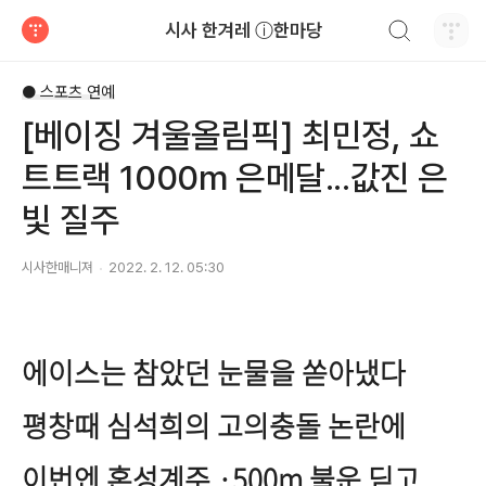
검색하기
시사 한겨레 ⓘ한마당
티스토리
● 스포츠 연예
[베이징 겨울올림픽] 최민정, 쇼
트트랙 1000m 은메달...값진 은
빛 질주
시사한매니져
2022. 2. 12. 05:30
에이스는 참았던 눈물을 쏟아냈다
평창때 심석희의 고의충돌 논란에
이번엔 혼성계주 ·500m 불운 딛고