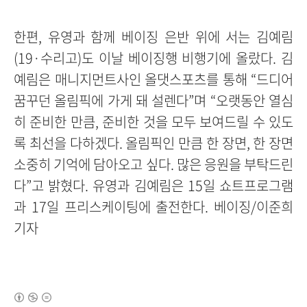
한편, 유영과 함께 베이징 은반 위에 서는 김예림
(19·수리고)도 이날 베이징행 비행기에 올랐다. 김
예림은 매니지먼트사인 올댓스포츠를 통해 “드디어
꿈꾸던 올림픽에 가게 돼 설렌다”며 “오랫동안 열심
히 준비한 만큼, 준비한 것을 모두 보여드릴 수 있도
록 최선을 다하겠다. 올림픽인 만큼 한 장면, 한 장면
소중히 기억에 담아오고 싶다. 많은 응원을 부탁드린
다”고 밝혔다. 유영과 김예림은 15일 쇼트프로그램
과 17일 프리스케이팅에 출전한다. 베이징/이준희
기자
(새창열림)