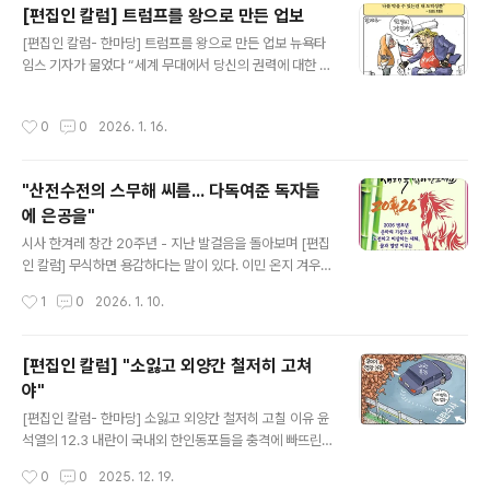
[편집인 칼럼] 트럼프를 왕으로 만든 업보
정권 규탄대열에 나섰다. 부패 무능한 지도자를 끌어내리
글 내용
는 촛불광장에도 많은 동포들이 합류해 궐기했다. 아시아
[편집인 칼럼- 한마당] 트럼프를 왕으로 만든 업보 뉴욕타
는 물론 세계 각지 민주투쟁 현장에서 ‘임을 위한 행진곡’이
임스 기자가 물었다 “세계 무대에서 당신의 권력에 대한 견
주제가로 불린다. 트럼프의 이민정책과 폭주에 항의하는
제 수단이 보입니까” 그런데 놀라운 대답이 돌아왔다. “하
미국시민들도 한국의 응원봉 평화시위를 흉내낸다는 뉴스
나 있다. 나 자신의 도덕성, 나의 마음만이 나를 막을 수 있
작성시간
0
0
2026. 1. 16.
를 듣는다. 그렇게 우리 한인들의 애국 애..
는 유일한 것이다. 그건 매우 좋다. 나에겐 국제법이 필요
없다.” 남의 나라 대통령을 멋대로 납치해다 법정에 세우고
그 나라도 직접 운영하겠다고 호언장담한 민주주의의 나라
"산전수전의 스무해 씨름... 다독여준 독자들
대통령, 바로 도날드 트럼프가 한 말이다. 지구상에서 자신
에 은공을"
의 권력을 견제할 수 있는 것은 자신 밖에 없고, 국제법 같
글 내용
은 것도 필요없는 초법적 존재라는 엄청난 자만이다. 놀랍
시사 한겨레 창간 20주년 - 지난 발걸음을 돌아보며 [편집
고 충격적인 말이 아닐 수 없다. 21세기 대명천지에 헌법과
인 칼럼] 무식하면 용감하다는 말이 있다. 이민 온지 겨우 1
법치의 나라 미국에서 자신이 ‘절대 군주’라고 믿는 오만방
년여 만에 덜컥 신문 발행을 시작했으니, 돌아보면 정말 ‘용
작성시간
1
0
2026. 1. 10.
자를 ..
감 무쌍’했다는 생각이 든다. 평생 기자생활을 해왔다는 것
외에는, 이민사회의 현실을 제대로 알지도 못하고 무모하
게 덤벼들었으니 논바닥에서 헤엄치겠다고 뛰어든 것과 뭐
[편집인 칼럼] "소잃고 외양간 철저히 고쳐
가 달랐던가. 앞서 최악의 경우는 피해 볼 심산으로 기존의
야"
신문사를 넘겨받아 운영해 보자고 시도한 일은 있었다. 하
글 내용
지만 잠시 ‘밀당’을 할 때 그쪽이 제공한 자료로 경영상황을
[편집인 칼럼- 한마당] 소잃고 외양간 철저히 고칠 이유 윤
스치듯 곁눈질 했던 기억이 전부인지라, 눈곱 만큼이나마
석열의 12.3 내란이 국내외 한인동포들을 충격에 빠뜨린
참고가 되었을지. 수업료 낸 셈 치자며 변호사비를 ‘날리
지 1년을 넘겨서 비로소 내란특검의 수사결과가 발표됐다.
작성시간
0
0
2025. 12. 19.
고’는 한국을 다녀오며 결심이 섰었다. 갑자기 하늘나라로
윤석열을 비롯한 친위쿠데타 주모자 등 27명을 재판에 넘