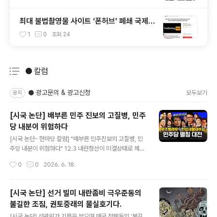
최대 불법촬영물 사이트 ‘폰허브’ 폐쇄 국제청
원에 동참 열풍
1
0
조회
24
● 칼럼
분류 전체보기
주요 글 목록
● 광고문의 & 광고신청
모두보기
공지
[시국 논단] 배부른 민주 진보의 고질병, 민주
당 내분이 위험하다
글 내용
[시국 논단- 한마당 칼럼] "배부른 민주진보의 고질병, 민
주당 내분이 위험하다" 12.3 내란청산이 미결상태로 체한
가슴처럼 답답한 가운데 6.3 선거를 전후한 민주당내 자중
작성시간
0
0
2026. 6. 18.
지란이 선거 후, 그리고 당권 전초전이 격화하면서 위험한
양상으로 치닫고 있다. 민주정당이 비판도 잡음도 없이 고
요하고 일사불란하길 기대하는 건 아니다. 당권잡기 권력
[시국 논단] 선거 빌미 내란좀비 극우준동의
투쟁도 당연히 열풍에 휩싸일 수 있다. 그러나 정책과 민생,
불길한 조짐, 권토중래의 물실호기다.
개혁 논쟁이 아닌 감정과 모욕의 막가파식 쟁투라면 문제
글 내용
가 심각하다. 더구나 외부를 향한 것이 아닌 내부, 집안 식
[시국 논단] 선관위가 기름을 부으며 매국 적폐들의 ‘불길