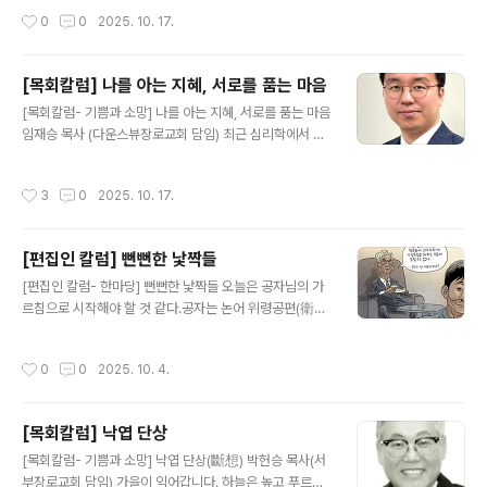
책과 트럼프의 좌충우돌 논란은..
주의와 일당 독재에 광기로 치달았던 100년 전 이탈리아
작성시간
0
0
2025. 10. 17.
와 독일의 몰락한 극우 사조가 좀비처럼 꿈틀댄다. 트럼프
등장 이후 미국이 극히 불안하다. ICE의 야만적인 버지니
아 300여명 체포사태에서 충격을 받은 한인동포들은 물론
[목회칼럼] 나를 아는 지혜, 서로를 품는 마음
미국의 이민사회는 합법·불법을 막론하고 잠 못이루는 날
글 내용
들을 보낸다. ‘트럼프 파시즘’이라 지칭될 정도로 보수주의
[목회칼럼- 기쁨과 소망] 나를 아는 지혜, 서로를 품는 마음
와는 영 딴판인 극단과 극우화의 길을 급속히 내닫고 있기
임재승 목사 (다운스뷰장로교회 담임) 최근 심리학에서 자
때문이다. 트럼프 대통령의 ‘Make America Great Ag
주 언급되는 ‘메타인지(Metacognition)’라는 개념이 있
ain’, 이른바 MAGA라는 구호 뒤에는 실질적으로 백인의
습니다. ‘내가 무엇을 알고 무엇을 모르는지’를 아는 능력입
작성시간
3
0
2025. 10. 17.
우월성 회복을 추구..
니다. 자신이 아는 것의 경계와 한계를 명확히 파악하는 것
이지요. 언제부터인가 우리 사회는 모두가 모든 분야의 전
문가가 된 듯한 모습을 보입니다. 손안의 작은 화면을 통해
[편집인 칼럼] 뻔뻔한 낯짝들
얻은 단편적인 정보만을 가지고, 우리는 건강 전문가가 되
글 내용
고, 정치 평론가가 되며, 경제학자가 되기도 합니다. 물론,
[편집인 칼럼- 한마당] 뻔뻔한 낯짝들 오늘은 공자님의 가
시민들의 자유로운 의견 개진이 사회를 더욱 성숙하게 만
르침으로 시작해야 할 것 같다.공자는 논어 위령공편(衛靈
들기도 합니다. 하지만 문제는 태도입니다. ..
公篇) 29장에서 2500년이 지난 오늘도 모두가 새겨들을
경구를 남겼다. 위나라의 28번째 군주였던 위령공을 공자
작성시간
0
0
2025. 10. 4.
는 무도한 혼군, 즉 도리를 모르는 어리석은 군주였다고 보
았다. 실제로 위령공의 아들이 왕후인 어머니를 죽이려다
실패해 다른 나라로 도주하는 일도 있었다니, ‘수신제가 치
[목회칼럼] 낙엽 단상
국평천하’(修身齊家 治國平天下)와는 거리가 멀었던 인
글 내용
물인 것 같다. 공자는 논어 위령공 편에서 41장에 달하는
[목회칼럼- 기쁨과 소망] 낙엽 단상(斷想) 박헌승 목사(서
문답 가운데 29번째 장에서 “과이불개 시위과의(過而不
부장로교회 담임) 가을이 익어갑니다. 하늘은 높고 푸르고,