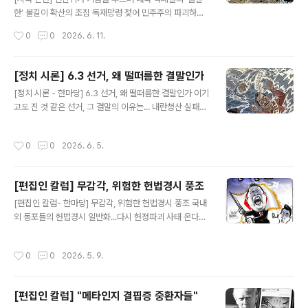
구끼리 반대세력을 죽여 매장해야 할 적군처럼 언동의 총
한’ 불길이 확산의 조짐 독재망령 젖어 민주주의 파괴하고
검을 마구 휘두르는 것은, 금도를 넘어선 파시스트적 행태
자주평화 훼방의 노림수 암적존재 민주진보 내홍과 분열에
작성시간
0
0
2026. 6. 11.
에 다름 아니다. 결국은 제 발등 찍는 짓이고 모두가 깊은
빠져 자중지란의 내부총질에 정신 팔 때 인지무뎌진 칼 갈
내상을 입을 게 뻔한..
아 발본쇄신 사회대개혁 명운 걸어야, 전망도 시간도 없다
민주주의의 축제인 선거판을 반민주, 반헌법 세력의 부활
[정치 시론] 6.3 선거, 왜 떨떠름한 결말인가
축제로 만든 6.3 선거 오염의 ‘원흉’들 가운데 중앙선거관
글 내용
[정치 시론 - 한마당] 6.3 선거, 왜 떨떠름한 결말인가 이기
리위원회가 전면 과녁으로 등극했다. 축제를 원만하게 운
고도 진 것 같은 선거, 그 결말의 이유는... 내란청산 실패와,
영해 깔끔히 마무리해야 할 본분을 망각하고 되레 재를 뿌
소위 '보수'를 얕본 자만과 무대책진영내 분란-이전투구,
려 민주주의를 위협한 때문이다. 사상 유례없는 투표지 부
무뇌 언론의 나팔수 역할 탓 6.3 선거는 민주 진보세력이
족 사태는 헌법기관인 선관위가 국민 참정권을 침해하여
작성시간
0
0
2026. 6. 5.
이기고도 웃지 못하고 있다. 뼈아프다. 서울 탈환은 물거품
반헌법적 행위를 한 것이니, 탄핵에 준하는 징벌은 불가피
이 됐고, 윤 어게인을 외친 내란적폐들이 줄줄이 소생했다.
하다. 의도적인 선거 망치기 공작은 ..
뿌리깊고 사악한 수구보수를 얕보며 자만에 빠진 고질병
[편집인 칼럼] 무감각, 위험한 헌법경시 풍조
재발의 업보다.선거 막바지부터 조짐이 보였지만, 더욱 기
글 내용
고만장 설쳐댈 적폐무리의 난동과 난잡을 어떻게 지켜볼
[편집인 칼럼- 한마당] 무감각, 위험한 헌법경시 풍조 국내
것인가, 앞으로가 참으로 심란, 착잡, 걱정이다. 민주 진보
외 동포들의 헌법경시 일반화...다시 헌정파괴 사태 온다면
진영의 이번 선거가 이기고도 진 빛바랜 승리가 된 이유는,
누굴 탓하나 헌법은 나라의 정체성과 국정방향을 규정한
저마다 제각각 지적하겠지만 나는 요약해서 크게 4가지
법적 토대라고 할 수 있다. 국가의 통치구조와 운영 원칙을
작성시간
0
0
2026. 5. 9.
를..
규율하고, 국민의 기본적 권리와 의무를 명시한 최상위 법
으로, 모든 법률의 기초가 되는 ‘법 중의 법’이다. 그 위상에
있어 국민정신과 국가의 혼맥(魂脈)이 담긴 가치규범이라
[편집인 칼럼] "메타인지 결핍증 중환자들"
고도 할 수 있다. 헌법을 위배하면 반헌법이 된다. 삼권분립
글 내용