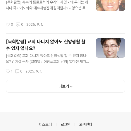
였다. 그런데 이상한 일이, 다른 곳도 아닌 김대중의 모국..
[목회칼럼] 축복의 통로로서의 우리의 사명 - 왜 우리는 캐
나다 국가기도회와 예수대행진에 감격할까? - 양요셉 목사
(기쁨이충만한교회 담임, 예수대행진한인교회책임자) 20
25년 8월30일 오후 3시에 소망교회에서 제12주년 캐나
작성시간
0
0
2025. 9. 1.
다국가기도회가 (5시에 식사), 9월6일(토) 정오에 Quee
ns Park(온주의사당 앞 광장)과 도심에서 예수대행진 (Je
sus in the City Parade)이 열린다. 예수 대행진은 26년
[목회칼럼] 교회 다니지 않아도 신앙생활 할
전 솔로몬 목사가 창시한 이래 매년 9월 초 토요일에 열린
수 있지 않나요?
다. 이 도시의 모든 교회들이 인종과 교파를 초월하여 성회
글 내용
를 갖고 경찰의 도로경로 엄호를 받으며, 각 나라별 또는 교
[목회칼럼] 교회 다니지 않아도 신앙생활 할 수 있지 않나
회들이 각각 트레일러에 악기와 찬양팀이 올라서서 찬양을
요? 김치길 목사 (빌라델비아장로교회 담임) 얼마전 새가
인도하며 수많..
족 공부를 하던 중, 질문을 하나 받았습니다. “신앙생활을
작성시간
1
0
2025. 9. 1.
위해서는 꼭 교회를 다녀야 합니까?” “예수님만 믿는다면
교회를 다니지 않아도 괜찮은 것 아닙니까?” 이에 대한 답
을 하기 전에 교회에 이해가 먼저 선행되어야 합니다. 교회
더보기
에 대한 이해는 어떻게 교회 생활을 할 것인가에 대한 정의
가 됩니다. 바른 신앙생활과 교회생활을 위해서는 우리는
먼저 성경이 말하는 교회에 대해 이해해야 합니다. 교회가
무엇인지 잘 모르면 교회를 자기의 관점에서 해석하게 됩
니다. 그렇기 때문에 많은 사람들이 신앙생활과 교회생활
에..
의안내
티스토리
로그인
고객센터