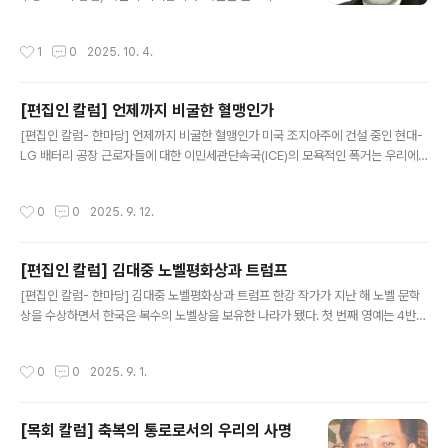
改 是謂過矣)니라”고 했다. 풀이하면 "허물이 있는데도
숲은 붉고 노란빛으로 물들어 갑니다. 화려한 색채 사이로
고치지 않는 것, 그것이 바로 허물이다." 라는 준엄한 꾸짖
나뭇잎이 하나둘 떨어집니다. 흙빛에 황적색을 띤 낙엽을
작성시간
1
0
2025. 10. 4.
음이다. 공자는 논어 학이..
보니 가을이 짙어가고 있음을 새삼 느끼게 됩니다. 가을비
에 젖은 낙엽, 세찬 바람에 이리저리 뒹구는 낙엽, 길 한 모
퉁이에 모여 속삭이는 낙엽, 발에 짓밟혀 아파하는 낙엽….
[편집인 칼럼] 언제까지 비굴한 혈맹인가
나도 모르게 감정이입이 되어 동병상련의 마음을 가지게
글 내용
됩니다. 떨어지는 낙엽을 한참이나 바라다보면, 내 마음에
[편집인 칼럼- 한마당] 언제까지 비굴한 혈맹인가 미국 조지아주에 건설 중인 현대-
도 한잎 두잎 떨어지는 낙엽을 보게 봅니다. 그렇게 푸르고
LG 배터리 공장 근로자들에 대한 이민세관단속국(ICE)의 모욕적인 폭거는 우리에
당당했던 나뭇잎도 떨어지니 “나도 저렇게 되겠구나”..
게 큰 충격을 주었다. 민간인을 무차별 포박한 대테러 작전 혹은 전쟁같은 상황이었
다니. 미국 내에 살면서 그렇잖아도 과도한 단속에 불안해 하던 우리 동포들은 얼마
작성시간
0
0
2025. 9. 12.
나 큰 수치와 공포감을 느꼈을까. 일제 치하 강제동원으로 극심한 고초를 겪은 민족
적 상처 이후로, 한국인이 해외에서, 더구나 최고의 동맹국에서 4백명 가까이 굴욕적
으로 강제 연행돼 포로처럼 감금시설에 내동댕이쳐진 일이 있었나 싶다. 엄청난 중범
[편집인 칼럼] 김대중 노벨평화상과 트럼프
죄자들도 아닐진대, 아무런 예고도 없이 들이닥쳐 쇠고랑을 채우고 휴대폰도, 접견도
글 내용
금지되고 비위생적 시설로 소문난 외딴 감방에 쳐넣은 비인..
[편집인 칼럼- 한마당] 김대중 노벨평화상과 트럼프 한강 작가가 지난 해 노벨 문학
상을 수상하면서 한국은 복수의 노벨상을 보유한 나라가 됐다. 첫 번째 영예는 4반세
기 전인 2000년에 평화상을 받은 김대중 대통령이다. 노벨상과는 거리가 멀었던 한
국에 노벨평화상의 영광을 안겨준 김대중 대통령은 목숨까지 노린 독재정권과 평생
작성시간
0
0
2025. 9. 1.
을 싸워 온 정치인이다. ‘인동초’라는 별칭을 얻은 것처럼 5차례나 감옥살이에 내몰
린 핍박에도 굴하지 않고 파란만장의 정치행로를 걸으며 민주주의와 인권, 평화를 위
해 진력한 백절불굴의 인물이다. 넬슨 만델라에 버금가는 인권정치인으로 국제사회
[목회 칼럼] 축복의 통로로서의 우리의 사명
에도 널리 알려졌으니, 노벨상 반열에 오른 것을 이상하게 여길 이유는 전혀 없어 보
글 내용