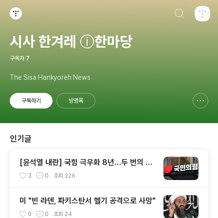
검색하기
티스토리
시사 한겨레 ⓘ한마당
구독자
7
The Sisa Hankyoreh News
구독하기
방명록
신고하기 레이어
열기
인기글
[윤석열 내란] 국힘 극우화 8년…두 번의 총
선 참패와 윤석열이 ‘폭주 기폭제’
3
0
조회
226
미 "빈 라덴, 파키스탄서 헬기 공격으로 사망"
0
0
조회
24