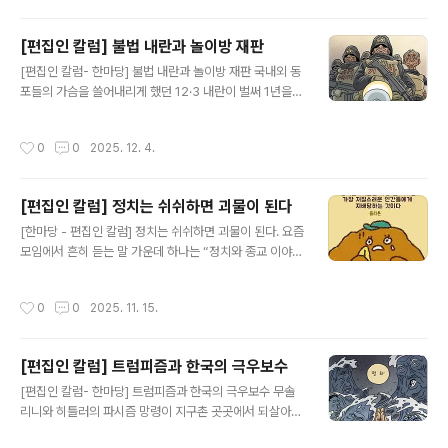
가신 아버님 장..
기고, 반대세력 제거와 독재권력을 꿈꾸며 반헌법적 폭거
를 저지른 것이라는 배경분석까지, 특검이 나름 성과를 냈
[편집인 칼럼] 불법 내란과 놀이방 재판
다는 평가가 나왔다. 그러나 무려 70%에 달하는 내란청산
글 내용
[편집인 칼럼- 한마당] 불법 내란과 놀이방 재판 국내외 동
국민여망에는 크게 미치지 못했다는 지적이다. 2차 특검이
포들의 가슴을 쓸어내리게 했던 12·3 내란이 벌써 1년을
필요하다는 비판과 불만도 터져나온다. 내란특검은 6명의
맞았다. 깨시민들의 응원봉 위력으로 친위쿠데타를 제압한
특검보와 검사 60명, 특별수사관 100명, 파견공무원 100
환희의 기억들은 생생한데, 마치 영화속 이야기처럼 박제
명 등 규모로 무려 2백명이 넘는 역대 최대규모의 인적자
작성시간
0
0
2025. 12. 4.
되어 가는 착각이 들어 답답해진다. 내란척결의 준엄한 여
원을 투입해 6개월 동안 수사를 벌였다. 하지만 늑대무리
망과 달리 적반하장으로 버티고 반격을 꾀하는 내란무리의
를 잡으라고 했더니 족제비..
저항에 불안과 불만으로 잠 못이룬 날들이 많아서다. 이제
[편집인 칼럼] 정치는 쉬쉬하면 괴물이 된다
갓 시작된 주모자들의 재판은 언제 끝날지, 과연 중형처벌
글 내용
로 귀결될지 여전히 반신반의하는 이들도 많다. 내란일당
[한마당 - 편집인 칼럼] 정치는 쉬쉬하면 괴물이 된다. 요즘
이 아직도 “계엄이 왜 내란이냐 불법이 아니다”고 억지를
모임에서 흔히 듣는 말 가운데 하나는 “정치와 종교 이야기
부리며 법정 안팎에서 선동을 계속하고, 재판에서 끝내 반
는 하지말라”는 것이다. 간극이 커서 얼굴 붉히기 일쑤인데
전시키겠다는 망상에 사로잡혀 있기 때문이다. 계엄의 발
공연히 ‘지뢰밭’에 들어가지 말자는 것이다. 종교의 정치화
작성시간
0
0
2025. 11. 15.
동요건은 헌법(77조)에 명확히 ..
도 문제이지만, 심화된 정치 양극화 시대의 씁쓸한 사회상
의 하나가 되어 버렸다. ‘의도적인 회피’(Intentional Eva
sion)이고 ‘작위적 무관심’(Artificial Indifference)인
[편집인 칼럼] 트럼피즘과 한국의 극우보수
데, 본질은 민주적 대화법의 부재 탓이다. 모처럼 만난 친우
글 내용
간에 감정싸움과 의가 상하는 일을 미연에 막겠다는 뜻이
[편집인 칼럼- 한마당] 트럼피즘과 한국의 극우보수 무솔
긴 하나, 무언가 목에 걸린 듯 답답하고 개운치 않은 뒷맛은
리니와 히틀러의 파시즘 망령이 지구촌 곳곳에서 되살아나
어쩔 수가 없다. 아무리 무관심하려 해도, 캐나다의 이민정
고 있다. 경제난과 사회혼란을 배경으로 전체주의적 민족