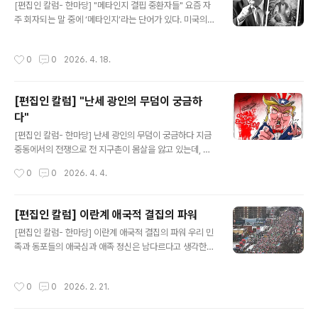
과 공직의 규범을 어긴 정치권력과 공직자들이 탄핵대상인
[편집인 칼럼- 한마당] "메타인지 결핍 중환자들" 요즘 자
것은 헌법에 반한 때문이다. 박근혜가 국회의 탄핵소추로
주 회자되는 말 중에 ‘메타인지’라는 단어가 있다. 미국의
헌법재판소에 의해 파면되고, 12.3 친위쿠데타로 윤석열
발달 심리학자 John H. Flavell 이 1976년에 정의를 내
이 탄핵, 파면되어 징벌을 받는 것이 대표적인 사례다. 수사
려 널리 쓰이게 됐다는 이 용어는 다소 생소하긴 하지만 정
작성시간
0
0
2026. 4. 18.
와 재판, 국정..
치·경제·사회·문화 등 인간관계와 처세를 포함해 ‘세상 경
영’에 아주 유용하고 필요한 말이 아닌가 싶다. 메타인지(M
etacognition:高次認知)에 대해 위키백과(Wikipedia)
[편집인 칼럼] "난세 광인의 무덤이 궁금하
는 “자신의 인지 과정에 대해 한 차원 높은 시각에서 관찰 ·
다"
발견 · 통제 · 판단하는 정신 작용으로 '인지에 대한 인지' 혹
글 내용
은 '사고(생각)에 대한 사고'나 '다른 사람의 의식에 대해 의
[편집인 칼럼- 한마당] 난세 광인의 무덤이 궁금하다 지금
식하는‘ 고차원의 생각하는 기술”을 의미한다고 풀이하고
중동에서의 전쟁으로 전 지구촌이 몸살을 앓고 있는데, 회
있다. 또 AI에게도 물어보니,..
심의 미소를 감추며 득을 보고 즐기는 일부가 있다. 러시아
작성시간
0
0
2026. 4. 4.
푸틴은 최대 수혜자이고, 중국 시진핑도 그에 못지 않다. 미
국을 끌어들여 ‘차도살인(借刀殺人)’을 저지르고 학살을
서슴지 않으면서 자기 범죄를 가리고있는 이스라엘의 네타
[편집인 칼럼] 이란계 애국적 결집의 파워
냐후는 어쩌면 가장 질이 나쁜 인물이 아닐까. 이들은 “남
글 내용
[편집인 칼럼- 한마당] 이란계 애국적 결집의 파워 우리 민
의 손 빌어 코를 푸는” 행운에 신나서 칭송을 보낼지도 모
족과 동포들의 애국심과 애족 정신은 남다르다고 생각한
르지만, 극히 일부를 제외하고 현재 전 세계인의 원망과 지
다. 일제치하 해외로 이주한 동포들은 고난과 신음 속에서
탄을 한몸에 받고 있는 사람이 누구인가. 바로 미국의 대통
도 쌈짓돈을 모아 독립운동에 보태면서 조국의 자주독립을
령인 도널드 트럼프일 것이다. 도대체가 무슨 전략과 목적
작성시간
0
0
2026. 2. 21.
애타게 간구했다. 독재 정권하에서는 민주화 운동을 성원
과 후과를 염두에 두고 느닷없이 이란을 전면 공격하고 나
하며 국제사회 동조에 힘을 쏟았다. 5.18 민주항쟁의 피해
선 것인지, 전..
자와 가족을 위해 토론토 동포들도 성금을 전달하고 학살