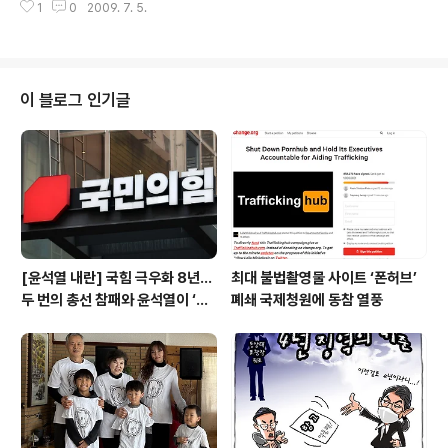
1
0
2009. 7. 5.
2007년 3건에 불과했던 은행의 파산 사례는 2008년 25개로 늘었지만 올해
들어서는 반년이 채 못된 시점에 지난해 수준의 배 가까이로 급증한 것이다. 미
연방 예금보험공사(FDIC)는 최근 로스앤젤레스의 한국계 은행인 미래은행과
조지아주 소재 커뮤니티 뱅크 오브 웨스트 조지아, 네이버후드 커뮤티니 뱅크,
미네소타 소재 허라이즌 뱅크, 캘리포니아 소재 메트로퍼시픽 뱅크 등 5개 은행
이 블로그 인기글
이 문을 닫았다고 밝혔다. 미래은행은 지난달 29일 기준으로 총자산이 4억5천
600만달러, 예금수..
[윤석열 내란] 국힘 극우화 8년…
최대 불법촬영물 사이트 ‘폰허브’
두 번의 총선 참패와 윤석열이 ‘폭
폐쇄 국제청원에 동참 열풍
주 기폭제’