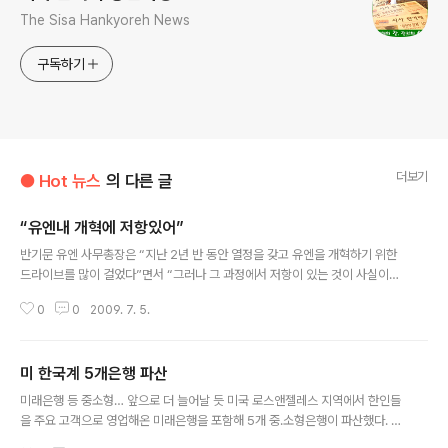
The Sisa Hankyoreh News
구독하기
더보기
● Hot 뉴스
의 다른 글
“유엔내 개혁에 저항있어”
글 내용
반기문 유엔 사무총장은 “지난 2년 반 동안 열정을 갖고 유엔을 개혁하기 위한
드라이브를 많이 걸었다”면서 “그러나 그 과정에서 저항이 있는 것이 사실이며,
개혁 진통과정이 아닌가 생각한다”고 말했다. 지난달 30일로 5년 임기의 절반
0
0
2009. 7. 5.
을 넘긴 반 총장은 `임기 반환점’을 맞아 가진 인터뷰에서 최근 서방의 일부 언
론의 `조직 운영’에 대해 부정적 평가를 한 것과 관련, 유엔 사무차장보 이상 고
위 공직자 재산공개와 업무 성과 계약 의무화 등 유엔사상 처음 시도하고 있는
미 한국계 5개은행 파산
개혁 조치들을 설명하면서 이같이 밝혔다. 그는 “수십 년간 익숙해진 제도와 시
글 내용
스템을 바꾸는 과정이 쉽지 않다”면서 “그러나 인내심을 갖고 유엔 직원들은 물
미래은행 등 중소형… 앞으로 더 늘어날 듯 미국 로스앤젤레스 지역에서 한인들
론 회원국들의 지지를 얻고자 노력하고 있으며, 이 문제는 임기 내내 지속적으
을 주요 고객으로 영업해온 미래은행을 포함해 5개 중.소형은행이 파산했다. 이
로 추진해 나..
로써 미국에서 유동성 위기로 문을 닫은 은행이 올해들어서만 45개로 늘었다.