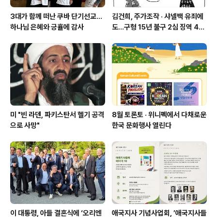
3대가 함께 떠난 쿠바 단기선교...
김건희, 주가조작 · 샤넬백 유죄에
하나님 은혜와 긍휼에 감사
도…구형 15년 불구 2심 징역 4년
에 그쳐
미 "빈 라덴, 파키스탄서 헬기 공격
8월 토론토 · 위니펙에서 다채로운
으로 사망"
한국 문화행사 열린다
이 대통령, 아들 결혼식에 ‘오리엔
애국지사 기념사업회, ’애국지사들