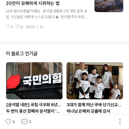
자회견을 주선한 김민전 국민의힘 의원의 의원직 제명 촉
20만이 유쾌하게 시위하는 법
글 내용
구 결의안을 10일 국회에 제출했다. 국민의힘은 “징계 사
[6차 범시민총궐기대회] 윤석열 대통령 2차 영장 집회 코
유에 해당하지 않는다”며 제명 요구를 일축했다. 민주당과
앞, 시민들은 어떻게 스스로 도왔나 ▲ ‘윤석열 즉각 퇴진!
조국혁신당, 개혁신당, 진보당, 사회민주당, 기본소득당 등
사회대개혁! 6차 범시민총궐기대회’가 11일 오후 서울 광
야6당은 이날 오후 국회 사무처 의사과에 ‘김민전 의원 제
4
0
2025. 1. 12.
화문앞에서 윤석열퇴진시민행동 주최로 열렸다. 참가자들
명 촉구 결의안’을 제출하며 김 의원의..
이 응원봉 불빛을 밝히며 행진을 시작하고 있다. ⓒ 권우성
▲ ‘윤석열 즉각 퇴진! 사회대개혁! 6차 범시민총궐기대
회’가 11일 오후 서울 광화문앞에서 윤석열퇴진시민행동
주최로 열렸다. 참가자들이 응원봉 불빛을 밝히며 행진하
이 블로그 인기글
고 있다. ⓒ 권우성 윤석열 대통령 체포 영장 집행이 임박
한 토요일 오후, 어김없이 광화문 앞에 시민들이 모였다. 주
최 측 추산 20만. 이들은 '윤석열 구속', '윤석열 파면' 등을
한목소리로 외쳤다.11일 서울 종로구 광화문 동십자각 인
근에서 '윤석열 즉각..
[윤석열 내란] 국힘 극우화 8년…
3대가 함께 떠난 쿠바 단기선교...
두 번의 총선 참패와 윤석열이 ‘폭
하나님 은혜와 긍휼에 감사
주 기폭제’
6
0