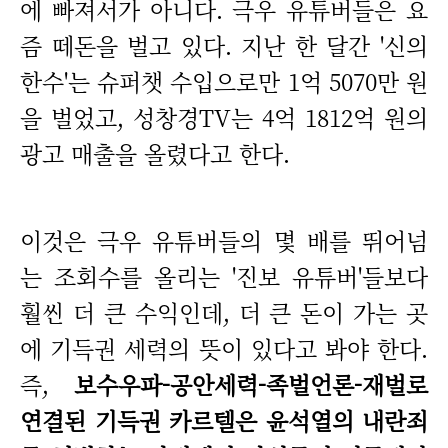
에 빠져서가 아니다. 극우 유튜버들은 요
즘 떼돈을 벌고 있다. 지난 한 달간 '신의
한수'는 슈퍼챗 수입으로만 1억 5070만 원
을 벌었고, 성창경TV는 4억 1812억 원의
광고 매출을 올렸다고 한다.
이것은 극우 유튜버들의 몇 배를 뛰어넘
는 조회수를 올리는 '진보 유튜버'들보다
훨씬 더 큰 수익인데, 더 큰 돈이 가는 곳
에 기득권 세력의 뜻이 있다고 봐야 한다.
즉,
보수우파-공안세력-족벌언론-재벌로
연결된 기득권 카르텔은 윤석열의 내란죄