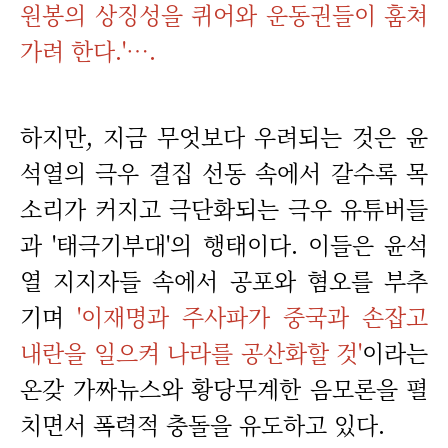
원봉의 상징성을 퀴어와 운동권들이 훔쳐
가려 한다.'….
하지만, 지금 무엇보다 우려되는 것은 윤
석열의 극우 결집 선동 속에서 갈수록 목
소리가 커지고 극단화되는 극우 유튜버들
과 '태극기부대'의 행태이다. 이들은 윤석
열 지지자들 속에서 공포와 혐오를 부추
기며
'이재명과 주사파가 중국과 손잡고
내란을 일으켜 나라를 공산화할 것'
이라는
온갖 가짜뉴스와 황당무계한 음모론을 펼
치면서 폭력적 충돌을 유도하고 있다.