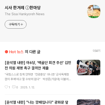
시사 한겨레 ⓘ한마당
The Sisa Hankyoreh News
구독하기
더보기
● Hot 뉴스
의 다른 글
[윤석열 내란] 야6당, ‘백골단 회견 주선’ 김민
전 의원 제명 촉구 결의안 제출
글 내용
"국힘스스로 징계 안하면 ‘전광훈당’ 아니면 ‘군사독재정
권의 후예’라고 할 수밖에 없다” 박성준(가운데) 더불어민
주당 원내수석부대표가 10일 서울 여의도 국회 의안과에
1
0
2025. 1. 12.
서 야6당 공동으로 김민전 국민의힘 의원 제명촉구 결의안
을 제출한 뒤 취재진에게 입장을 밝히고 있다. 공동취재
단 더불어민주당을 비롯한 야6당이 독재정권의 국가폭력
[윤석열 내란] "나는 깡패입니다" 광화문 앞
을 상징하는 ‘백골단’을 자처한 극우 청년조직에게 국회 기