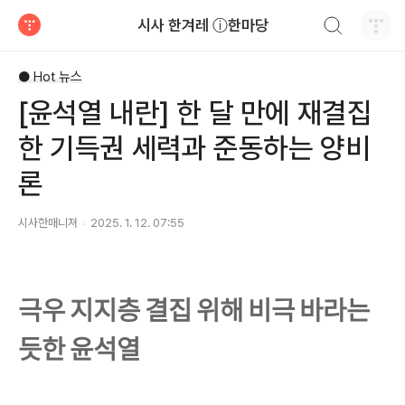
검색하기
시사 한겨레 ⓘ한마당
티스토리
● Hot 뉴스
[윤석열 내란] 한 달 만에 재결집
한 기득권 세력과 준동하는 양비
론
시사한매니져
2025. 1. 12. 07:55
극우 지지층 결집 위해 비극 바라는
듯한 윤석열