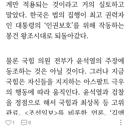
게만 적용되는 것이라고 거의 실토하고
말았다. 한국은 법의 집행이 최고 권력자
인 대통령의 ‘인권보호’를 위해 작동하는
봉건 왕조시대로 되돌아갔다.
물론 국힘 의원 전부가 윤석열의 주장에
동조하는 것은 아닐 것이다. 그러나 지금
국힘은 자신들을 지지하는 아스팔트 극우
의 행동에 따라 움직인다. 윤석열과 검찰
을 정점으로 해서 국힘과 최상목 등 고위
관료, <조선일보>를 비롯한 언론, ‘김앤
장’과 같은 대형 로펌, 그리고 재벌의 네트
1
0