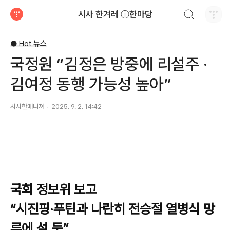
검색하기
시사 한겨레 ⓘ한마당
티스토리
● Hot 뉴스
국정원 “김정은 방중에 리설주 ·
김여정 동행 가능성 높아”
시사한매니져
2025. 9. 2. 14:42
국회 정보위 보고
“시진핑·푸틴과 나란히 전승절 열병식 망
루에 설 듯”