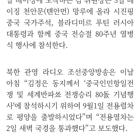
이징 천안문(톈안먼) 망루에 올라 시진핑
중국 국가주석, 블라디미르 푸틴 러시아
대통령과 함께 중국 전승절 80주년 열병
식 행사에 참석한다.
북한 관영 라디오 조선중앙방송은 이날
아침 “김정은 동지께서 ‘중국인민항일전
쟁 및 세계반파쑈 전쟁승리 80돐 기념행
사'에 참석하시기 위하여 9월1일 전용렬차
로 평양을 출발하시었다”며 “전용열차는
2일 새벽 국경을 통과했다”고 보도했다.