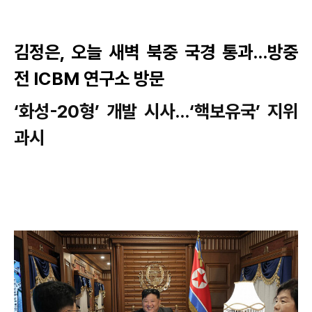
김정은, 오늘 새벽 북중 국경 통과…방중
전 ICBM 연구소 방문
‘화성-20형’ 개발 시사…‘핵보유국’ 지위
과시