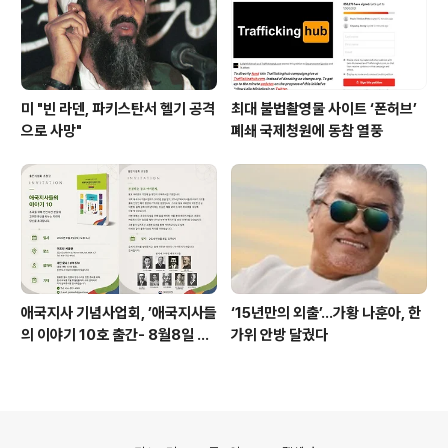
미 "빈 라덴, 파키스탄서 헬기 공격
최대 불법촬영물 사이트 ‘폰허브’
으로 사망"
폐쇄 국제청원에 동참 열풍
애국지사 기념사업회, ’애국지사들
‘15년만의 외출’…가황 나훈아, 한
의 이야기 10호 출간- 8월8일 출
가위 안방 달궜다
판기념회
의안내