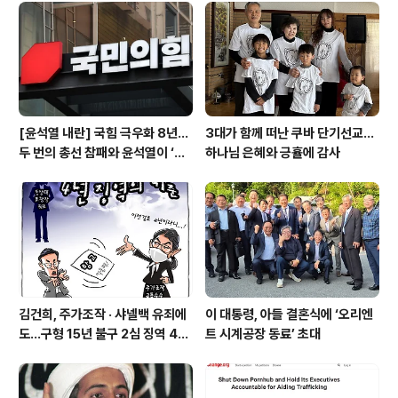
사무실을 압수수색 진행 중”이라고 밝혔다. 아울러 특검팀
은 이날 비상계엄 당일 김용현 당시 국방부 장관과 통화한
조지연 의원의 국회 사무실도 압수수색 중이다. 이날 특검
팀의 압수수색 대상에는 추 ..
[윤석열 내란] 국힘 극우화 8년…
3대가 함께 떠난 쿠바 단기선교...
두 번의 총선 참패와 윤석열이 ‘폭
하나님 은혜와 긍휼에 감사
주 기폭제’
김건희, 주가조작 · 샤넬백 유죄에
이 대통령, 아들 결혼식에 ‘오리엔
도…구형 15년 불구 2심 징역 4년
트 시계공장 동료’ 초대
에 그쳐