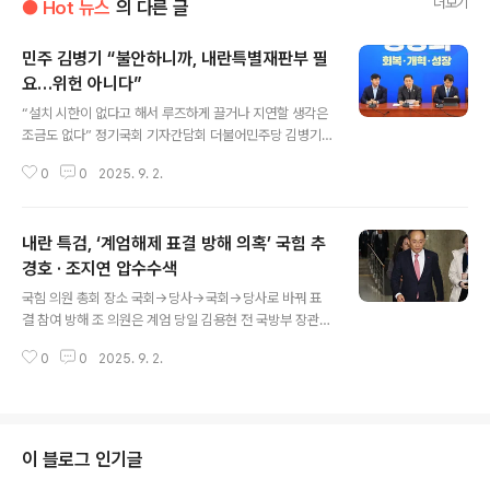
더보기
● Hot 뉴스
의 다른 글
민주 김병기 “불안하니까, 내란특별재판부 필
요…위헌 아니다”
글 내용
“설치 시한이 없다고 해서 루즈하게 끌거나 지연할 생각은
조금도 없다” 정기국회 기자간담회 더불어민주당 김병기
원내대표가 2일 서울 여의도 국회 원내대표실에서 열린 2
0
0
2025. 9. 2.
025 정기국회 기자간담회에서 발언하고 있다. 연합 김병
기 더불어민주당 원내대표가 2일 내란 특별재판부 설치 추
진과 관련해 “개인적으로는 내란 특별재판부가 필요하다
내란 특검, ‘계엄해제 표결 방해 의혹’ 국힘 추
고 생각한다”며 “저희는 위헌이 아니라고 판단하고 있
다”고 말했다. 김 원내대표는 이날 국회에서 열린 정기국회
경호 · 조지연 압수수색
글 내용
기자간담회에서 ‘내란 특별재판부 설치 여부와 관련한 의
국힘 의원 총회 장소 국회→당사→국회→당사로 바꿔 표
견’을 묻는 질문에 이렇게 답했다. 그는 “내란 특별재판부
결 참여 방해 조 의원은 계엄 당일 김용현 전 국방부 장관과
위헌을 이야기하는데, 하나의 의견이고 그렇지 않다는 의
40초가량 통화 등 의혹 추경호 국민의힘 의원이 지난해12
견도 있다”며 “저희는 위헌이 아니라고 판단하고 있다”고
0
0
2025. 9. 2.
월 7일 오전 서울 여의도 국회에서 열린 의원총회에 참석
말했다. 김 원내대표는 실제 실현되지는 않았..
하고 있다. 윤운식 선임기자 내란 사건을 수사 중인 조은석
특별검사팀이 국회 비상계엄 해제 표결 방해 의혹을 받는
추경호·조지연 국민의힘 의원을 상대로 강제 수사에 돌입
했다. 박지영 특검보는 2일 오전 브리핑을 열고 “오늘 오전
이 블로그 인기글
에 비상계엄 해제 의결 방해 관련 추 의원 주거지, 지역구