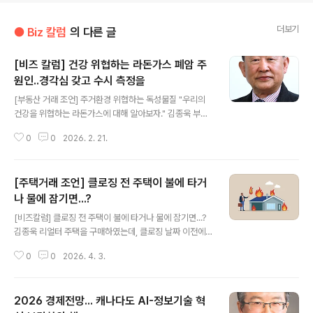
더보기
● Biz 칼럼
의 다른 글
[비즈 칼럼] 건강 위협하는 라돈가스 폐암 주
원인..경각심 갖고 수시 측정을
글 내용
[부동산 거래 조언] 주거환경 위협하는 독성물질 "우리의
건강을 위협하는 라돈가스에 대해 알아보자." 김종욱 부동
산 중개사 (Realtor: Right at Home Realty) 모든 Res
0
0
2026. 2. 21.
ale 주택의 계약서에는 UFFI (Urea Formaldehyde Fo
am Insulation) 이 집안에 함유되어 있지 않다는것을 워
런티할 것을 요구하는 문구가 들어있다.하지만 1980년대
[주택거래 조언] 클로징 전 주택이 불에 타거
중반부터 알려지기 시작한 라돈(Radon) 가스에 대한 언급
은 계약서 어디에도 찾아볼 수 없다. 그렇다면 라돈 가스는
나 물에 잠기면...?
글 내용
무엇인지, 우리의 주거환경 속에서 건강에 악영향을 끼치
[비즈칼럼] 클로징 전 주택이 불에 타거나 물에 잠기면...?
는 다른 독성물질들과 함께 비교해본다. ● UFFI(Urea Fo
김종욱 리얼터 주택을 구매하였는데, 클로징 날짜 이전에
rmaldehyde F..
주택이 불타 버리거나 물에 잠기는 등의 재난이 발생하였
0
0
2026. 4. 3.
을 경우, Buyer 가 선택할 수 있는 옵션은 다음 2가지 이
다.1. Deposit 한 돈을 돌려받고 계약을 취소하는 옵션.2.
보험회사의 보상을 받기로 하고 계약을 유지하는 옵션. 그
2026 경제전망... 캐나다도 AI-정보기술 혁
런데 위 2가지 대신에, 자신의 이익을 좀더 확보하겠다는