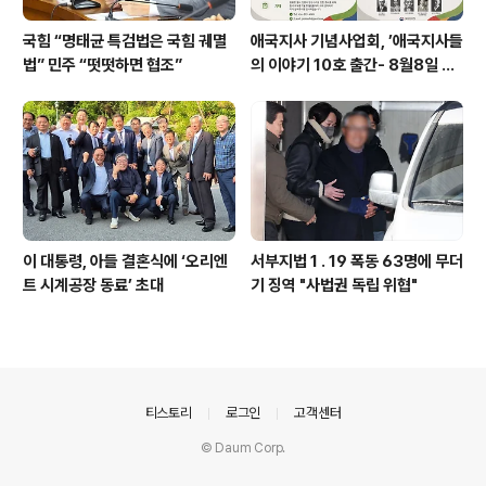
국힘 “명태균 특검법은 국힘 궤멸
애국지사 기념사업회, ’애국지사들
법” 민주 “떳떳하면 협조”
의 이야기 10호 출간- 8월8일 출
판기념회
이 대통령, 아들 결혼식에 ‘오리엔
서부지법 1 . 19 폭동 63명에 무더
트 시계공장 동료’ 초대
기 징역 "사법권 독립 위협"
의안내
티스토리
로그인
고객센터
© Daum Corp.