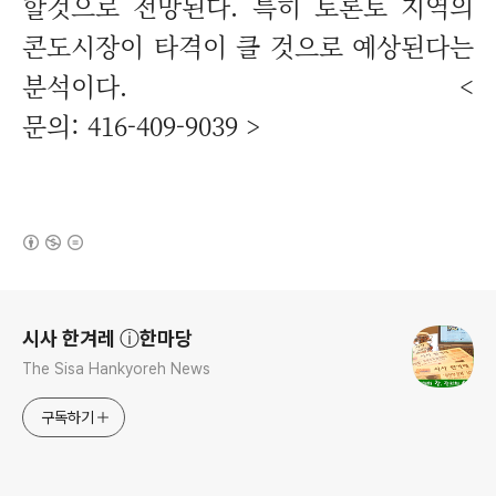
할것으로 전망된다. 특히 토론토 지역의
콘도시장이 타격이 클 것으로 예상된다는
분석이다. <
문의: 416-409-9039 >
(새창열림)
로그 정보
시사 한겨레 ⓘ한마당
The Sisa Hankyoreh News
구독하기