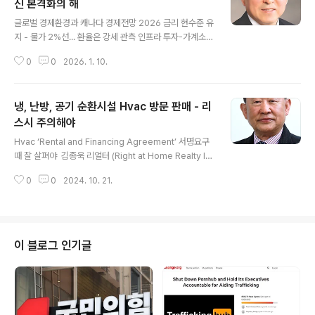
생각으로 이것도, 저것도 아닌 어정쩡한 방법으로 대처한
신 본격화의 해
글 내용
다면 크게 후회하게 될 어리석음이 될 수 있다. 사례) 온타
글로벌 경제환경과 캐나다 경제전망 2026 금리 현수준 유
리오주 고등법원의 판결내용을 인용한다. 2024년 5월, G
지 - 물가 2%선... 환율은 강세 관측 인프라 투자-가계소비
rant씨는 온타리오주 Tils..
증가 등에 완만한 성장 예상 김경태 (경제학박사, 투자상담
0
0
2026. 1. 10.
사) 지난해 세계 경제는 러시아–우크라이나 전쟁의 장기화
와 중동 지역에서의 이스라엘–이란 간 군사적 긴장 고조 등
지정학적 리스크가 확대되는 가운데, 미국 트럼프 행정부
냉, 난방, 공기 순환시설 Hvac 방문 판매 - 리
출범 이후 본격화된 관세전쟁으로 글로벌 공급망이 위축되
고 교역량 감소, 물가 상승, 성장률 둔화가 동시에 나타난
스시 주의해야
글 내용
매우 혼란스러운 한 해였다. 이러한 여건 속에서 각국은 경
Hvac ‘Rental and Financing Agreement’ 서명요구
기 부양을 위해 기준금리를 인하하고 재정지출을 확대하는
때 잘 살펴야 김종욱 리얼터 (Right at Home Realty In
정책을 추진하였으나, 미국·인도·중국을 제외..
c.) 2018년 이후, 온타리오주 에서는 Hvac(냉 난방 공기
0
0
2024. 10. 21.
순환 시설)의 방문판매 (door-to-door sale)를 원천적
으로 금지시켰으나 아직도 그 효과는 매우 미흡하다.사례)
2021년 7월 Catherine씨는 우연히 B Energy Saving
이라는 회사의 페이스북 광고를 접하게 되었고 무료로 집
에 방문하여 에너지에 대한 평가, 감정을 해주겠다는 제안
이 블로그 인기글
에 동의했다. 며칠 후 방문한 B회사 직원은 모든 난방, 냉방
시설들을 점검하였고, 기존 장비들이 오래되었고, 성능이
많이 떨어진다며, 모두 교체 설치를 해주어야 한다고 강력
히 권고하였다.이 장..