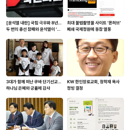
[윤석열 내란] 국힘 극우화 8년…
최대 불법촬영물 사이트 ‘폰허브’
두 번의 총선 참패와 윤석열이 ‘폭
폐쇄 국제청원에 동참 열풍
주 기폭제’
3대가 함께 떠난 쿠바 단기선교...
KW 한인장로교회, 정학재 목사
하나님 은혜와 긍휼에 감사
청빙 결정