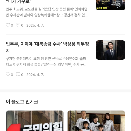
"피가 거꾸로"
글 내용
민주 최고위, 교도관들 질의응답 영상 음성 들어"연어회덮
밥 수사관과 받아와 영상녹화실에""창고 공간서 검사 없이
공범들 장시간 얘기"5월 17일 말고도 같은 장면 본 날 있
0
0
2026. 4. 7.
다 증언김동아 의원 "수원지검 위증죄 기소에 참담"리호남
필리핀 없었고, 불리한 문건은 누락정청래 "조작기소 특검
통해 책임 묻겠다"수사팀 단체대화방 만들어 국정조사 대
법무부, 이제야 '대북송금 수사' 박상용 직무정
비수사하던 검사들 교도관 1~5분 전화 조사 미디어오늘
동영상 화면 갈무리 “이 내용을 듣는 순간 진짜로 피가 거
지
글 내용
꾸로 솟았다. 이럴 수가 있나? 검찰이 그런 일은 있을 수 없
구자현 총장대행이 요청,정 장관 곧바로 수용연어회 술파
다고 그랬는데 지금 교도관들의 증언으로 다 사실로 드러
티로 허위자백 회유 특별감찰직무상 의무 위반, 수사 공정
나고 있다.” 정청래 더불어민주당 대표가 6일 오전 수원의
성 의심할 만2023년 두 차례 전화 통화 녹취록 공개 후방
경기아트센터 소극장에서 현장 최고위원회를 열어 지난 3
0
0
2026. 4. 7.
송과 소셜미디어 통해 자신의 주장 강변"대검과 법무부 왜
일 김동아 민주당 의원이 정치검찰..
지켜만 보느냐" 원성 사서민석 변호사, 고검 TF에 통화 녹
취록 제출 '쌍방울 대북 송금' 사건을 수사했던 박상용 인천
지방검찰청 부부장검사가 3일 국회에서 열린 '윤석열정권
정치검찰조작기소 의혹사건 진상규명' 국정조사특별위원
이 블로그 인기글
회 전체회의에서 서영교 위원장의 대기 장소 이동 조치에
따라 엘리베이터에 오르고 있다. 2026.4.3 연합 정성호
법무부 장관이 6일 '쌍방울 대북송금 사건' 수사 과정에 제
기된 '연어·술파티 회유 의혹'의 당사자인 박상용 검사의 직
무를 정지시켰다. 법무부는 정..