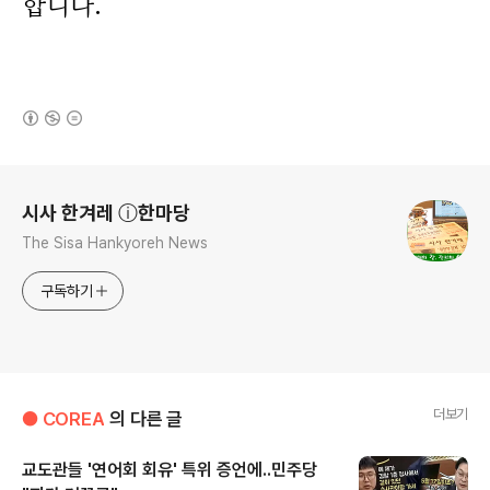
합니다.
(새창열림)
로그 정보
시사 한겨레 ⓘ한마당
The Sisa Hankyoreh News
구독하기
더보기
● COREA
의 다른 글
교도관들 '연어회 회유' 특위 증언에..민주당