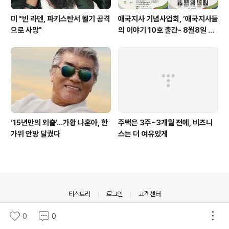
미 "빈 라덴, 파키스탄서 헬기 공격
애국지사 기념사업회, ’애국지사들
으로 사망"
의 이야기 10호 출간- 8월8일 출
판기념회
‘15년만의 외출’…가황 나훈아, 한
주택은 3주~3개월 전에, 비즈니
가위 안방 달궜다
스는 더 여유있게
의안내
티스토리
로그인
고객센터
© Daum Corp.
0
0