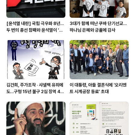
[윤석열 내란] 국힘 극우화 8년…
3대가 함께 떠난 쿠바 단기선교...
두 번의 총선 참패와 윤석열이 ‘폭
하나님 은혜와 긍휼에 감사
주 기폭제’
김건희, 주가조작 · 샤넬백 유죄에
이 대통령, 아들 결혼식에 ‘오리엔
도…구형 15년 불구 2심 징역 4년
트 시계공장 동료’ 초대
에 그쳐