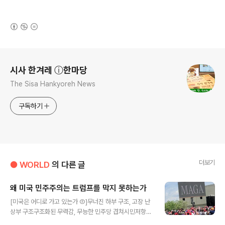
(새창열림)
로그 정보
시사 한겨레 ⓘ한마당
The Sisa Hankyoreh News
구독하기
더보기
● WORLD
의 다른 글
왜 미국 민주주의는 트럼프를 막지 못하는가
글 내용
[미국은 어디로 가고 있는가 ②]무너진 하부 구조, 고장 난
상부 구조구조화된 무력감, 무능한 민주당 겹쳐시민저항
정치적으로 전환시키지 못해트럼프는 위기 원인 아닌 드러