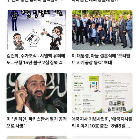
주 기폭제’
김건희, 주가조작 · 샤넬백 유죄에
이 대통령, 아들 결혼식에 ‘오리엔
도…구형 15년 불구 2심 징역 4년
트 시계공장 동료’ 초대
에 그쳐
미 "빈 라덴, 파키스탄서 헬기 공격
애국지사 기념사업회, ’애국지사들
으로 사망"
의 이야기 10호 출간- 8월8일 출
판기념회