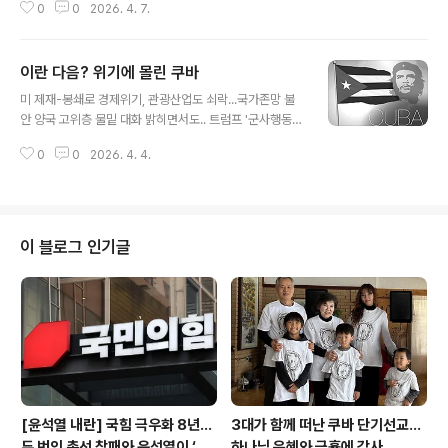
0
0
2026. 4. 7.
난 증상종신제 연방대법원은 고착된 권력기관최종적 결정
내리지만 교정할 수단 없어 3월 28일 미국 시카고에서 벌
어진 반 트럼프 시위. 게티이미지 AFP 연합 오늘의 미국을
이란 다음? 위기에 몰린 쿠바
보며 많은 사람들은 같은 질문을 던집니다. 도대체 왜 아무
글 내용
도 이 상황을 막지 못하는가. 법원은 어디에 있습니까. 의회
미 제재-봉쇄로 경제위기, 관광산업도 쇠락...국가존망 불
는 무엇을 하고 있습니까. 언론은 왜 이토록 무력합니까. 그
안 양국 고위층 물밑 대화 밝히면서도.. 트럼프 '군사행동'
리고 미국 민주당은 왜 늘 원칙과 절차를 말하면서도, 정작
압박 체 게바라가 참여한 피델 카스트로의 혁명으로 중남
눈앞의 권력 폭주를 제어하지 못하는 것처럼 보입니까. 이
0
0
2026. 4. 4.
미 좌파의 등대와 같았던 쿠바 정권이 카스트로 사망 10년
질문은 과장이 아닙니다. 오히려 오늘의 미국을 이해하려
을 맞아 최대 위기를 맞고 있다. 미국이 지난 1월 니콜라스
면 바로 이 질문에서 출발해..
마두로 베네수엘라 전 대통령 체포와 압송 이후 쿠바로의
석유와 물자 공급을 차단하며 압박해 심각한 에너지 부족
과 관광산업 쇠락, 잇단 대규모 정전사태에 겸제난으로 인
이 블로그 인기글
도적 위기까지 직면해 있다. 이런 가운데 항의 시위대가 공
산당 지방 당사에 불을 지르는 사건도 발생했다. 초유의 반
정부 시위, 공산당 사무실 방화 중부 도시 모론(Moron)에
서 지난 3월14일 에너지와 식량 부족에 항의하는 시위대
가 공산당 지역 본부에..
[윤석열 내란] 국힘 극우화 8년…
3대가 함께 떠난 쿠바 단기선교...
두 번의 총선 참패와 윤석열이 ‘폭
하나님 은혜와 긍휼에 감사