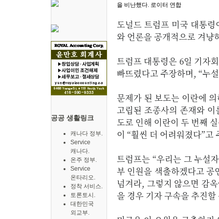
을 비난했다. 로이터 연합
도널드 트럼프 미국 대통령
와 언론을 공개적으로 겨냥
트럼프 대통령은 6일 기자회
빠뜨렸다고 주장하며, “누설
문제가 된 보도는 이란에 의해
고립된 조종사의 존재와 이
공공 생활링크
도로 인해 이란이 두 번째 
이 “훨씬 더 어려워졌다”고
캐나다 정부.
Service
캐나다.
트럼프는 “우리는 그 누설자
온주 정부.
부 인원을 색출하겠다고 공언
Service
온타리오.
넘겨라, 그렇지 않으면 감옥
정착 서비스.
을 경우 기자 구속을 추진할
토론토시.
대한민국
외교부.