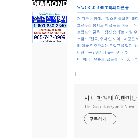
'
● WORLD
' 카테고리의 다른 글
왜 지금 시점에…‘엡스틴 급발진’ 멜
호르무즈 봉쇄로 체급 올린 이란 …"세
트럼프의 굴욕... '정신 승리'로 가릴
트럼프 “한국, 우리 안 도와…미군은 
왜 미국 민주주의는 트럼프를 막지 
이란 다음? 위기에 몰린 쿠바
(0)
미 "메타 · 유튜브, 젊은층 SNS 중독
시사 한겨레 ⓘ한마당
The Sisa Hankyoreh News
구독하기