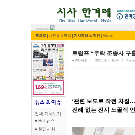
시사 한겨레 ⓘ한마당
2026.08.08
홈으로
|
사진 & 동영상
|
기사제보 & 제언
|
Admin
트럼프 “추락 조종사 구출
● WORLD
2026. 4. 7. 10:44
Post
‘관련 보도로 작전 차질
전례 없는 전시 노골적 
전체 기사보기
● Hot 뉴스
● 한인사회