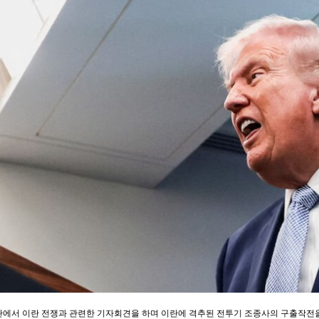
관에서 이란 전쟁과 관련한 기자회견을 하며 이란에 격추된 전투기 조종사의 구출작전