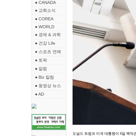
● CANADA
● 교회소식
● COREA
● WORLD
● 경제 & 과학
● 건강 Life
● 스포츠 연예
● 토픽
● 칼럼
● Biz 칼럼
● 동영상 뉴스
● AD
도널드 트럼프 미국 대통령이 6일 백악