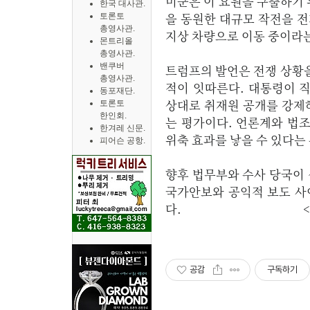
미군은 이 요원을 구출하기 위
한국 대사관.
을 동원한 대규모 작전을 
토론토
총영사관.
지상 차량으로 이동 중이라는
몬트리올
총영사관.
밴쿠버
트럼프의 발언은 전쟁 상황
총영사관.
적이 잇따른다. 대통령이 직
동포재단.
상대로 취재원 공개를 강제
토론토
한인회.
는 평가이다. 언론계와 법
한겨레 신문.
위축 효과를 낳을 수 있다는
피어슨 공항.
향후 법무부와 수사 당국이 
국가안보와 공익적 보도 사
다. < 정의길
공감
구독하기