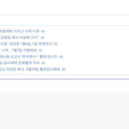
 개원예배 드리고 사역 시작
(0)
 김명일 목사 석방돼 도미"
(0)
신앙’ 강연회 7월4일, 5일 토론토서
(0)
시작... 7월5일 개원예배
(1)
.박난응 선교사 '반석에서~' 출판 감사도
(0)
임 감사예배 은혜롭게 드려
(0)
설교 자료집 펴내...6월18일 출판감사예배
(0)