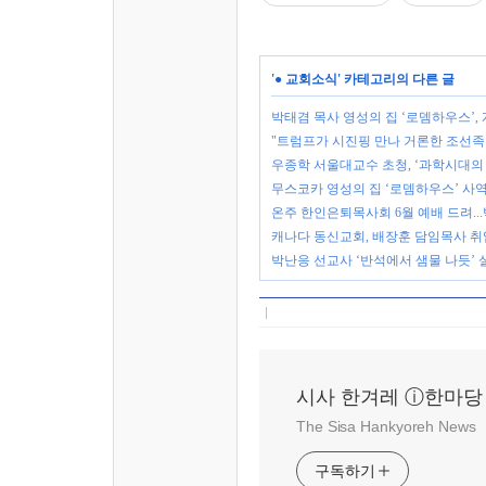
'
● 교회소식
' 카테고리의 다른 글
박태겸 목사 영성의 집 ‘로뎀하우스’,
"트럼프가 시진핑 만나 거론한 조선족
우종학 서울대교수 초청, ‘과학시대의 
무스코카 영성의 집 ‘로뎀하우스’ 사역 
온주 한인은퇴목사회 6월 예배 드려..
캐나다 동신교회, 배장훈 담임목사 취
박난응 선교사 ‘반석에서 샘물 나듯’ 
시사 한겨레 ⓘ한마당
The Sisa Hankyoreh News
구독하기