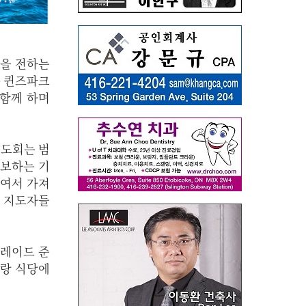
랑을 전하는
타운 퀸즈파크
 함께 하며
가기도회는 범
 중보하는 기
모여서 가져
회 지도자들
퍼레이드 준
리랑 식당에