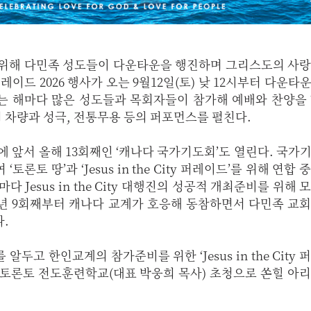
 위해 다민족 성도들이 다운타운을 행진하며 그리스도의 사
City’퍼레이드 2026 행사가 오는 9월12일(토) 낮 12시부터 다운
는 해마다 많은 성도들과 목회자들이 참가해 예배와 찬양을
차량과 성극, 전통무용 등의 퍼포먼스를 펼친다.
 퍼레이드에 앞서 올해 13회째인 ‘캐나다 국가기도회’도 열린다. 국
론토 땅’과 ‘Jesus in the City 퍼레이드’를 위해 연합
 Jesus in the City 대행진의 성공적 개최준비를 위해 
2년 9회째부터 캐나다 교계가 호응해 동참하면서 다민족 교
.
두고 한인교계의 참가준비를 위한 ‘Jesus in the City 
 토론토 전도훈련학교(대표 박웅희 목사) 초청으로 쏜힐 아