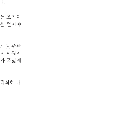
다.
있는 조직이
담을 덜어야
최 및 주관
산이 이뤄지
계가 폭넓게
본격화해 나
 마쳤다.