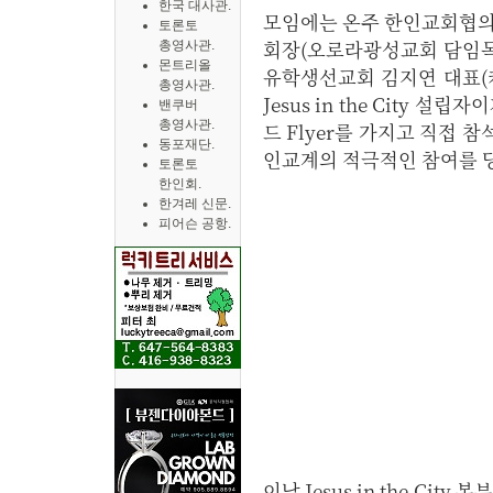
한국 대사관.
모임에는 온주 한인교회협의
토론토
회장(오로라광성교회 담임목
총영사관.
몬트리올
유학생선교회 김지연 대표(
총영사관.
Jesus in the City 
밴쿠버
총영사관.
드 Flyer를 가지고 직접
동포재단.
인교계의 적극적인 참여를 
토론토
한인회.
한겨레 신문.
피어슨 공항.
이날 Jesus in the C