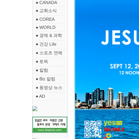
● CANADA
● 교회소식
● COREA
● WORLD
● 경제 & 과학
● 건강 Life
● 스포츠 연예
● 토픽
● 칼럼
● Biz 칼럼
● 동영상 뉴스
● AD