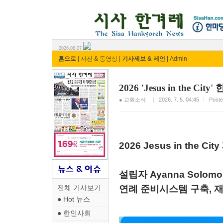
시사 한겨레 ⓘ한마당
2026.08.07
홈으로
|
사진 & 동영상
|
기사제보 & 제언
|
Admin
2026 'Jesus in the
● 교회소식
2026. 7. 5. 04:45
Pos
2026 Jesus in the C
설립자
Ayanna Solo
연례 준비시스템 구축, 재
전체 기사보기
● Hot 뉴스
● 한인사회