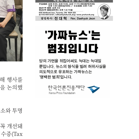
올해 행사를
들을 논의했
해소와 투명
 꼭 개선돼
증(Tax