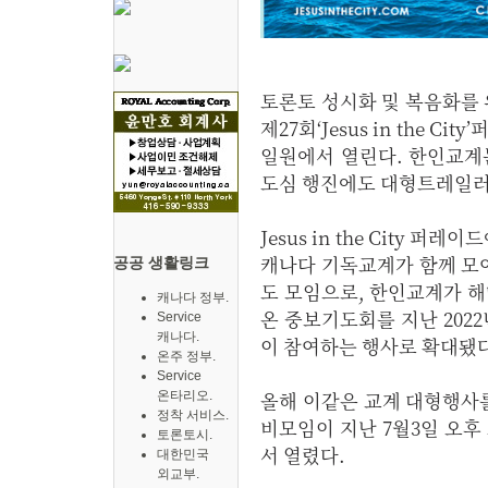
토론토 성시화 및 복음화를
제27회‘Jesus in the 
일원에서 열린다. 한인교계
도심 행진에도 대형트레일러 
Jesus in the City
캐나다 기독교계가 함께 모여 ‘토
공공 생활링크
도 모임으로, 한인교계가 해마다
캐나다 정부.
온 중보기도회를 지난 202
Service
캐나다.
이 참여하는 행사로 확대됐다
온주 정부.
Service
올해 이같은 교계 대형행사를 알
온타리오.
정착 서비스.
비모임이 지난 7월3일 오후
토론토시.
서 열렸다.
대한민국
외교부.