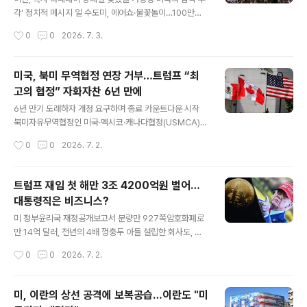
미한 규모지만 현재 남은 주식의 액면가는 최대 13만달러
각' 정치적 메시지 일 수도미, 에어쇼·불꽃놀이…100만명
(약 2억원)일 것으로 추정된다. 트럼프 대통령의 재임중 주
운집 예상"트럼프, 독립기념일 사유화…MAGA 무대"'은
작성시간
0
0
2026. 7. 3.
식 거래는 운용사를 통해 이뤄져 왔고, 트럼프 대통령은 투
둔' 모즈타바, 장례식 공식 등장할지 주목장례식때 이스라
자 계좌 운용에 본인이 ..
엘 공격설 나돌아 긴장감 2026년 7월 4일. 지구 반대편의
두 수도에서 극적으로 대비되는 장면이 펼쳐진다. 워싱턴
미국, 북미 무역협정 연장 거부…트럼프 “최
D.C.에선 미국 독립 250주년 기념행사가, 테헤란에선 지
고의 협정” 자화자찬 6년 만에
난 2월 28일 미국과 이스라엘의 합동 공격에 폭사한 이란
글 내용
최고지도자 알리 하메네이의 뒤늦은 장례 행사가 시작된
6년 만기 도래하자 개정 요구하며 종료 카운트다운 시작
다. 선제공격을 감행한 미국은 축포, 공격당한 이란은 조포
북미자유무역협정인 미국·멕시코·캐나다협정(USMCA)의
를 쏘며 각각 '결의'를 다지는 날이다. 1일 도널드 트럼프 미
회원국 국기. 로이터 연합 도널드 트럼프 미국 행정부가 북
작성시간
0
0
2026. 7. 2.
국 대통령이 노스다코타주 비스마르크 시립공항에 도착해
미자유무역협정인 ‘미국·멕시코·캐나다협정’(USMCA)의
에어포스원(대통령 전용기..
연장을 거부했다. 제이미슨 그리어 미국 무역대표는 1일 성
명을 통해 “미국은 현재 형태 그대로 미국·멕시코·캐니다협
트럼프 재임 첫 해만 3조 4200억원 벌어…
정을 갱신하는 데 동의하지 않는다”며 “이에 따라 협정은
대통령직은 비즈니스?
갱신되지 않는다”고 밝혔다. 그는 “미국은 이 협정의 결함
글 내용
과 이들 국가와의 무역 적자 문제를 해결하기 위해 멕시코,
미 정부윤리국 재정공개보고서 분량만 927쪽암호화폐로
캐나다와 계속 협상해 나갈 것”이라고 덧붙였다. 이는 제조
만 14억 달러, 전년의 4배 껑충두 아들 설립한 회사도, 정
업 일자리를 미국으로 다시 불러들이고, 멕시코 및 캐나다
책 뒷받침 의혹서명 들어간 성경, 운동화, 향수까지 팔아 미
작성시간
0
0
2026. 7. 2.
와의 무역 적자를 줄이기 위해 협정 개정을 압박하려는 의
디어 업체 소송 관련 8650만 달러 챙겨주식 거래 2만 12
도로 풀이된다. USMCA는 ..
85회 "펀드가 투자한 것"본인이 자국 칩 제조 발표하고 엔
비디아 거래정책 결정과 사적 수익의 연관성 흐릿해져 도
미, 이란의 상선 공격에 보복공습…이란도 "미
널드 트럼프 미국 대통령은 '미국을 다시 위대하게' 하는 대