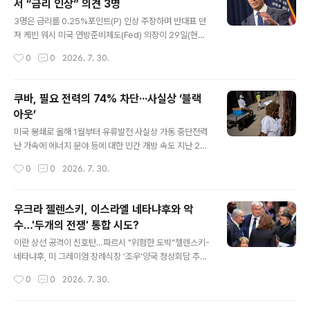
서 “금리 인상” 의견 3명
다.미 동부시간 오후 8시는 이란 테헤란 시간으로 30일 새
글 내용
벽 3시 30분이다. 미군의 공식 확인에 앞서 미 인터넷매체
3명은 금리를 0.25%포인트(P) 인상 주장하며 반대표 던
악시오스의 바락 라비드 기자는 이날 엑스에 "미군이 이란
져 케빈 워시 미국 연방준비제도(Fed) 의장이 29일(현지
에서 공습을 수행 중이라고 미 당국자가 나에게 말했다"고
시간) 워싱턴에서 열린 기자회견에서 발언하고 있다. AP연
작성시간
0
0
2026. 7. 30.
전했다. 중부사령부는 이번 공습이 "어제(28일) 중동에 주
합 미국 중앙은행인 연방준비제도(Fed·연준)는 29일(현
둔 중인 미군을 겨..
지시간) 기준금리를 3.50∼3.75%로 동결했다. 연준은 이
날 종료된 연방공개시장위원회(FOMC) 정례회의 후 기준
쿠바, 필요 전력의 74% 차단···사실상 ‘블랙
금리를 이같이 유지하기로 결정했다고 밝혔다. 기준금리
아웃’
동결은 올해 1월, 3월, 4월, 6월에 이어 5차례 연속이다.
글 내용
케빈 워시 연준 의장이 새로 취임한 이후 기준금리를 동결
미국 봉쇄로 올해 1월부터 유류발전 사실상 가동 중단전력
한 것은 2연속이다. 연준은 이번 금리 동결이 FOMC 위원
난 가속에 에너지 분야 등에 대한 민간 개방 속도 지난 29
12명 가운데 찬성 9표, 반대 3표의 표결로 결정됐다고 밝
일(현지시간) 쿠바 아바나에서 한 간호사가 이야기하고 있
작성시간
0
0
2026. 7. 30.
혔다. 이는 지난 6월 FOMC 회의에서 만장일치로 동결을
다. AP연합 전력난이 가중되는 쿠바에서 또다시 대정전에
결정한 ..
근접한 단전이 이어지고 있다. 정부는 전력난이 가속하자
에너지 분야 등에 대한 민간 개방에 속도를 내는 모양새다.
우크라 젤렌스키, 이스라엘 네타냐후와 악
쿠바전력청은 29일(현지시간) 전력 수요가 가장 몰리는 피
수…'두개의 전쟁' 통합 시도?
크 시간대에 전국 74%에 해당하는 구역이 동시에 단전되
글 내용
는 대규모 정전이 발생할 것으로 예상된다고 밝혔다. 현지
이란 상선 공격이 신호탄…파르시 "위험한 도박"젤렌스키-
일간 쿠바데바테와 스페인어권 매체 인포바에에 따르면 전
네타냐후, 미 그레이엄 장례식장 '조우'양국 정상회담 추진
력청은 이날 피크 시간대 전력 수요가 3200㎿(메가와
하다 주변 의식 막판에 접어이란, 카스피해 상선 공격 배후
작성시간
0
0
2026. 7. 30.
트)에 달할 것으로 보이지만 실제 가능한 공급 전력은 850
로 이스라엘 지목 아라그치 "이스라엘, 유럽을 전쟁에 끌어
㎿에 불..
들이려"트럼프 딜레마 노린 역발상, 트럼프가 응할까우크