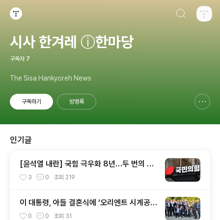
검색하기
티스토리
시사 한겨레 ⓘ한마당
구독자
7
The Sisa Hankyoreh News
구독하기
방명록
신고하기 레이어
열기
인기글
[윤석열 내란] 국힘 극우화 8년…두 번의 총
선 참패와 윤석열이 ‘폭주 기폭제’
3
0
조회
219
이 대통령, 아들 결혼식에 ‘오리엔트 시계공장
동료’ 초대
0
0
조회
31