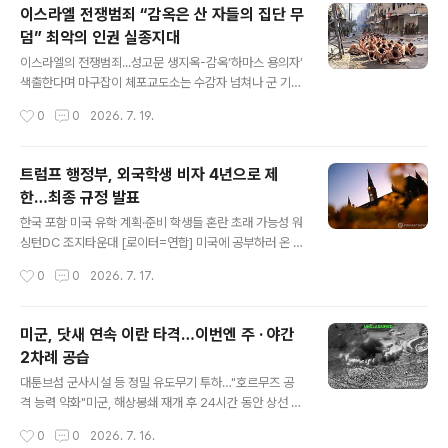
라·이란 '단일 전역 통합' 미국엔 "양날의 검"대이란 압박
이스라엘 전쟁범죄 “감옥은 산 자들의 집단 무
긍정적 vs 광범위한 확전 우려 28일 린지 그레이엄 상원
덤” 최악의 인권 실종지대
의원의 장례식을 앞둔 미국 워싱턴D.C.의 국립대성당. 이
글 내용
스라엘의 베냐민 네타냐후 총리와 우크라이나의 볼로디미
이스라엘의 전쟁범죄...성고문 생지옥-감옥‘하마스 용의자’
르 젤렌스키 대통령이 웃음 띤 얼굴로 악수했다. 도널드 트
색출한다며 마구잡이 체포교도소는 수감자 넘쳐나 군 기지
럼프 미국 대통령의 초청으로 방미한 두 사람의 대면은 3
에도 수용아부 그라이브 감옥 연상시키는 ‘인권 실종’ 사망·
작성시간
0
0
2026. 7. 19.
년 만이었다. 짧은 조우였지만, 이 장면은 지금까지 별개로
실종자 집계에서 빠진 숨겨진 숫자들기소도 재판도 없이
여겨졌던 우크라이나 전쟁과 이란 ..
무기한 징역살이 강요동물도 못먹을 음식…1년새 체중 절
반으로극우 장관 “수감자 밥 줄이고 사형 시켜야” 가자지
트럼프 행정부, 외국학생 비자 4년으로 제
구에서 전쟁이 터진 지 두 달 뒤인 2023년 12월 8일 이스
한…최종 규정 발표
라엘군에게 붙잡힌 사람들(가자 북부 베이트 라히야 거리).
글 내용
Ⓒ작가 미상(이스라엘군인 추정)/Reuters “군인들은 나
한국 포함 미국 유학 계획·준비 학생들 혼란 초래 가능성 워
를 눈가리개로 씌우고 수갑을 채운 채 80시간 동안 가둬두
싱턴DC 조지타운대 [로이터=연합] 미국에 공부하러 온 외
었다. 그들은 나를 군사 막사에다 내던졌다. 군인들은 (막사
국 학생들의 체류 기간이 앞으로 4년까지로 제한된다.블룸
작성시간
0
0
2026. 7. 17.
를) 드나들 때마다 내 온몸을 마구 때렸다. 한동안 음식이나
버그·로이터통신에 따르면 미 국토안보부(DHS)는 16일
물을 전혀 제공받지..
(현지시간) F-1 비자를 소지한 외국 학생들이 미국에 4년
만 머무르도록 하는 최종 규정을 발표했다. 4년이 지난 후
미군, 닷새 연속 이란 타격…이번엔 주 · 야간
에는 DHS에 갱신 절차를 밟아야 한다. 이전에는 학생 비자
2차례 공습
를 소지한 경우 정규과정 학업을 마칠 때까지 미국에 체류
글 내용
할 수 있었다. DHS는 이번 규정 변경으로 학생 비자 프로
대툰브섬 군사시설 등 정밀 유도무기 투하…"호르무즈 공
그램과 관련한 국가 안보상 우려가 해소될 것이라고 밝혔
격 능력 약화"미군, 해상봉쇄 재개 후 24시간 동안 상선 1
다. 변경된 규정이 시행되면 한국을 비롯해 각지에서 미국
척 무력화 · 2척 회항 조치 미 중부사령부가 공개한 이란 공
작성시간
0
0
2026. 7. 16.
유학을 계획·준비하는 학생들에게 상당한 혼란이 초래될
습 장면 [로이터=연합] 미군이 15일(현지시간) 닷새 연속