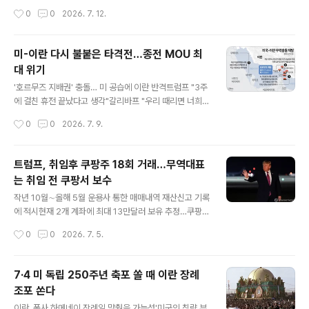
의장은 실종자 수를 언급하지 않았으나, 유엔은 여전히 5
아랍에미리트 아지만 해안 앞을 한 선박이 지나고 있다. A
작성시간
0
0
2026. 7. 12.
만 명이 실종 상태인 것으로 추산하고 있다. 현재 광장, 경
FP 연합 미국이 호르무즈해협을 통과하던 상선에 대한 이
기장 등에 마련된 임시 거..
란 이슬람혁명수비대(IRGC)의 공격에 대응해 11일(현지
시각) 이란에 대한 추가 공습을 시작했다. 이번 주 들어 세
미-이란 다시 불붙은 타격전…종전 MOU 최
번째 대이란 공습이다. 이란 최고지도자와 도널드 트럼프
대 위기
미국 대통령도 서로 복수와 대규모 보복을 위협하면서 미
글 내용
국-이란 간 군사 충돌이 재확산할 수 있다는 우려가 커지고
'호르무즈 지배권' 충돌… 미 공습에 이란 반격트럼프 "3주
있다. 미 중부사령부는 이날 소셜미디어 엑스에 올린 성명
에 걸친 휴전 끝났다고 생각"갈리바프 "우리 때리면 너희도
에서 “오후 7시15분(한국시각 12일 오전 8시15분)부터
맞을 것"충돌 핵심은 MOU 제5항 놓고 '동상이몽'"항행 자
작성시간
0
0
2026. 7. 9.
군통수권자의 지시에 따라 이란에 대한 이번 주 세 번째 공
유 아닌 주권과 레버리지 싸움""통제권 해결 없는 개방은
습을 시작했다”고 밝혔다. ..
불안정 재현" 7일 호르무즈 해협에서 이란의 상선 공격을
계기로 미국의 대대적 보복 공습과 이란의 걸프 지역 내 미
트럼프, 취임후 쿠팡주 18회 거래…무역대표
군 기지 공격이 이어지면서 3주 전 어렵게 타결된 14개 항
는 취임 전 쿠팡서 보수
의 종전 합의 양해각서(MOU)가 최대 위기에 놓였다. 도널
글 내용
드 트럼프 대통령이 터키 앙카라에서 열린 나토(북대서양
작년 10월∼올해 5월 운용사 통한 매매내역 재산신고 기록
조약기구) 정상회의를 마치고 워싱턴 D.C.로 돌아오는 길
에 적시현재 2개 계좌에 최대 13만달러 보유 추정…쿠팡
에, 8일 영국 동부 서퍽주의 미 공군기지인 RAF 밀든홀에
주가 하락에 수익률은 '글쎄'"투자 내용에 관여 않는다"지
작성시간
0
0
2026. 7. 5.
서 비행기를 갈아타며 손짓을 하고 있다. 2026. 0-7. 08
만…한-미현안 당사기업 주식 보유 논란 여지 커 트럼프 대
[AP=..
통령 [로이터=연합] 도널드 트럼프 미국 대통령이 미국 뉴
욕 증시에 상장된 쿠팡 주식을 지난해 10월부터 올해 5월
7·4 미 독립 250주년 축포 쏠 때 이란 장례
까지 운용사를 통해 18차례 사고 판 것으로 4일(현지시간)
조포 쏜다
확인됐다. 트럼프 대통령은 자신의 투자계좌 두 곳에 쿠팡
글 내용
보통주 주식을 담고 거래해왔으며, 전체 자산 대비로는 미
이란, 폭사 하메네이 장례일 맞췄을 가능성'미국의 침략 부