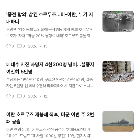
가능성이 크다.
이란의 군사시설을 공격했다. 그간 하루에 한차례 야간에
공습하던 것과 달리 이번엔 대낮과 야간에 걸쳐 2차례 타
'종전 합의' 삼킨 호르무즈…미-이란, 누가 지
격을 감행했다. 대(對)이란 군사작전을 수행 중인 미 중부
배하나
사령부(CENTCOM)는 소셜미디어 엑스(X·옛 트위터)에
글 내용
"이란을 겨냥한 오전 공습을 단행했다. 작전은 미 동부 표
트럼프 "해상봉쇄"…의회에 군사행동 재개 통보'호르무즈
준시 기준 오전 7시 30분에 최종 완료됐다"고 발표했다.
수호자' 자처 "화물 20% 통행료 내라"호르무즈 충돌 핵심
중부사령부는 약 90분간 이어진 작전에서 대툰브 섬(Gre
은 '오만 항로' 허용 여부이란군, 조율 없이 오만 항로 이용
작성시간
0
0
2026. 7. 15.
ater Tunb Island)에 있는 이란의 해안 방어 체계 및 순
한 상선 공격혁명수비대, 미 5함대 바레인 기지 집중 타격
항미사일..
후티 반군은 홍해 해협 차단 카드 만지작 미국의 해상봉쇄
재개와 이란의 미군 기지 공격이 이어지면서, 어렵게 타결
베네수 지진 사망자 4천300명 넘어…실종자
된 미국-이란 간의 종전 합의 양해각서(MOU)가 4주 만에
여전히 5만명
사실상 효력을 상실하게 됐다. 결국 최대 문제는 호르무즈
글 내용
해협이었다. 전 세계 석유 물동량의 약 25%, 가스의 20%
부상자는 1만6천740명, 구조된 인원은 6천462명, 실종
가 통과하는 호르무즈 통제권을 주장하며 '통행료'를 받겠
자는 5만명 선 베네수엘라 라과이라에서 지진으로 무너진
다는 이란의 입장과, 이를 절대로 인정할 수 없다는 미국의
건물 잔해 속을 11일(현지시간) 수색하는 사람들 [로이터=
작성시간
0
0
2026. 7. 12.
입장이 정면으로 맞부딪힌 결과다. 13일 이란 반다르아바
연합] 지난달 베네수엘라를 강타한 연쇄 강진으로 인한 사
스 인근 호르무즈 ..
망자가 4천300명을 넘어선 것으로 집계됐다.11일(현지시
간) AFP통신 등 외신에 따르면 이날 호르헤 로드리게스 베
이란 호르무즈 재봉쇄 직후, 미군 이번 주 3번
네수엘라 국회의장은 지난달 24일 발생한 두차례 지진으
째 공습
로 인한 사망자가 4천333명으로 늘었다고 밝혔다.이는 전
글 내용
날 발표보다 215명 증가한 수치다.부상자는 1만6천740
이란 혁명수비대 키프로스 선적 공격에 맞대응모즈타바
명, 구조된 인원은 6천462명으로 파악됐다. 로드리게스
“복수”…트럼프 “미사일 1000발 장전” 10일(현지시각)