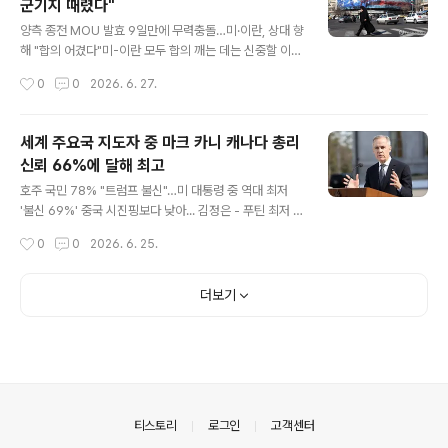
군기지 때렸다"
신 두 번째 임기 첫 해에 비트코인 등으로 적어도 22억 달
글 내용
러의 재산을 불렸다. 게티 이미지 합성 해리 트루먼은 월 11
양측 종전 MOU 발효 9일만에 무력충돌…미·이란, 상대 향
3 달러의 육군 연금 말고는 아무런 수입도 없이 백악관을
해 "합의 어겼다"미-이란 모두 합의 깨는 데는 신중할 이유
떠났다. 제33대 미국 대통령인 그는 "대통령직의 명성과
존재…돌발상황 따른 확전 우려도 구매하기이란 수도 테헤
작성시간
0
0
2026. 6. 27.
존엄성을 상업화하는 것은 잘못됐다"고 회고록에 적었다.
란의 반미 광고판 =지난 1월 31일(현지시간) 이란 수도 테
조지 W. 부시는..
헤란의 거대한 반미 광고판 근처를 한 여성이 지나가고 있
다. [EPA=연합] 미국과 이란이 종전을 위한 양해각서(MO
세계 주요국 지도자 중 마크 카니 캐나다 총리
U)에 정식 서명한 지 9일 만인 26일(현지시간) 다시 무력
신뢰 66%에 달해 최고
충돌했다. 미국과 이란이 MOU 체결 이후 후속 협상을 이
글 내용
어가던 상황에서 양측이 다시 화력을 주고받음에 따라 종
호주 국민 78% "트럼프 불신"…미 대통령 중 역대 최저
전 합의가 고비를 맞게 된 모습이다. 중동 지역 미군을 관할
'불신 69%' 중국 시진핑보다 낮아... 김정은 - 푸틴 최저 구
하는 중부사령부는 이날 엑스(X·옛 트위터)에 올린 성명에
매하기트럼프 미국 대통령과 중국 시진핑 [AP 연합] 세계
작성시간
0
0
2026. 6. 25.
서 "중부사령부 소속 부대는 26일 호르무즈 해협을 통과하
적으로 도널드 트럼프 미국 대통령에 대한 여론이 악화한
던 상선에 대한 ..
가운데 80% 가까운 호주 국민이 트럼프 대통령을 불신한
다는 여론조사 결과가 나왔다,24일(현지시간) 호주 싱크탱
더보기
크 로위연구소에 따르면 미국-이란 전쟁이 발발한 이후인
지난 3월 연구소가 실시한 연례 여론조사 결과 응답자 2천
13명 중 78%가 트럼프 대통령을 "신뢰하지 않는다"고 답
해 "신뢰한다"고 밝힌 21%를 크게 앞섰다. 이로써 트럼프
대통령은 이 여론조사 사상 미국 대통령에 대해 가장 낮은
신뢰도를 기록했다.특히 "전혀 신뢰하지 않는다"는 강한 부
의안내
티스토리
로그인
고객센터
정적 의견이 ..