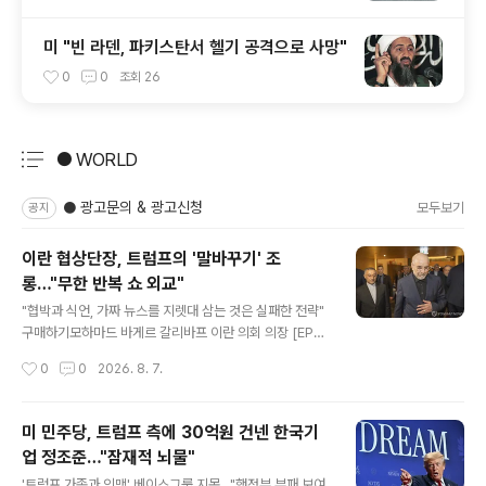
미 "빈 라덴, 파키스탄서 헬기 공격으로 사망"
0
0
조회
26
● WORLD
분류 전체보기
주요 글 목록
● 광고문의 & 광고신청
모두보기
공지
이란 협상단장, 트럼프의 '말바꾸기' 조
롱…"무한 반복 쇼 외교"
글 내용
"협박과 식언, 가짜 뉴스를 지렛대 삼는 것은 실패한 전략"
구매하기모하마드 바게르 갈리바프 이란 의회 의장 [EPA
연합] 대미 종전 협상에서 이란 측 협상단장을 맡고 있는 모
작성시간
0
0
2026. 8. 7.
하마드 바게르 갈리바프 이란 의회 의장이 도널드 트럼프
미국 대통령의 '발 바꾸기'를 조롱하며 비판했다. 갈리바프
의장은 6일(현지시간) 소셜미디어 엑스(X)에 "'대규모 공
미 민주당, 트럼프 측에 30억원 건넨 한국기
격이 임박했다… 잠깐, 취소. 그들이 협상을 원한다'"라고
업 정조준…"잠재적 뇌물"
쓰고 "이는 무한 반복되는 쇼 외교(theater diplomac
글 내용
y)"라고 지적했다. 그는 이어 "협박과 식언, 가짜 뉴스를 지
'트럼프 가족과 인맥' 베이스그룹 지목…"행정부 부패 보여