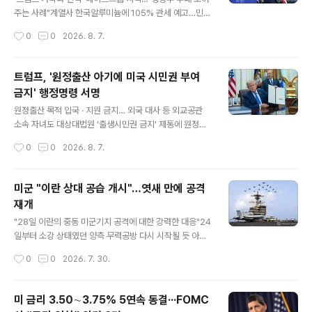
렛대 삼는 것은 실패한 전략"이라며 "현실을 직시하고 약속
주는 사례"계열사 한국알루미늄에 105% 관세 예고…민주
을 이행하라. 우리에게 더 이상의 쇼는 필요 없다"고 강조
"제재 완화 목적 아닌가"트럼프측, 30억원에 '별도 사안'
작성시간
0
0
2026. 8. 7.
했다. 모하마드 바게르 갈리바프 이란 의회 의장의 X 메시..
해명…베이스그룹 "골프장 사업 관련" 트럼프 대통령 [AF
P=연합] 미국 민주당이 도널드 트럼프 대통령의 가족 기업
에 지난해 200만달러(당시 환율로 약 30억원)를 건넨 한
트럼프, '원정출산 아기에 미국 시민권 부여
국 기업을 잠정적인 '뇌물 공여자'로 보고 조사에 나섰다.
금지' 행정명령 서명
해당 기업은 트럼프 대통령 일가와 와인 및 골프장 사업을
글 내용
하는 베이스그룹으로, 계열사인 한국알루미늄이 미 행정부
원정출산 목적 입국 · 지원 금지… 외국 대사 등 외교공관
와 무역 분쟁을 겪고 있다. 민주당 엘리자베스 워런(매사추
소속 자녀도 대상대법원 '출생시민권 금지' 제동에 원정출
세츠), 리처드 블루먼솔(코네티컷), 앤디 김(뉴저지) 상원의
산 금지로 전환…'중 부자 악용' 인식 구매하기행정명령에
작성시간
0
0
2026. 8. 7.
원은 서한에서 트럼프 대통령 가족 기업인 트럼프 오거니
서명한 트럼프 미국 대통령 6일(현지시간) 미국 워싱턴 D.
제이션이 베이스그룹에서..
C.에 위치한 백악관 집무실서 트럼프 미국 대통령이 서명
한 행정명령을 공개하고 있다. [EPA=연합] 도널드 트럼프
미군 "이란 상대 공습 개시"…엿새 만에 공격
미국 대통령이 6일(현지시간) 자녀의 미국 시민권 획득을
재개
위한 이른바 '원정출산'을 차단하는 조치에 나섰다. 트럼프
글 내용
대통령은 이날 백악관에서 서명식을 열고 이같은 내용을
"28일 이란의 중동 미군기지 공격에 대한 강력한 대응"24
골자로 하는 행정명령에 서명했다. 트럼프 대통령은 출생
일부터 소강 상태였던 양측 무력공방 다시 시작될 듯 아라
시민권 금지 행정명령에 제동을 건 6월말 연방대법원의 판
비아해의 미 항공모함 조지 H.W. 부시호 [AFP=연합] 미
작성시간
0
0
2026. 7. 30.
결에 대해 "아주 유감스러운 결정"이라며 "아주 부당하다.
군이 29일(현지시간) 엿새 만에 이란을 상대로 한 공습을
그래서 우리는 (제도를) 조..
재개했다.이란에 대한 군사작전을 총괄하는 미 중부사령부
는 이날 엑스(X·옛 트위터)에 "미군은 미 동부시간으로 오
미 금리 3.50∼3.75% 5연속 동결···FOMC
늘 오후 8시부터 이란을 상대로 공습을 개시했다"고 밝혔