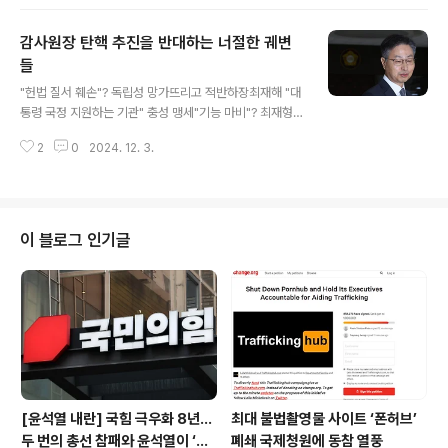
도 감사를 하지 않았다고 돌연 인정하면서 그 의도를 두고
의혹이 커지고 있다. 감사원장 탄핵의 주요 근거가 될 수 있
감사원장 탄핵 추진을 반대하는 너절한 궤변
는 증거 은폐 논란을 감사원 스스로 증폭시킨 셈이기 때문
이다. 공사비 대납 등 대통령 관련 뇌물 의혹이 가시지 않
들
글 내용
자, 감사원이 대신 총대를 멘 것 아니냐는 말도 나온다.감사
"헌법 질서 훼손"? 독립성 망가뜨리고 적반하장최재해 "대
원은 2일 오전 최재해 감사원장 탄핵의 부당함을 주장하는
통령 국정 지원하는 기관" 충성 맹세"기능 마비"? 최재형
기자회견에서 탄핵 주요 근거인 관저 이전 부실·봐주기 감
중도 사퇴 때도 마비 안 돼"문재인이 임명"? 공석 메운 것…
사 의혹을 적극 방어했다. 앞서 한겨레는 대통령 경호처가
2
0
2024. 12. 3.
기대 철저 배신조은석은 '친민주'라 원장 대행 맡으면 안 된
스크린 골프장 용도로 검..
다?검사 27년…심지어 노무현 서거 때 대검 대변인최재형
이 임명 제청…당시 청와대는 김오수 요구탄핵 오히려 늦은
감…개가 짖어도 기차는 간다 최재해 감사원장이 29일 국
회 예결위 회의에 들어가며 탄핵 관련 입장을 말하고 있다.
이 블로그 인기글
2024.11.29. 연합 제1야당이 이제야 감사원장에 대해 탄
핵소추라는 칼을 빼든 건 오히려 늦은 감이 있다. 독립적‧중
립적 헌법기관이어야 할 감사원이 복구가 가능할지 의문일
정도로 망가진 지 오래이기 때문이다.더불어민주당이 최재
해 감사원장에 대한..
[윤석열 내란] 국힘 극우화 8년…
최대 불법촬영물 사이트 ‘폰허브’
두 번의 총선 참패와 윤석열이 ‘폭
폐쇄 국제청원에 동참 열풍