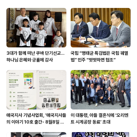
주 기폭제’
3대가 함께 떠난 쿠바 단기선교...
국힘 “명태균 특검법은 국힘 궤멸
하나님 은혜와 긍휼에 감사
법” 민주 “떳떳하면 협조”
애국지사 기념사업회, ’애국지사들
이 대통령, 아들 결혼식에 ‘오리엔
의 이야기 10호 출간- 8월8일 출
트 시계공장 동료’ 초대
판기념회