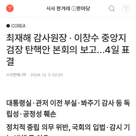
검색하기
시사 한겨레 ⓘ한마당
티스토리
● COREA
최재해 감사원장 · 이창수 중앙지
검장 탄핵안 본회의 보고…4일 표
결
시사한매니져
2024. 12. 3. 02:20
대통령실·관저 이전 부실·봐주기 감사 등 독
립성·공정성 훼손
정치적 중립 의무 위반, 국회의 입법·감시 기