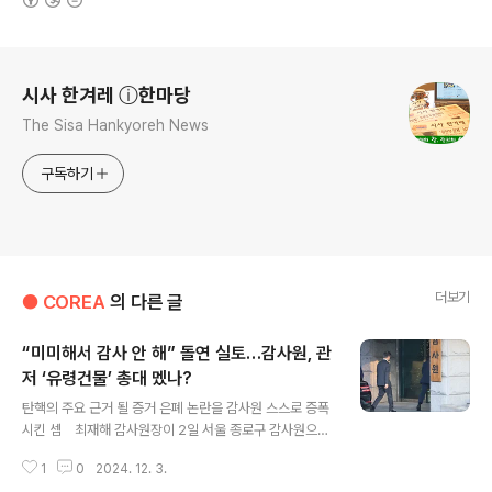
로그 정보
시사 한겨레 ⓘ한마당
The Sisa Hankyoreh News
구독하기
더보기
● COREA
의 다른 글
“미미해서 감사 안 해” 돌연 실토…감사원, 관
저 ‘유령건물’ 총대 멨나?
글 내용
탄핵의 주요 근거 될 증거 은폐 논란을 감사원 스스로 증폭
시킨 셈 최재해 감사원장이 2일 서울 종로구 감사원으로
출근하고 있다. 연합 감사원이 서울 한남동 대통령 관저에
1
0
2024. 12. 3.
지어진 70㎡ 미등기 유령 건물이 있다는 사실을 확인하고