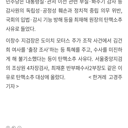
민주당은 대통령실·관저 이전 관련 부실·봐주기 감사 등
감사원의 독립성·공정성 훼손과 정치적 중립 의무 위반,
국회의 입법·감시 기능 방해 등을 최재해 원장의 탄핵소추
사유로 들었다.
이창수 지검장은 도이치 모터스 주가 조작 사건에서 김건
희 여사를 ‘출장 조사’하는 등 특혜를 주고, 수사를 미진하
게 해 불기소했다는 등이 탄핵소추 사유다. 서울중앙지검
의 조상원 4차장검사, 최재훈 반부패수사2부장도 같은 이
유로 탄핵소추 대상에 올랐다. < 한겨레
고경주
기자 >
(새창열림)