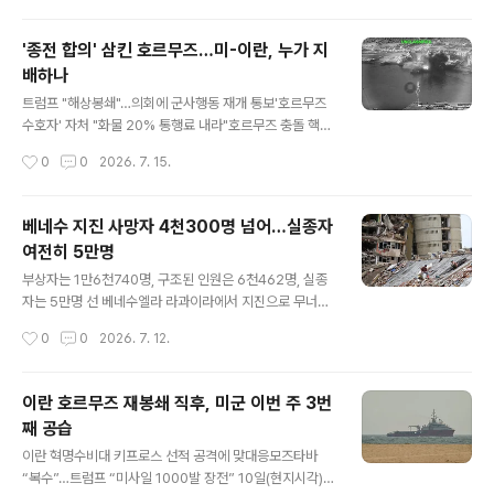
가능성이 크다.
이란의 군사시설을 공격했다. 그간 하루에 한차례 야간에
공습하던 것과 달리 이번엔 대낮과 야간에 걸쳐 2차례 타
'종전 합의' 삼킨 호르무즈…미-이란, 누가 지
격을 감행했다. 대(對)이란 군사작전을 수행 중인 미 중부
배하나
사령부(CENTCOM)는 소셜미디어 엑스(X·옛 트위터)에
글 내용
"이란을 겨냥한 오전 공습을 단행했다. 작전은 미 동부 표
트럼프 "해상봉쇄"…의회에 군사행동 재개 통보'호르무즈
준시 기준 오전 7시 30분에 최종 완료됐다"고 발표했다.
수호자' 자처 "화물 20% 통행료 내라"호르무즈 충돌 핵심
중부사령부는 약 90분간 이어진 작전에서 대툰브 섬(Gre
은 '오만 항로' 허용 여부이란군, 조율 없이 오만 항로 이용
작성시간
0
0
2026. 7. 15.
ater Tunb Island)에 있는 이란의 해안 방어 체계 및 순
한 상선 공격혁명수비대, 미 5함대 바레인 기지 집중 타격
항미사일..
후티 반군은 홍해 해협 차단 카드 만지작 미국의 해상봉쇄
재개와 이란의 미군 기지 공격이 이어지면서, 어렵게 타결
베네수 지진 사망자 4천300명 넘어…실종자
된 미국-이란 간의 종전 합의 양해각서(MOU)가 4주 만에
여전히 5만명
사실상 효력을 상실하게 됐다. 결국 최대 문제는 호르무즈
글 내용
해협이었다. 전 세계 석유 물동량의 약 25%, 가스의 20%
부상자는 1만6천740명, 구조된 인원은 6천462명, 실종
가 통과하는 호르무즈 통제권을 주장하며 '통행료'를 받겠
자는 5만명 선 베네수엘라 라과이라에서 지진으로 무너진
다는 이란의 입장과, 이를 절대로 인정할 수 없다는 미국의
건물 잔해 속을 11일(현지시간) 수색하는 사람들 [로이터=
작성시간
0
0
2026. 7. 12.
입장이 정면으로 맞부딪힌 결과다. 13일 이란 반다르아바
연합] 지난달 베네수엘라를 강타한 연쇄 강진으로 인한 사
스 인근 호르무즈 ..
망자가 4천300명을 넘어선 것으로 집계됐다.11일(현지시
간) AFP통신 등 외신에 따르면 이날 호르헤 로드리게스 베
이란 호르무즈 재봉쇄 직후, 미군 이번 주 3번
네수엘라 국회의장은 지난달 24일 발생한 두차례 지진으
째 공습
로 인한 사망자가 4천333명으로 늘었다고 밝혔다.이는 전
글 내용
날 발표보다 215명 증가한 수치다.부상자는 1만6천740
이란 혁명수비대 키프로스 선적 공격에 맞대응모즈타바
명, 구조된 인원은 6천462명으로 파악됐다. 로드리게스
“복수”…트럼프 “미사일 1000발 장전” 10일(현지시각)