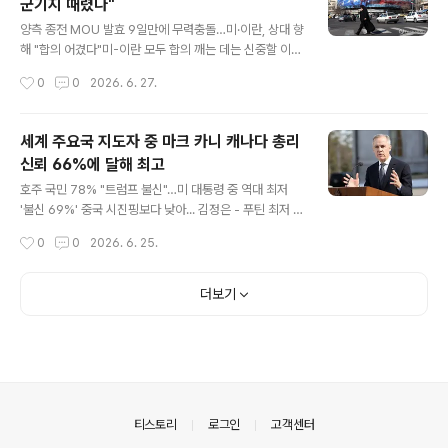
군기지 때렸다"
신 두 번째 임기 첫 해에 비트코인 등으로 적어도 22억 달
글 내용
러의 재산을 불렸다. 게티 이미지 합성 해리 트루먼은 월 11
양측 종전 MOU 발효 9일만에 무력충돌…미·이란, 상대 향
3 달러의 육군 연금 말고는 아무런 수입도 없이 백악관을
해 "합의 어겼다"미-이란 모두 합의 깨는 데는 신중할 이유
떠났다. 제33대 미국 대통령인 그는 "대통령직의 명성과
존재…돌발상황 따른 확전 우려도 구매하기이란 수도 테헤
작성시간
0
0
2026. 6. 27.
존엄성을 상업화하는 것은 잘못됐다"고 회고록에 적었다.
란의 반미 광고판 =지난 1월 31일(현지시간) 이란 수도 테
조지 W. 부시는..
헤란의 거대한 반미 광고판 근처를 한 여성이 지나가고 있
다. [EPA=연합] 미국과 이란이 종전을 위한 양해각서(MO
세계 주요국 지도자 중 마크 카니 캐나다 총리
U)에 정식 서명한 지 9일 만인 26일(현지시간) 다시 무력
신뢰 66%에 달해 최고
충돌했다. 미국과 이란이 MOU 체결 이후 후속 협상을 이
글 내용
어가던 상황에서 양측이 다시 화력을 주고받음에 따라 종
호주 국민 78% "트럼프 불신"…미 대통령 중 역대 최저
전 합의가 고비를 맞게 된 모습이다. 중동 지역 미군을 관할
'불신 69%' 중국 시진핑보다 낮아... 김정은 - 푸틴 최저 구
하는 중부사령부는 이날 엑스(X·옛 트위터)에 올린 성명에
매하기트럼프 미국 대통령과 중국 시진핑 [AP 연합] 세계
작성시간
0
0
2026. 6. 25.
서 "중부사령부 소속 부대는 26일 호르무즈 해협을 통과하
적으로 도널드 트럼프 미국 대통령에 대한 여론이 악화한
던 상선에 대한 ..
가운데 80% 가까운 호주 국민이 트럼프 대통령을 불신한
다는 여론조사 결과가 나왔다,24일(현지시간) 호주 싱크탱
더보기
크 로위연구소에 따르면 미국-이란 전쟁이 발발한 이후인
지난 3월 연구소가 실시한 연례 여론조사 결과 응답자 2천
13명 중 78%가 트럼프 대통령을 "신뢰하지 않는다"고 답
해 "신뢰한다"고 밝힌 21%를 크게 앞섰다. 이로써 트럼프
대통령은 이 여론조사 사상 미국 대통령에 대해 가장 낮은
신뢰도를 기록했다.특히 "전혀 신뢰하지 않는다"는 강한 부
의안내
티스토리
로그인
고객센터
정적 의견이 ..