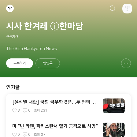
검색하기
티스토리
시사 한겨레 ⓘ한마당
구독자
7
The Sisa Hankyoreh News
구독하기
방명록
신고하기 레이어
열기
인기글
[윤석열 내란] 국힘 극우화 8년…두 번의 총
선 참패와 윤석열이 ‘폭주 기폭제’
3
0
조회
231
미 "빈 라덴, 파키스탄서 헬기 공격으로 사망"
0
0
조회
37