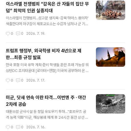
라·이란 '단일 전역 통합' 미국엔 "양날의 검"대이란 압박
이스라엘 전쟁범죄 “감옥은 산 자들의 집단 무
긍정적 vs 광범위한 확전 우려 28일 린지 그레이엄 상원
덤” 최악의 인권 실종지대
의원의 장례식을 앞둔 미국 워싱턴D.C.의 국립대성당. 이
글 내용
스라엘의 베냐민 네타냐후 총리와 우크라이나의 볼로디미
이스라엘의 전쟁범죄...성고문 생지옥-감옥‘하마스 용의자’
르 젤렌스키 대통령이 웃음 띤 얼굴로 악수했다. 도널드 트
색출한다며 마구잡이 체포교도소는 수감자 넘쳐나 군 기지
럼프 미국 대통령의 초청으로 방미한 두 사람의 대면은 3
에도 수용아부 그라이브 감옥 연상시키는 ‘인권 실종’ 사망·
작성시간
0
0
2026. 7. 19.
년 만이었다. 짧은 조우였지만, 이 장면은 지금까지 별개로
실종자 집계에서 빠진 숨겨진 숫자들기소도 재판도 없이
여겨졌던 우크라이나 전쟁과 이란 ..
무기한 징역살이 강요동물도 못먹을 음식…1년새 체중 절
반으로극우 장관 “수감자 밥 줄이고 사형 시켜야” 가자지
트럼프 행정부, 외국학생 비자 4년으로 제
구에서 전쟁이 터진 지 두 달 뒤인 2023년 12월 8일 이스
한…최종 규정 발표
라엘군에게 붙잡힌 사람들(가자 북부 베이트 라히야 거리).
글 내용
Ⓒ작가 미상(이스라엘군인 추정)/Reuters “군인들은 나
한국 포함 미국 유학 계획·준비 학생들 혼란 초래 가능성 워
를 눈가리개로 씌우고 수갑을 채운 채 80시간 동안 가둬두
싱턴DC 조지타운대 [로이터=연합] 미국에 공부하러 온 외
었다. 그들은 나를 군사 막사에다 내던졌다. 군인들은 (막사
국 학생들의 체류 기간이 앞으로 4년까지로 제한된다.블룸
작성시간
0
0
2026. 7. 17.
를) 드나들 때마다 내 온몸을 마구 때렸다. 한동안 음식이나
버그·로이터통신에 따르면 미 국토안보부(DHS)는 16일
물을 전혀 제공받지..
(현지시간) F-1 비자를 소지한 외국 학생들이 미국에 4년
만 머무르도록 하는 최종 규정을 발표했다. 4년이 지난 후
미군, 닷새 연속 이란 타격…이번엔 주 · 야간
에는 DHS에 갱신 절차를 밟아야 한다. 이전에는 학생 비자
2차례 공습
를 소지한 경우 정규과정 학업을 마칠 때까지 미국에 체류
글 내용
할 수 있었다. DHS는 이번 규정 변경으로 학생 비자 프로
대툰브섬 군사시설 등 정밀 유도무기 투하…"호르무즈 공
그램과 관련한 국가 안보상 우려가 해소될 것이라고 밝혔
격 능력 약화"미군, 해상봉쇄 재개 후 24시간 동안 상선 1
다. 변경된 규정이 시행되면 한국을 비롯해 각지에서 미국
척 무력화 · 2척 회항 조치 미 중부사령부가 공개한 이란 공
작성시간
0
0
2026. 7. 16.
유학을 계획·준비하는 학생들에게 상당한 혼란이 초래될
습 장면 [로이터=연합] 미군이 15일(현지시간) 닷새 연속