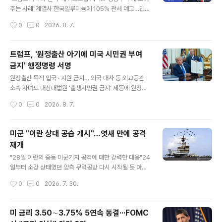
렛대 삼는 것은 실패한 전략"이라며 "현실을 직시하고 약속
주는 사례"계열사 한국알루미늄에 105% 관세 예고…민주
을 이행하라. 우리에게 더 이상의 쇼는 필요 없다"고 강조
"제재 완화 목적 아닌가"트럼프측, 30억원에 '별도 사안'
작성시간
0
0
2026. 8. 7.
했다. 모하마드 바게르 갈리바프 이란 의회 의장의 X 메시..
해명…베이스그룹 "골프장 사업 관련" 트럼프 대통령 [AF
P=연합] 미국 민주당이 도널드 트럼프 대통령의 가족 기업
에 지난해 200만달러(당시 환율로 약 30억원)를 건넨 한
트럼프, '원정출산 아기에 미국 시민권 부여
국 기업을 잠정적인 '뇌물 공여자'로 보고 조사에 나섰다.
금지' 행정명령 서명
해당 기업은 트럼프 대통령 일가와 와인 및 골프장 사업을
글 내용
하는 베이스그룹으로, 계열사인 한국알루미늄이 미 행정부
원정출산 목적 입국 · 지원 금지… 외국 대사 등 외교공관
와 무역 분쟁을 겪고 있다. 민주당 엘리자베스 워런(매사추
소속 자녀도 대상대법원 '출생시민권 금지' 제동에 원정출
세츠), 리처드 블루먼솔(코네티컷), 앤디 김(뉴저지) 상원의
산 금지로 전환…'중 부자 악용' 인식 구매하기행정명령에
작성시간
0
0
2026. 8. 7.
원은 서한에서 트럼프 대통령 가족 기업인 트럼프 오거니
서명한 트럼프 미국 대통령 6일(현지시간) 미국 워싱턴 D.
제이션이 베이스그룹에서..
C.에 위치한 백악관 집무실서 트럼프 미국 대통령이 서명
한 행정명령을 공개하고 있다. [EPA=연합] 도널드 트럼프
미군 "이란 상대 공습 개시"…엿새 만에 공격
미국 대통령이 6일(현지시간) 자녀의 미국 시민권 획득을
재개
위한 이른바 '원정출산'을 차단하는 조치에 나섰다. 트럼프
글 내용
대통령은 이날 백악관에서 서명식을 열고 이같은 내용을
"28일 이란의 중동 미군기지 공격에 대한 강력한 대응"24
골자로 하는 행정명령에 서명했다. 트럼프 대통령은 출생
일부터 소강 상태였던 양측 무력공방 다시 시작될 듯 아라
시민권 금지 행정명령에 제동을 건 6월말 연방대법원의 판
비아해의 미 항공모함 조지 H.W. 부시호 [AFP=연합] 미
작성시간
0
0
2026. 7. 30.
결에 대해 "아주 유감스러운 결정"이라며 "아주 부당하다.
군이 29일(현지시간) 엿새 만에 이란을 상대로 한 공습을
그래서 우리는 (제도를) 조..
재개했다.이란에 대한 군사작전을 총괄하는 미 중부사령부
는 이날 엑스(X·옛 트위터)에 "미군은 미 동부시간으로 오
미 금리 3.50∼3.75% 5연속 동결···FOMC
늘 오후 8시부터 이란을 상대로 공습을 개시했다"고 밝혔