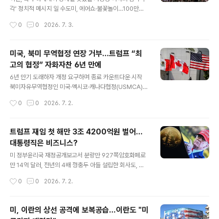
미한 규모지만 현재 남은 주식의 액면가는 최대 13만달러
각' 정치적 메시지 일 수도미, 에어쇼·불꽃놀이…100만명
(약 2억원)일 것으로 추정된다. 트럼프 대통령의 재임중 주
운집 예상"트럼프, 독립기념일 사유화…MAGA 무대"'은
작성시간
0
0
2026. 7. 3.
식 거래는 운용사를 통해 이뤄져 왔고, 트럼프 대통령은 투
둔' 모즈타바, 장례식 공식 등장할지 주목장례식때 이스라
자 계좌 운용에 본인이 ..
엘 공격설 나돌아 긴장감 2026년 7월 4일. 지구 반대편의
두 수도에서 극적으로 대비되는 장면이 펼쳐진다. 워싱턴
미국, 북미 무역협정 연장 거부…트럼프 “최
D.C.에선 미국 독립 250주년 기념행사가, 테헤란에선 지
고의 협정” 자화자찬 6년 만에
난 2월 28일 미국과 이스라엘의 합동 공격에 폭사한 이란
글 내용
최고지도자 알리 하메네이의 뒤늦은 장례 행사가 시작된
6년 만기 도래하자 개정 요구하며 종료 카운트다운 시작
다. 선제공격을 감행한 미국은 축포, 공격당한 이란은 조포
북미자유무역협정인 미국·멕시코·캐나다협정(USMCA)의
를 쏘며 각각 '결의'를 다지는 날이다. 1일 도널드 트럼프 미
회원국 국기. 로이터 연합 도널드 트럼프 미국 행정부가 북
작성시간
0
0
2026. 7. 2.
국 대통령이 노스다코타주 비스마르크 시립공항에 도착해
미자유무역협정인 ‘미국·멕시코·캐나다협정’(USMCA)의
에어포스원(대통령 전용기..
연장을 거부했다. 제이미슨 그리어 미국 무역대표는 1일 성
명을 통해 “미국은 현재 형태 그대로 미국·멕시코·캐니다협
트럼프 재임 첫 해만 3조 4200억원 벌어…
정을 갱신하는 데 동의하지 않는다”며 “이에 따라 협정은
대통령직은 비즈니스?
갱신되지 않는다”고 밝혔다. 그는 “미국은 이 협정의 결함
글 내용
과 이들 국가와의 무역 적자 문제를 해결하기 위해 멕시코,
미 정부윤리국 재정공개보고서 분량만 927쪽암호화폐로
캐나다와 계속 협상해 나갈 것”이라고 덧붙였다. 이는 제조
만 14억 달러, 전년의 4배 껑충두 아들 설립한 회사도, 정
업 일자리를 미국으로 다시 불러들이고, 멕시코 및 캐나다
책 뒷받침 의혹서명 들어간 성경, 운동화, 향수까지 팔아 미
작성시간
0
0
2026. 7. 2.
와의 무역 적자를 줄이기 위해 협정 개정을 압박하려는 의
디어 업체 소송 관련 8650만 달러 챙겨주식 거래 2만 12
도로 풀이된다. USMCA는 ..
85회 "펀드가 투자한 것"본인이 자국 칩 제조 발표하고 엔
비디아 거래정책 결정과 사적 수익의 연관성 흐릿해져 도
미, 이란의 상선 공격에 보복공습…이란도 "미
널드 트럼프 미국 대통령은 '미국을 다시 위대하게' 하는 대