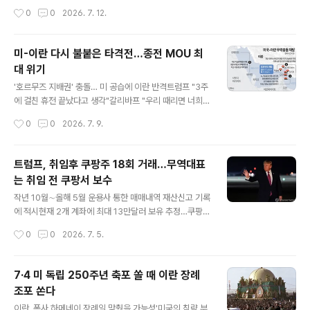
의장은 실종자 수를 언급하지 않았으나, 유엔은 여전히 5
아랍에미리트 아지만 해안 앞을 한 선박이 지나고 있다. A
작성시간
0
0
2026. 7. 12.
만 명이 실종 상태인 것으로 추산하고 있다. 현재 광장, 경
FP 연합 미국이 호르무즈해협을 통과하던 상선에 대한 이
기장 등에 마련된 임시 거..
란 이슬람혁명수비대(IRGC)의 공격에 대응해 11일(현지
시각) 이란에 대한 추가 공습을 시작했다. 이번 주 들어 세
미-이란 다시 불붙은 타격전…종전 MOU 최
번째 대이란 공습이다. 이란 최고지도자와 도널드 트럼프
대 위기
미국 대통령도 서로 복수와 대규모 보복을 위협하면서 미
글 내용
국-이란 간 군사 충돌이 재확산할 수 있다는 우려가 커지고
'호르무즈 지배권' 충돌… 미 공습에 이란 반격트럼프 "3주
있다. 미 중부사령부는 이날 소셜미디어 엑스에 올린 성명
에 걸친 휴전 끝났다고 생각"갈리바프 "우리 때리면 너희도
에서 “오후 7시15분(한국시각 12일 오전 8시15분)부터
맞을 것"충돌 핵심은 MOU 제5항 놓고 '동상이몽'"항행 자
작성시간
0
0
2026. 7. 9.
군통수권자의 지시에 따라 이란에 대한 이번 주 세 번째 공
유 아닌 주권과 레버리지 싸움""통제권 해결 없는 개방은
습을 시작했다”고 밝혔다. ..
불안정 재현" 7일 호르무즈 해협에서 이란의 상선 공격을
계기로 미국의 대대적 보복 공습과 이란의 걸프 지역 내 미
트럼프, 취임후 쿠팡주 18회 거래…무역대표
군 기지 공격이 이어지면서 3주 전 어렵게 타결된 14개 항
는 취임 전 쿠팡서 보수
의 종전 합의 양해각서(MOU)가 최대 위기에 놓였다. 도널
글 내용
드 트럼프 대통령이 터키 앙카라에서 열린 나토(북대서양
작년 10월∼올해 5월 운용사 통한 매매내역 재산신고 기록
조약기구) 정상회의를 마치고 워싱턴 D.C.로 돌아오는 길
에 적시현재 2개 계좌에 최대 13만달러 보유 추정…쿠팡
에, 8일 영국 동부 서퍽주의 미 공군기지인 RAF 밀든홀에
주가 하락에 수익률은 '글쎄'"투자 내용에 관여 않는다"지
작성시간
0
0
2026. 7. 5.
서 비행기를 갈아타며 손짓을 하고 있다. 2026. 0-7. 08
만…한-미현안 당사기업 주식 보유 논란 여지 커 트럼프 대
[AP=..
통령 [로이터=연합] 도널드 트럼프 미국 대통령이 미국 뉴
욕 증시에 상장된 쿠팡 주식을 지난해 10월부터 올해 5월
7·4 미 독립 250주년 축포 쏠 때 이란 장례
까지 운용사를 통해 18차례 사고 판 것으로 4일(현지시간)
조포 쏜다
확인됐다. 트럼프 대통령은 자신의 투자계좌 두 곳에 쿠팡
글 내용
보통주 주식을 담고 거래해왔으며, 전체 자산 대비로는 미
이란, 폭사 하메네이 장례일 맞췄을 가능성'미국의 침략 부