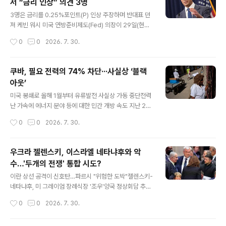
서 “금리 인상” 의견 3명
다.미 동부시간 오후 8시는 이란 테헤란 시간으로 30일 새
글 내용
벽 3시 30분이다. 미군의 공식 확인에 앞서 미 인터넷매체
3명은 금리를 0.25%포인트(P) 인상 주장하며 반대표 던
악시오스의 바락 라비드 기자는 이날 엑스에 "미군이 이란
져 케빈 워시 미국 연방준비제도(Fed) 의장이 29일(현지
에서 공습을 수행 중이라고 미 당국자가 나에게 말했다"고
시간) 워싱턴에서 열린 기자회견에서 발언하고 있다. AP연
작성시간
0
0
2026. 7. 30.
전했다. 중부사령부는 이번 공습이 "어제(28일) 중동에 주
합 미국 중앙은행인 연방준비제도(Fed·연준)는 29일(현
둔 중인 미군을 겨..
지시간) 기준금리를 3.50∼3.75%로 동결했다. 연준은 이
날 종료된 연방공개시장위원회(FOMC) 정례회의 후 기준
쿠바, 필요 전력의 74% 차단···사실상 ‘블랙
금리를 이같이 유지하기로 결정했다고 밝혔다. 기준금리
아웃’
동결은 올해 1월, 3월, 4월, 6월에 이어 5차례 연속이다.
글 내용
케빈 워시 연준 의장이 새로 취임한 이후 기준금리를 동결
미국 봉쇄로 올해 1월부터 유류발전 사실상 가동 중단전력
한 것은 2연속이다. 연준은 이번 금리 동결이 FOMC 위원
난 가속에 에너지 분야 등에 대한 민간 개방 속도 지난 29
12명 가운데 찬성 9표, 반대 3표의 표결로 결정됐다고 밝
일(현지시간) 쿠바 아바나에서 한 간호사가 이야기하고 있
작성시간
0
0
2026. 7. 30.
혔다. 이는 지난 6월 FOMC 회의에서 만장일치로 동결을
다. AP연합 전력난이 가중되는 쿠바에서 또다시 대정전에
결정한 ..
근접한 단전이 이어지고 있다. 정부는 전력난이 가속하자
에너지 분야 등에 대한 민간 개방에 속도를 내는 모양새다.
우크라 젤렌스키, 이스라엘 네타냐후와 악
쿠바전력청은 29일(현지시간) 전력 수요가 가장 몰리는 피
수…'두개의 전쟁' 통합 시도?
크 시간대에 전국 74%에 해당하는 구역이 동시에 단전되
글 내용
는 대규모 정전이 발생할 것으로 예상된다고 밝혔다. 현지
이란 상선 공격이 신호탄…파르시 "위험한 도박"젤렌스키-
일간 쿠바데바테와 스페인어권 매체 인포바에에 따르면 전
네타냐후, 미 그레이엄 장례식장 '조우'양국 정상회담 추진
력청은 이날 피크 시간대 전력 수요가 3200㎿(메가와
하다 주변 의식 막판에 접어이란, 카스피해 상선 공격 배후
작성시간
0
0
2026. 7. 30.
트)에 달할 것으로 보이지만 실제 가능한 공급 전력은 850
로 이스라엘 지목 아라그치 "이스라엘, 유럽을 전쟁에 끌어
㎿에 불..
들이려"트럼프 딜레마 노린 역발상, 트럼프가 응할까우크