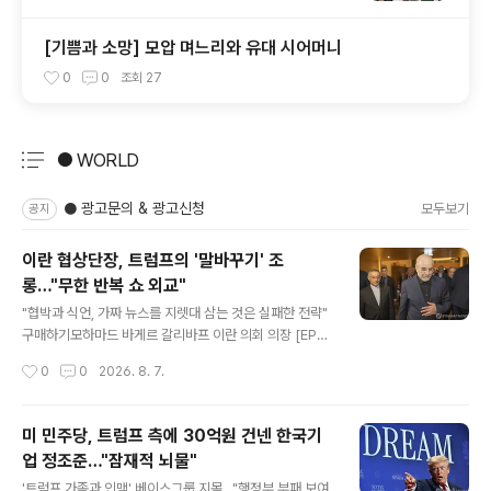
[기쁨과 소망] 모압 며느리와 유대 시어머니
0
0
조회
27
● WORLD
분류 전체보기
주요 글 목록
● 광고문의 & 광고신청
모두보기
공지
이란 협상단장, 트럼프의 '말바꾸기' 조
롱…"무한 반복 쇼 외교"
글 내용
"협박과 식언, 가짜 뉴스를 지렛대 삼는 것은 실패한 전략"
구매하기모하마드 바게르 갈리바프 이란 의회 의장 [EPA
연합] 대미 종전 협상에서 이란 측 협상단장을 맡고 있는 모
작성시간
0
0
2026. 8. 7.
하마드 바게르 갈리바프 이란 의회 의장이 도널드 트럼프
미국 대통령의 '발 바꾸기'를 조롱하며 비판했다. 갈리바프
의장은 6일(현지시간) 소셜미디어 엑스(X)에 "'대규모 공
미 민주당, 트럼프 측에 30억원 건넨 한국기
격이 임박했다… 잠깐, 취소. 그들이 협상을 원한다'"라고
업 정조준…"잠재적 뇌물"
쓰고 "이는 무한 반복되는 쇼 외교(theater diplomac
글 내용
y)"라고 지적했다. 그는 이어 "협박과 식언, 가짜 뉴스를 지
'트럼프 가족과 인맥' 베이스그룹 지목…"행정부 부패 보여