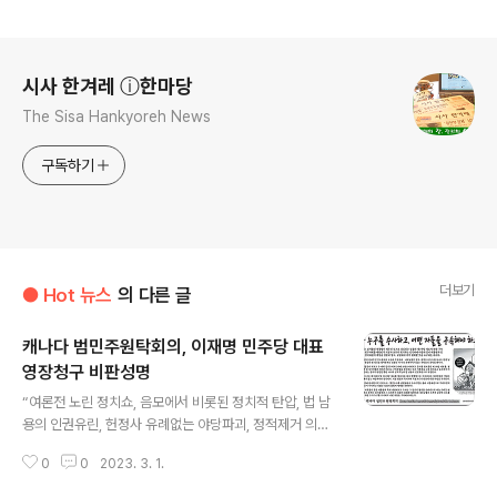
로그 정보
시사 한겨레 ⓘ한마당
The Sisa Hankyoreh News
구독하기
더보기
● Hot 뉴스
의 다른 글
캐나다 범민주원탁회의, 이재명 민주당 대표
영장청구 비판성명
글 내용
“여론전 노린 정치쇼, 음모에서 비롯된 정치적 탄압, 법 남
용의 인권유린, 헌정사 유례없는 야당파괴, 정적제거 의정
말살의 폭거, 즉각 철회를, 과연 누가 누구를 수사하고 어떤
0
0
2023. 3. 1.
자들을 구속해야 하는가.” 강력 추궁 모국 검찰이 이재명
더불어민주당 대표의 구속영장을 청구한데 대해 캐나다 범