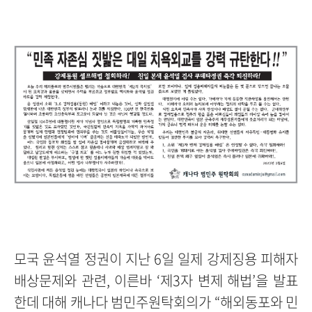
모국 윤석열 정권이 지난 6일 일제 강제징용 피해자
배상문제와 관련, 이른바 ‘제3자 변제 해법’을 발표
한데 대해 캐나다 범민주원탁회의가 “해외동포와 민