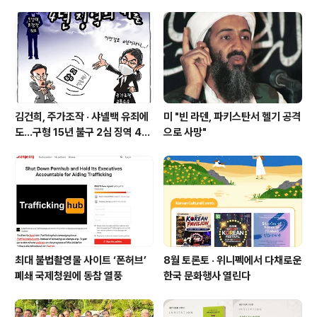
주 기폭제’
김건희, 주가조작 · 샤넬백 유죄에
미 "빈 라덴, 파키스탄서 헬기 공격
도…구형 15년 불구 2심 징역 4년
으로 사망"
에 그쳐
최대 불법촬영물 사이트 ‘폰허브’
8월 토론토 · 위니펙에서 다채로운
폐쇄 국제청원에 동참 열풍
한국 문화행사 열린다