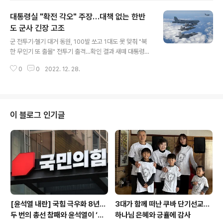
민주원탁회의가 ‘헌정사 유례없는 야당파괴와 정적제거,
대통령실 "확전 각오" 주장…대책 없는 한반
의정말살의 폭거’라고 규탄했다. 범민주원탁회의는 지난 1
7일 ‘누가 누구를 수사하고 어떤 자들을 구속해야 하는
도 군사 긴장 고조
글 내용
가’라는 제하의 긴급성명을 통해 “검사출신 대통령이 배후
군 전투기·헬기 대거 동원, 100발 쏘고 1대도 못 맞춰 "북
로 의심되는 검찰의 제1야당 대표에 대한 구속영장 청구는
한 무인기 또 출몰" 전투기 출격…확인 결과 새떼 대통령실
의정사 초유의 위기상황”이라며 “대통령과 검찰에 정치파
"윤 대통령이 우리 무인기 북에 보내라 지시" 9·19군사합
탄의 책임을 엄중히 경고하고 규탄하며 즉각 철회를 요구
0
0
2022. 12. 28.
의 무력화…사태 관리할 소통 수단도 없어 '원치 않는 사태'
한다”고 촉구했다. 원탁회의는 “수년간 이잡..
비화 우려…남북, 대결 일변도 바꿔야 윤석열 대통령이 27
일 국무회의에서 발언하고 있다. 2022.12.27 연합뉴스
북한 무인기가 서울 수도권 한복판까지 휘저었으나 우리
군의 대응은 총체적 부실로 드러났다. 27일 오후 인천 석
이 블로그 인기글
모도 일대에서 북한 무인기가 또 출몰했다는 보도가 나와
국민들을 더욱 불안하게 했지만, 군 당국이 전투기까지 출
격시키는 소동 끝에 새떼로 판명됐다. 앞서 인천시 강화군
은 이날 오후 3시쯤 석모도 지역에 무인기가 관측됐다며
재난 문자를 발송했다..
[윤석열 내란] 국힘 극우화 8년…
3대가 함께 떠난 쿠바 단기선교...
두 번의 총선 참패와 윤석열이 ‘폭
하나님 은혜와 긍휼에 감사