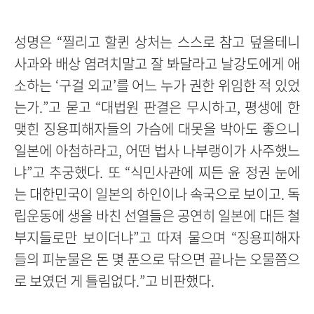
성명은 “찔리고 할퀸 상처는 스스로 참고 덮을테니
사과와 배상 염려치말고 잘 봐달라고 날강도에게 애
소하는 ‘구걸 외교’를 어느 누가 권한 위임한 적 있었
는가.”고 묻고 “대법원 판결은 무시하고, 평생에 한
맺힌 징용피해자들의 가슴에 대못을 박아도 좋으니
일본에 아첨하라고, 어떤 법사 나부랭이가 사주했느
냐”고 추궁했다. 또 “식민사관에 찌든 윤 정권 눈에
는 대한민국이 일본의 하인이나 속국으로 보이고. 독
립운동에 생을 바친 선열들은 공연히 일본에 대든 철
부지들로만 보이더냐”고 따져 물으며 “징용피해자
들의 피눈물은 돈 몇 푼으로 닦으면 끝나는 오물쯤으
로 보였던 게 틀림없다.”고 비판했다.