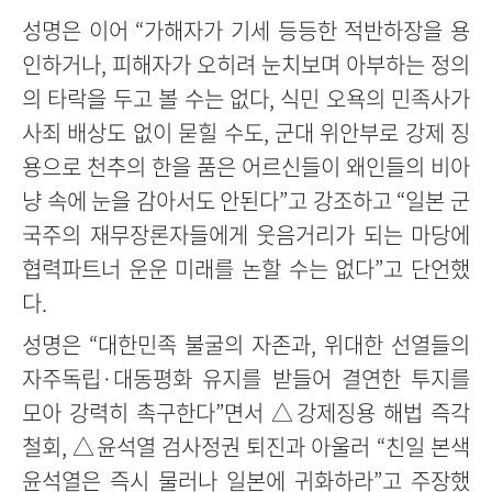
성명은 이어 “가해자가 기세 등등한 적반하장을 용
인하거나, 피해자가 오히려 눈치보며 아부하는 정의
의 타락을 두고 볼 수는 없다, 식민 오욕의 민족사가
사죄 배상도 없이 묻힐 수도, 군대 위안부로 강제 징
용으로 천추의 한을 품은 어르신들이 왜인들의 비아
냥 속에 눈을 감아서도 안된다”고 강조하고 “일본 군
국주의 재무장론자들에게 웃음거리가 되는 마당에
협력파트너 운운 미래를 논할 수는 없다”고 단언했
다.
성명은 “대한민족 불굴의 자존과, 위대한 선열들의
자주독립·대동평화 유지를 받들어 결연한 투지를
모아 강력히 촉구한다”면서 △강제징용 해법 즉각
철회, △윤석열 검사정권 퇴진과 아울러 “친일 본색
윤석열은 즉시 물러나 일본에 귀화하라”고 주장했