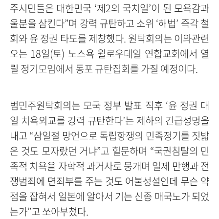
주시민들은 대한민국 ‘제2의 국치일’이 된 모욕감과
울분을 삼킨다”며 강력 규탄하고 소위 ‘해법’ 즉각 철
회와 윤 정권 타도를 제창했다. 원탁회의는 이와관련
오는 18일(토) 노스욕 윌로우데일 연합교회에서 열
릴 정기모임에서 동포 규탄집회를 가질 예정이다.
범민주원탁회의는 모국 정부 발표 직후 ‘윤 정권 대
일 치욕외교를 강력 규탄한다’는 제하의 긴급성명을
내고 “삼일절 망언으로 독립항쟁의 민족정기를 짓밟
은 것도 모자랐던 거냐”고 힐문하며 “국권침탈의 민
족적 치욕을 자학적 과거사로 뭉개며 일제 만행과 전
쟁범죄에 면죄부를 주는 것도 어불성설인데 무슨 약
점을 잡혀서 일본에 알아서 기는 신종 매국노가 되었
는가”고 쏘아부쳤다.