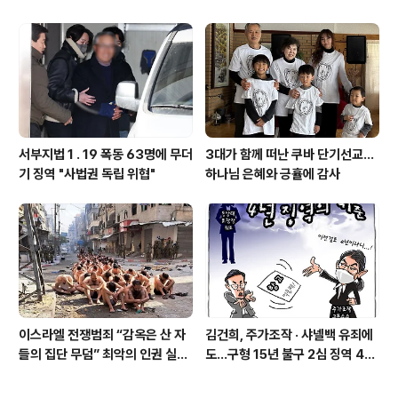
서부지법 1 . 19 폭동 63명에 무더
3대가 함께 떠난 쿠바 단기선교...
기 징역 "사법권 독립 위협"
하나님 은혜와 긍휼에 감사
이스라엘 전쟁범죄 “감옥은 산 자
김건희, 주가조작 · 샤넬백 유죄에
들의 집단 무덤” 최악의 인권 실종
도…구형 15년 불구 2심 징역 4년
지대
에 그쳐