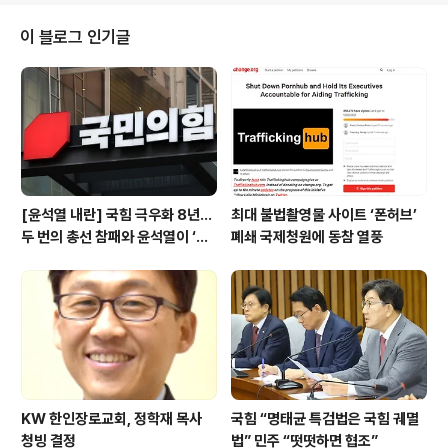
져보기 전에 자신도 모르는 사이 ‘그런가보다’ 하는 무의식적 신뢰가 생기고, 더
나아가면 잠재적 신념으로 자리를 잡기까지 한다. 지난주 5.18 민주화운동 기념
이 블로그 인기글
일을 전후해 “5.18은 북괴군 600명이 침투해 벌인 폭동이었다더라” 는 등 북
한 사주에 의한 반..
[윤석열 내란] 국힘 극우화 8년…
최대 불법촬영물 사이트 ‘폰허브’
두 번의 총선 참패와 윤석열이 ‘폭
폐쇄 국제청원에 동참 열풍
주 기폭제’
KW 한인장로교회, 정학재 목사
국힘 “명태균 특검법은 국힘 궤멸
청빙 결정
법” 민주 “떳떳하면 협조”