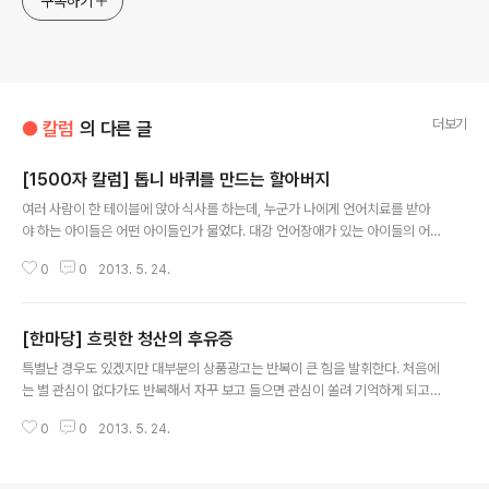
구독하기
더보기
● 칼럼
의 다른 글
[1500자 칼럼] 톱니 바퀴를 만드는 할아버지
글 내용
여러 사람이 한 테이블에 앉아 식사를 하는데, 누군가 나에게 언어치료를 받아
야 하는 아이들은 어떤 아이들인가 물었다. 대강 언어장애가 있는 아이들의 어
려움을 이야기하게 되었다. 같은 테이블에 앉아있던 한 할아버지가 빙그레 미소
0
0
2013. 5. 24.
를 지며 “그게 바로 어릴 때 내 모습” 이라고 이야기했다. 그 분은 90이 넘으신
체스(Ches) 할아버지다. 체스 할아버지는 우리가 70년 대 토론토에 처음 도착
했을 때 만난 사람 중에 한 분이다. 프린스 에드워드(P.E.I.) 섬 출신인 할아버지
[한마당] 흐릿한 청산의 후유증
는 그 때 건장한 중년이었는데, 여름에 P.E.I.까지 찾아가 할아버지의 고향을 방
글 내용
문하여 많은 가족도 만나고, 빨간 섬의 농가에서 온갖 사랑을 받던 기억이 생생
특별난 경우도 있겠지만 대부분의 상품광고는 반복이 큰 힘을 발휘한다. 처음에
하다. 할아버지는 고향을 떠나서 도시에서 가정을 꾸리고, 평생 톱니바퀴(gea..
는 별 관심이 없다가도 반복해서 자꾸 보고 들으면 관심이 쏠려 기억하게 되고,
괜찮은 제품인가보다, 그만한 함량이 있으니 저렇게 선전하겠지, 하는 끌림과
0
0
2013. 5. 24.
믿음이 생겨나 슬슬 지갑을 여는 것이다. 그러니 반복 선전은 광고심리학에 있
어서 기본이다. 사람의 판단력에는 이성 보다 감성이 늘 앞서게 마련이어서 어
떤 판단대상이 반복 주입될 때는 옳고 그르냐, 좋으냐 나쁘냐를 이성적으로 따