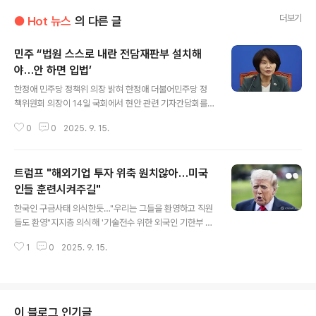
더보기
● Hot 뉴스
의 다른 글
민주 “법원 스스로 내란 전담재판부 설치해
야…안 하면 입법’
글 내용
한정애 민주당 정책위 의장 밝혀 한정애 더불어민주당 정
책위원회 의장이 14일 국회에서 현안 관련 기자간담회를
하고 있다. 윤운식 선임기자 더불어민주당이 14일 내란재
0
0
2025. 9. 15.
판과 관련해 “사안의 중대성을 고려해 빠른 시간 안에 재판
이 제대로 이뤄져야 한다”며 “내란전담재판부에 대해 사법
부가 자체적으로 판단해달라”고 요구했다. 사법부 움직임
트럼프 "해외기업 투자 위축 원치않아…미국
이 없다면 전담재판부 설치를 위한 입법 조처에 나서겠다
는 뜻도 밝혔다. 민주당이 설치를 추진해온 ‘내란특별재판
인들 훈련시켜주길"
글 내용
부’를 두고 사법부가 거듭 위헌 우려를 제기하며 반발하자,
한국인 구금사태 의식한듯…"우리는 그들을 환영하고 직원
사법부 스스로 내란재판을 전담할 재판부 구성안을 내놓으
들도 환영"지지층 의식해 '기술전수 위한 외국인 기한부 수
라고 공을 넘긴 셈이다. 한정애 민주당 정책위원회 의장은
용'으로 설명구매하기도널드 트럼프 미국 대통령 [EPA=연
이날 국회에서 기자간담회를 열어 “(내란이라는) 사건의
1
0
2025. 9. 15.
합] 도널드 트럼프 미국 대통령은 14일(현지시간) "나는 다
중차대함을 감안할 때 법원이 (전담재판부 ..
른 나라나 해외 기업들이 미국에 투자하는 것을 겁먹게 하
거나 의욕을 꺾고 싶지 않다"고 말했다. 트럼프 대통령은
이날 소셜미디어 트루스소셜에서 이같이 밝힌 뒤 "우리는
그들을 환영한다. 우리는 그들의 직원을 환영한다"고 적었
이 블로그 인기글