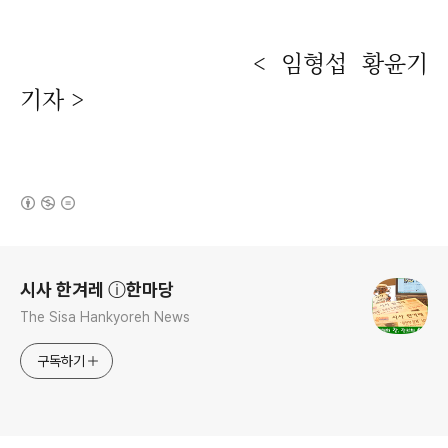
< 임형섭 황윤기
기자 >
(새창열림)
로그 정보
시사 한겨레 ⓘ한마당
The Sisa Hankyoreh News
구독하기