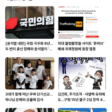
다. 그러면서 "우리는 그들로부터 배울 것이며 그렇게 머지
않은 미래에 그들의 전문 영역에서 그들보다 더 잘하게 될
것이라고 기꺼이 자랑스럽게 말할 수 있다"고 밝혔다. 트럼
프 대통령이 특정 국가나 기업을 언급한 것은 아니지만, 최
근 미 이민 당국에 의한 대..
[윤석열 내란] 국힘 극우화 8년…
최대 불법촬영물 사이트 ‘폰허브’
두 번의 총선 참패와 윤석열이 ‘폭
폐쇄 국제청원에 동참 열풍
주 기폭제’
3대가 함께 떠난 쿠바 단기선교...
김건희, 주가조작 · 샤넬백 유죄에
하나님 은혜와 긍휼에 감사
도…구형 15년 불구 2심 징역 4년
에 그쳐