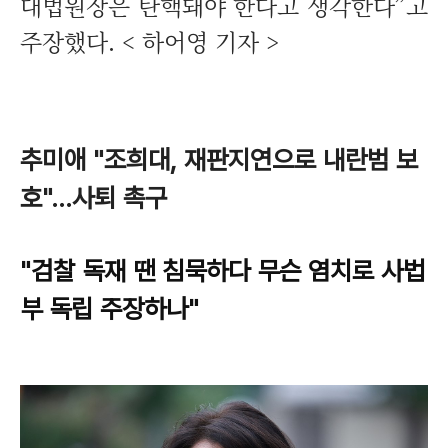
대법원장은 탄핵돼야 한다고 생각한다”고
주장했다. < 하어영 기자 >
추미애 "조희대, 재판지연으로 내란범 보
호"…사퇴 촉구
"검찰 독재 땐 침묵하다 무슨 염치로 사법
부 독립 주장하나"
매하기