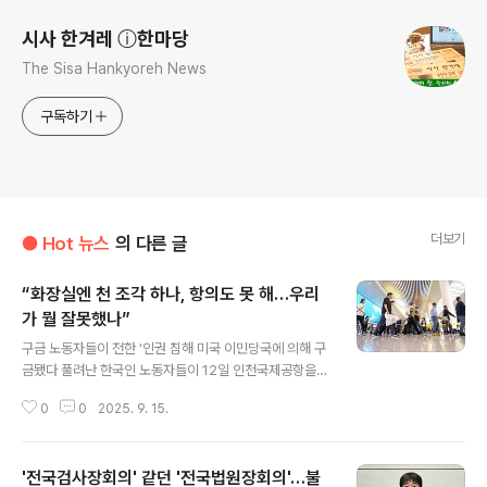
시사 한겨레 ⓘ한마당
The Sisa Hankyoreh News
구독하기
더보기
● Hot 뉴스
의 다른 글
“화장실엔 천 조각 하나, 항의도 못 해…우리
가 뭘 잘못했나”
글 내용
구금 노동자들이 전한 ‘인권 침해 미국 이민당국에 의해 구
금됐다 풀려난 한국인 노동자들이 12일 인천국제공항을
통해 입국했다. 공동취재사진 허리와 손이 한데 묶여 물을
0
0
2025. 9. 15.
마시려면 고개를 숙여 핥아야 했다. 가림막 없는 화장실에
는 하체를 가릴 천 하나가 놓여 있을 뿐이었다. 주먹만 한
구멍 틈새로 햇볕은 거의 들지 않았고, 단 두시간 조그만 마
'전국검사장회의' 같던 '전국법원장회의'…불
당에 나가는 것만 허용됐다. 여드레를 미국 이민 당국에 구