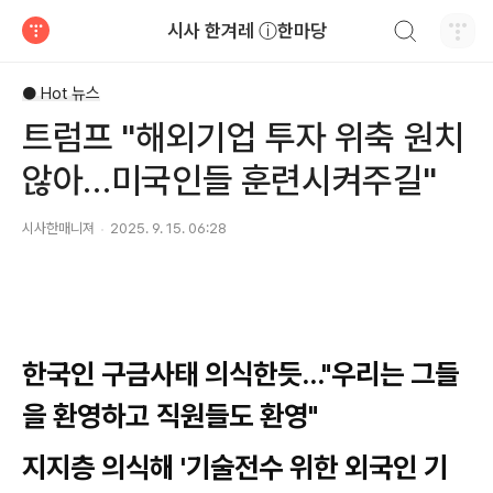
검색하기
시사 한겨레 ⓘ한마당
티스토리
● Hot 뉴스
트럼프 "해외기업 투자 위축 원치
않아…미국인들 훈련시켜주길"
시사한매니져
2025. 9. 15. 06:28
한국인 구금사태 의식한듯…"우리는 그들
을 환영하고 직원들도 환영"
지지층 의식해 '기술전수 위한 외국인 기