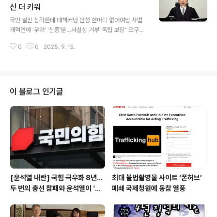
금당한 노동자와 가족들은 2025년, 평범한 한국인으로 살
신 더 키워
글 내용
며 상상해본 적 없는 인권침해와 부조리를 전하며 충격을
국민 불신 심각한데 대책커녕 반성 한마디 없어여당 사법
호소했다. 미국 조지아주 현대차-엘지(LG)에너지솔루션
개혁안에 '우려' '신중'뿐…사실상 거부"독립 보장" 요구
합작 배터리 공장에서 벌어진 불법이민자 단속으로 구금됐
만…외부 개혁의 당위성 재확인민주 "사법개혁 방해하면
던 노동자 330명이 지난 12일 귀환하면서, 구금 당시 겪
0
0
2025. 9. 15.
국민 결코 좌시 안 해"정청래 "대선 후보도 바꾼단 오만이
은 인권침해 상황이 잇따라 전..
재판 독립?""사법부가 시동 건 개혁, 다 조희대의 자업자
득"강득구 "법원장회의 집단행동…조희대 사퇴해야"이성
윤 "정치검찰 '전국검사장회의' 보는 듯해" 천대엽 법원행
정처장과 각급 법원장들이 12일 서울 서초구 대법원에서
이 블로그 인기글
열린 전국법원장회의 임시회의에서 국기에 경례하고 있다.
2025.9.12. 연합 사법부가 전국법원장회의를 통해 "사법
독립 보장"에만 목청을 높이고 지귀연 판사의 윤석열 구속
취소나 조희대 대법원의 대선 개입 등 내란 공범에 가까운
일련의 작태를 벌인 데 대해서는 재발..
[윤석열 내란] 국힘 극우화 8년…
최대 불법촬영물 사이트 ‘폰허브’
두 번의 총선 참패와 윤석열이 ‘폭
폐쇄 국제청원에 동참 열풍
주 기폭제’