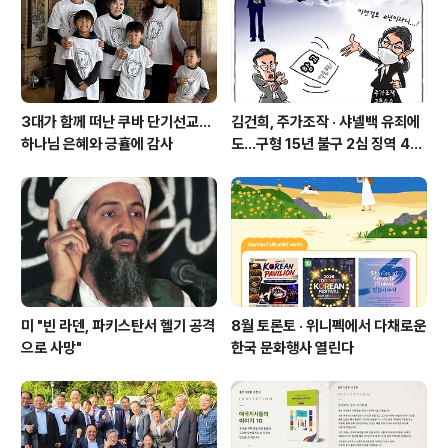
3대가 함께 떠난 쿠바 단기선교...
김건희, 주가조작 · 샤넬백 유죄에
하나님 은혜와 긍휼에 감사
도…구형 15년 불구 2심 징역 4년
에 그쳐
미 "빈 라덴, 파키스탄서 헬기 공격
8월 토론토 · 위니펙에서 다채로운
으로 사망"
한국 문화행사 열린다