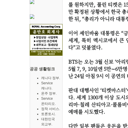
를 원하지만, 풀린 티켓은 1
만 확정된 상황에서 한국 총
한 뒤, “총리가 아니라 대
이어 셰인바움 대통령은 “긍
세계, 특히 멕시코에서 큰 
다”고 덧붙였다.
BTS는 오는 3월 신보 ‘아
5월 7, 9, 10일엔 5만
공공 생활링크
난 24일 아침 9시 이 공연의
캐나다 정부.
Service
캐나다.
판대 대행사인 ‘티켓마스터’
온주 정부.
다. 세계 1300개 이상 도
Service
리마·칠레 산티아고·콜롬비
온타리오.
정착 서비스.
예매를 시도했다.
토론토시.
대한민국
외교부.
다만 일부 팬들은 웃돈을 