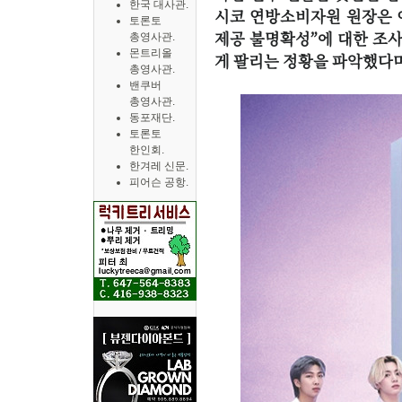
한국 대사관.
시코 연방소비자원 원장은 
토론토
제공 불명확성”에 대한 조사
총영사관.
몬트리올
게 팔리는 정황을 파악했다
총영사관.
< 천호
밴쿠버
총영사관.
동포재단.
토론토
한인회.
한겨레 신문.
피어슨 공항.