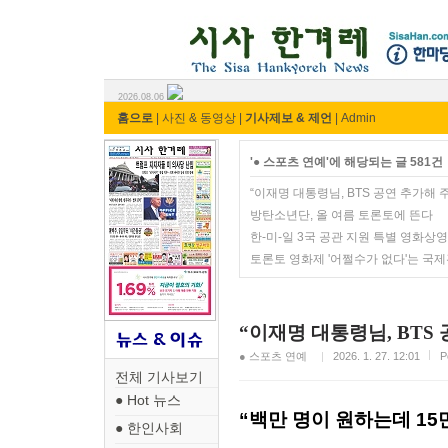
시사 한겨레 ⓘ한마당
2026.08.06
홈으로
|
사진 & 동영상
|
기사제보 & 제언
|
Admin
'● 스포츠 연예'에 해당되는 글 581건
“이재명 대통령님, BTS 공연 추가해
방탄소년단, 올 여름 토론토에 뜬다
한-미-일 3국 공관 지원 특별 영화상영회 12월
토론토 영화제 '어쩔수가 없다'는 국
“이재명 대통령님, BTS
● 스포츠 연예
2026. 1. 27. 12:01
P
전체 기사보기
● Hot 뉴스
“백만 명이 원하는데 15
● 한인사회