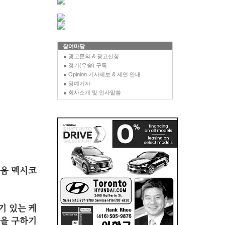
참여마당
● 광고문의 & 광고신청
● 정기(우송) 구독
● Opinion 기사제보 & 제언 안내
● 명예기자
● 회사소개 및 인사말씀
바움 멕시코
기 있는 케
켓을 구하기