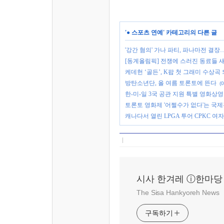
'
● 스포츠 연예
' 카테고리의 다른 글
'강간 혐의' 가나 파티, 파나마전 결장
[동계올림픽] 전쟁에 스러진 동료들 
케데헌 ‘골든’, K팝 첫 그래미 수상곡 되
방탄소년단, 올 여름 토론토에 뜬다
(0
한-미-일 3국 공관 지원 특별 영화상영회 12월1
토론토 영화제 '어쩔수가 없다'는 국
캐나다서 열린 LPGA 투어 CPKC 여
시사 한겨레 ⓘ한마당
The Sisa Hankyoreh News
구독하기