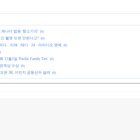
…캐나다 법원 '항소기각'
(0)
새긴 헬멧 쓰면 안된다고?
(0)
다…이재 · 테디 · 24 · 아이디오 영예
(0)
)
일 'Pacific Family Ties'
(0)
제관객상 수상
(0)
자오픈 3R, 이민지 공동선두 달려
(0)