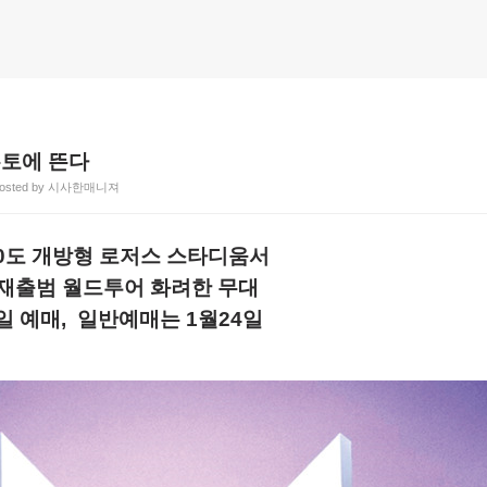
론토에 뜬다
osted by 시사한매니져
360도 개방형 로저스 스타디움서
월 재출범 월드투어 화려한 무대
2일 예매, 일반예매는 1월24일