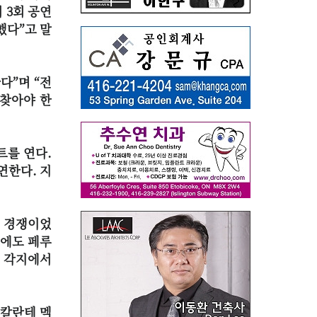
 3회 공연
했다”고 말
다”며 “전
 찾아야 한
트를 연다.
연한다. 지
켓 경쟁이었
외에도 페루
 각지에서
스칼란테 멕