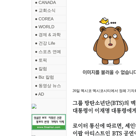
● CANADA
● 교회소식
● COREA
● WORLD
● 경제 & 과학
● 건강 Life
● 스포츠 연예
● 토픽
● 칼럼
● Biz 칼럼
● 동영상 뉴스
26일 멕시코 멕시코시티에서 정례 기자회
● AD
그룹 방탄소년단(BTS)의 
대통령이 이재명 대통령에게
로이터 통신에 따르면, 셰인
이팝 아티스트인 BTS 공연