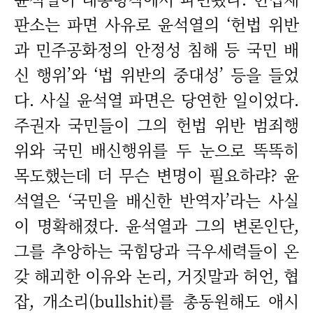
판소는 파면 사유로 윤석열의 ‘헌법 위반
과 민주공화정의 안정성 침해 등 국민 배
신 행위’와 ‘법 위반의 중대성’ 등을 들었
다. 사실 윤석열 파면은 당연한 일이었다.
주권자 국민들이 그의 헌법 위반 범죄행
위와 국민 배신행위를 두 눈으로 똑똑히
목도했는데 더 무슨 변명이 필요하랴? 윤
석열은 ‘국민을 배신한 반역자’라는 사실
이 명확해졌다. 윤석열과 그의 변론인단,
그를 추앙하는 국힘당과 극우세력들이 온
갖 해괴한 이유와 논리, 거짓말과 허언, 협
잡, 개소리(bullshit)를 총동원해도 애시