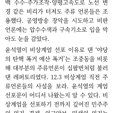
백 수수·주가조작·양평고속도로 노선 변
경 같은 비리가 터져도 주류 언론들은 조
용했다. 공영방송 장악을 시도하고 비판
언론에는 압수수색과 구속기소로 입을 막
아도 눈을 감았다.
윤석열이 비상계엄 선포 이유로 댄 ‘야당
의 탄핵 폭거 예산 폭거’는 조중동을 비롯
해 대부분의 주류언론이 십팔번처럼 불러
댄 레퍼토리였다. 12.3 비상계엄 직전 주
류언론들의 사설을 보라. 윤석열의 계엄
선포문이 어디서 나왔는지 알 수 있다. 비
상계엄을 선포하기 전까지 깊어진 민주주