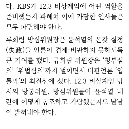
다. KBS가 12.3 비상계엄에 어떤 역할을
준비했는지 파헤쳐 이에 가담한 인사들은
모두 파면해야 한다.
류희림 방심위원장은 윤석열의 온갖 실정
(失政)을 언론이 견제·비판하지 못하도록
큰 기여를 했다. 류희림 위원장은 ‘청부심
의’ ‘위법심의’까지 벌이면서 비판언론 ‘입
틀막’의 최전선에 섰다. 12.3 비상계엄 당
시의 방통위원, 방심위원들이 윤석열 내
란에 어떻게 동조하고 가담했는지도 낱낱
이 밝혀내야 한다.