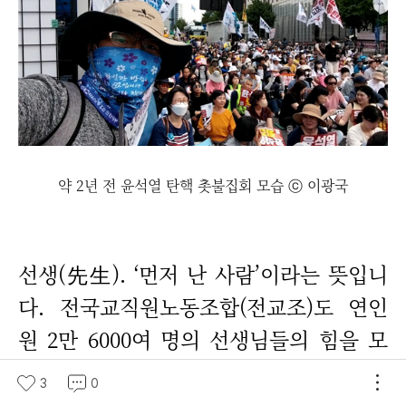
약 2년 전 윤석열 탄핵 촛불집회 모습 ⓒ 이광국
선생(先生). ‘먼저 난 사람’이라는 뜻입니
다. 전국교직원노동조합(전교조)도 연인
원 2만 6000여 명의 선생님들의 힘을 모
아 두 번의 교사 시국선언을 하였습니다.
3
0
언론 보도에 따르면, 노상원 수첩의 500명