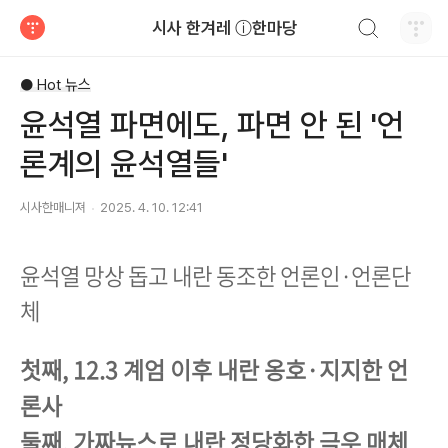
검색하기
시사 한겨레 ⓘ한마당
티스토리
● Hot 뉴스
윤석열 파면에도, 파면 안 된 '언
론계의 윤석열들'
시사한매니져
2025. 4. 10. 12:41
윤석열 망상 돕고 내란 동조한 언론인·언론단
체
첫째, 12.3 계엄 이후 내란 옹호·지지한 언
론사
둘째, 가짜뉴스로 내란 정당화한 극우 매체