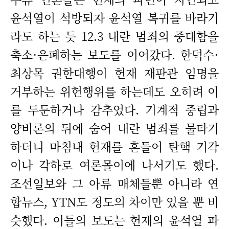
윤석열이 석방되자 윤석열 복귀를 바라기
라도 하는 듯 12.3 내란 범죄의 중대함을
축소·은폐하는 보도를 이어갔다. 한덕수·
최상목 권한대행이 헌재 재판관 임명을
거부하는 위헌행위를 하는데도 오히려 이
를 두둔하거나 감추었다. 기계적 중립과
양비론의 뒤에 숨어 내란 범죄를 물타기
하더니 마침내 헌재를 흔들어 탄핵 기각
이나 각하로 여론몰이에 나서기도 했다.
조선일보와 그 아류 매체들뿐 아니라 연
합뉴스, YTN도 정도의 차이만 있을 뿐 비
슷했다. 이들의 보도는 헌재의 윤석열 파