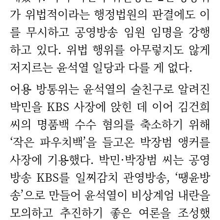
가 위법적이라는 행정법원의 판결에도 이
를 무시하고 공영방송 임원 임명을 강행
하고 있다. 위법 행위를 아무렇지도 않게
저지르는 윤석열 일당과 다를 게 없다.
어용 방통위는 윤석열의 술친구로 알려진
박민을 KBS 사장에 앉힌 데 이어 김건희
씨의 명품백 수수 혐의를 축소하기 위해
‘작은 파우치백’을 들고온 박장범 앵커를
사장에 기용했다. 박민·박장범 씨는 공영
방송 KBS를 일찌감치 관영방송, ‘땡윤방
송’으로 만들어 윤석열이 비상계엄 내란을
모의하고 추진하기 좋은 여론을 조성했