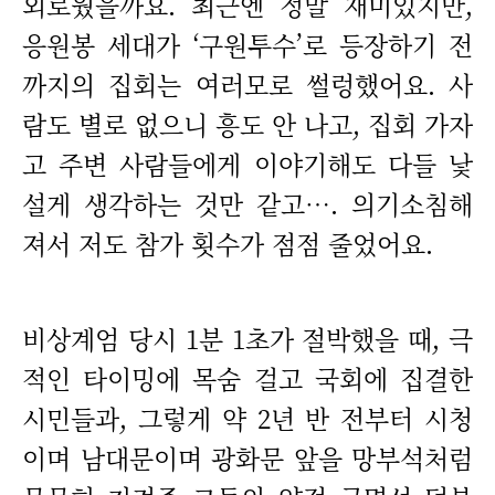
외로웠을까요. 최근엔 정말 재미있지만,
응원봉 세대가 ‘구원투수’로 등장하기 전
까지의 집회는 여러모로 썰렁했어요. 사
람도 별로 없으니 흥도 안 나고, 집회 가자
고 주변 사람들에게 이야기해도 다들 낯
설게 생각하는 것만 같고…. 의기소침해
져서 저도 참가 횟수가 점점 줄었어요.
비상계엄 당시 1분 1초가 절박했을 때, 극
적인 타이밍에 목숨 걸고 국회에 집결한
시민들과, 그렇게 약 2년 반 전부터 시청
이며 남대문이며 광화문 앞을 망부석처럼