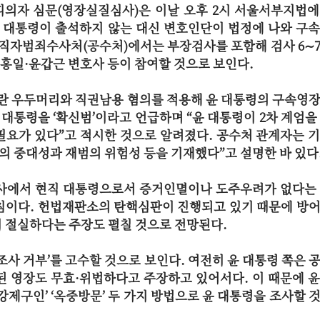
 피의자 심문(영장실질심사)은 이날 오후 2시 서울서부지법
윤 대통령이 출석하지 않는 대신 변호인단이 법정에 나와 구
공직자범죄수사처(공수처)에서는 부장검사를 포함해 검사 6∼
김홍일·윤갑근 변호사 등이 참여할 것으로 보인다.
내란 우두머리와 직권남용 혐의를 적용해 윤 대통령의 구속영
 대통령을 ‘확신범’이라고 언급하며 “윤 대통령이 2차 계엄을
필요가 있다”고 적시한 것으로 알려졌다. 공수처 관계자는 
의 중대성과 재범의 위험성 등을 기재했다”고 설명한 바 있다
사에서 현직 대통령으로서 증거인멸이나 도주우려가 없다는 
침이다. 헌법재판소의 탄핵심판이 진행되고 있기 때문에 방
 절실하다는 주장도 펼칠 것으로 전망된다.
조사 거부’를 고수할 것으로 보인다. 여전히 윤 대통령 쪽은 
된 영장도 무효·위법하다고 주장하고 있어서다. 이 때문에 
강제구인’ ‘옥중방문’ 두 가지 방법으로 윤 대통령을 조사할 