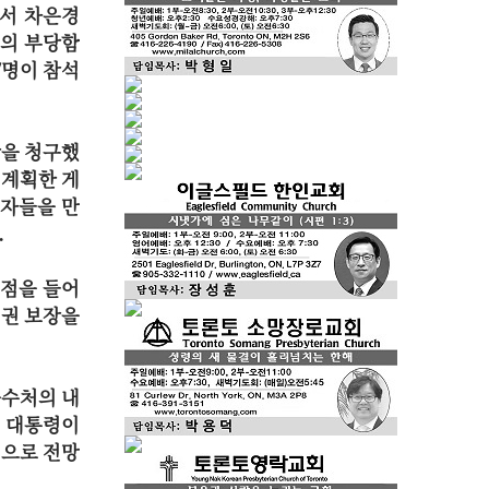
에서 차은경
속의 부당함
7명이 참석
장을 청구했
 계획한 게
기자들을 만
.
점을 들어
어권 보장을
공수처의 내
윤 대통령이
것으로 전망