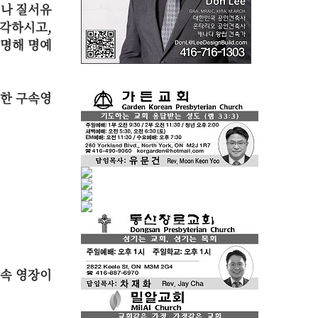
거나 질서유
생각하시고,
명해 명예
대한 구속영
구속 영장이