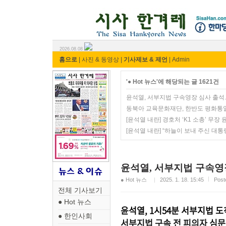
시사 한겨레 ⓘ한마당
2026.08.08
홈으로
|
사진 & 동영상
|
기사제보 & 제언
|
Admin
'● Hot 뉴스'에 해당되는 글 1621건
윤석열, 서부지법 구속영장 심사 출석.
동북아 교육문화재단, 한반도 평화통일
[윤석열 내란] 경호처 ‘K1 소총’ 무
[윤석열 내란] “하늘이 보내 주신 대
윤석열, 서부지법 구속영장
● Hot 뉴스
2025. 1. 18. 15:45
Pos
전체 기사보기
● Hot 뉴스
윤석열, 1시54분 서부지법
● 한인사회
서부지법 구속 전 피의자 심문