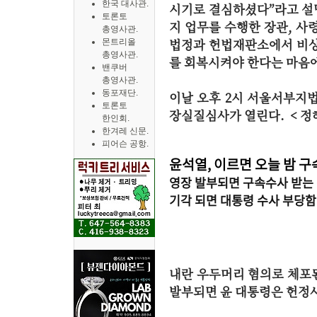
한국 대사관.
시기로 결심하셨다”라고 설
토론토
지 업무를 수행한 장관, 사
총영사관.
법정과 헌법재판소에서 비상
몬트리올
총영사관.
를 회복시켜야 한다는 마음
밴쿠버
총영사관.
동포재단.
이날 오후 2시 서울서부지
토론토
장실질심사가 열린다. <
정
한인회.
한겨레 신문.
피어슨 공항.
윤석열, 이르면 오늘 밤 구
영장 발부되면 구속수사 받는 
기각 되면 대통령 수사 부당함
내란 우두머리 혐의로 체포된
발부되면 윤 대통령은 헌정사