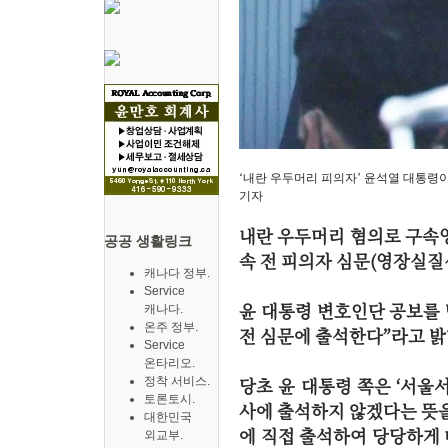
‘내란 우두머리 피의자’ 윤석열 대통령
기자
내란 우두머리 혐의로 구속
공공 생활링크
속 전 피의자 심문(영장실질
캐나다 정부.
Service
윤 대통령 변호인단 공보를 
캐나다.
온주 정부.
전 심문에 출석한다”라고 
Service
온타리오.
당초 윤 대통령 쪽은 ‘서
정착 서비스.
토론토시.
사에 출석하지 않겠다는 뜻을
대한민국
에 직접 출석하여 당당하게 
외교부.