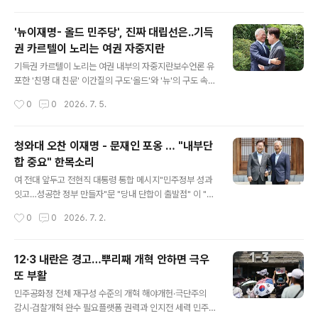
등으로 기소된 윤석열 전 ..
에서 진행된 한국-캐나다 해군 연합협력훈련에서 한국 해
군 잠수함 도산안창호함(SS-Ⅲ, 3,000톤급)과 호위함 대
'뉴이재명- 올드 민주당', 진짜 대립선은..기득
전함(FFG, 3,100톤급), 캐나다 해군 잠수함 코너브룩함(S
권 카르텔이 노리는 여권 자중지란
S, 2,200톤급)과 호위함 오타와함(FFH, 4,000톤급)이
글 내용
전술기동을 하고 있다. [해군 제공] 캐나다 차세대잠수함도
기득권 카르텔이 노리는 여권 내부의 자중지란보수언론 유
입사업(CPSP)에서 한화오션이 고배를 마셨다.마크 카니
포한 '친명 대 친문' 이간질의 구도'올드'와 '뉴'의 구도 속에
캐나다 총리는 6일(현지시간) 노바스코샤주 핼리팩스 해군
격화된 내부적 균열 정치적 토론을 넘어서는 조롱과 혐오
작성시간
0
0
2026. 7. 5.
기지에서 CPSP 사업 우선협상 대상자로 독일 티센크루프
의 악순환'중도실용주의' 한계와 역사적 트라우마의 기억
마린시스템스(T..
갈등 봉합 넘어 개혁 완수로 만들어야 할 미래 한국 사회의
진보적 미래를 고민하는 이들은 민주당의 지지자든 아니든
청와대 오찬 이재명 - 문재인 포옹 … "내부단
이 당의 앞날에 관심을 가질 수밖에 없다. 현재 집권당이고
합 중요" 한목소리
최대 정당이기 때문이다. 더구나 윤석열의 내란을 막아내
글 내용
고 '빛의 혁명'으로 정권 교체를 이룬 지금 상황에서 민주당
여 전대 앞두고 전현직 대통령 통합 메시지"민주정부 성과
정권이 실패하고 개혁이 좌절된다면, 그것은 더 위험하고
잇고…성공한 정부 만들자"문 "당내 단합이 출발점" 이 "내
극우적인 국민의힘의 부활과 재집권으로 이어질 가능성이
부단합 중요"균형발전·검찰개혁 등 폭넓은 공감대 이뤄당
작성시간
0
0
2026. 7. 2.
높다. 이런 배경 속에서 요즘 민주당 내부에서 격화하던 갈
권주자 경쟁 과열 속 내부 갈등 해소될까당권주자들 "통합"
등에 많은 이들이 우려를 보냈다..
외쳤지만 신경전은 계속 이재명 대통령이 1일 오찬 회동을
위해 청와대를 방문한 문재인 전 대통령과 인사를 나누고
12·3 내란은 경고…뿌리째 개혁 안하면 극우
있다. 2026.7.1. 연합 8월 더불어민주당 전당대회를 앞두
또 부활
고 여권 내부 갈등이 격화한 가운데, 이재명 대통령과 문재
글 내용
인 전 대통령이 두 손을 맞잡고 당내 단합과 국민통합을 강
민주공화정 전체 재구성 수준의 개혁 해야개헌·극단주의
조했다. 이 대통령과 문 전 대통령은 1일 청와대에서 약 2
감시·검찰개혁 완수 필요플랫폼 권력과 인지전 세력 민주