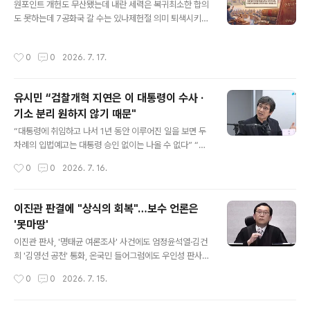
원포인트 개헌도 무산됐는데 내란 세력은 복귀최소한 합의
정 전 검찰총장이 16일 구속 전 피의자 심문(영장실질심
도 못하는데 7공화국 갈 수는 있나제헌절 의미 퇴색시키는
사)을 받고 서울중앙지법을 나서고 있다. 2026.7.16 연합
보완수사권 폐지 갈등원칙 흔들린 검찰개혁, 예외가 원칙
비상계엄 내란 가담 및 즉시항고 포기 관련 직권남용 의혹
파괴 하나권력투쟁 속 정쟁화…숙의 할 수는 있는 건가 14
을 받는 심우정 전 검찰총장이 구속 위기를 벗어났다. 사흘
작성시간
0
0
2026. 7. 17.
일 서울 광화문스퀘어 대형 전광판에서 대한민국 헌법을
연속 종합특검이 청구한 구속영장이 줄줄이 법원 문턱을
주제로 한 미디어아트가 나오고 있다. 2026.7.14. 연합 대
넘..
한민국 헌법 제정·공포를 기념하고 민주적 기본질서를 되
유시민 “검찰개혁 지연은 이 대통령이 수사 ·
새기는 제헌절이 18년 만에 공휴일로 부활했지만, 2026
기소 분리 원하지 않기 때문"
년 7월 17일 마주한 현실은 국경일이라는 단어에 담긴 '경
글 내용
축'의 의미를 찾기 어려워 보인다. 헌정질서와 민주주의를
“대통령에 취임하고 나서 1년 동안 이루어진 일을 보면 두
파괴한 12·3 내란을 극복하고 시민의 손으로 국민주권정
차례의 입법예고는 대통령 승인 없이는 나올 수 없다” “대
부를 출범시킨 만큼, 헌법 정신을 다시 세우는 일은 새 정부
통령이 원치 않는다 확신하는 사람들이 미디어 공론장에서
작성시간
0
0
2026. 7. 16.
의 가장 중요한 과제로 꼽혔..
도 보완수사권이란 이름으로 검찰에 수사권 남기는 걸 본
격적 옹호” 유시민 작가. 유튜브 채널 매불쇼 갈무리 유시
민 작가가 15일 “검찰개혁이 1년 넘도록 이루어지지 않은
이진관 판결에 "상식의 회복"…보수 언론은
이유는 이재명 대통령이 수사·기소 완전 분리를 원하지 않
'못마땅'
기 때문”이라고 말했다. 유 작가는 이날 유튜브 채널 에서
글 내용
“이 대통령이 원치 않는다고 확신하는 사람들이 미디어 공
이진관 판사, '명태균 여론조사' 사건에도 엄정윤석열·김건
론장에서도 보완수사권이란 이름으로 검찰에 수사권을 남
희 '김영선 공천' 통화, 온국민 들어그럼에도 우인성 판사는
기는 걸 본격적으로 옹호하고 있다”며 이같이 말했다. 유
"계약서 없다" 면죄부김인택 판사도 "국힘 공관위가 공천
작성시간
0
0
2026. 7. 15.
작가는 “이 대통령이 수사·기소 완전 분리 공약을 2022
결정" 무죄상식 부합하는 판결에 목말라…이진관이 '해
년..
갈'"사법부 신뢰 회복, 더도 덜도 말고 이진관처럼""대법원,