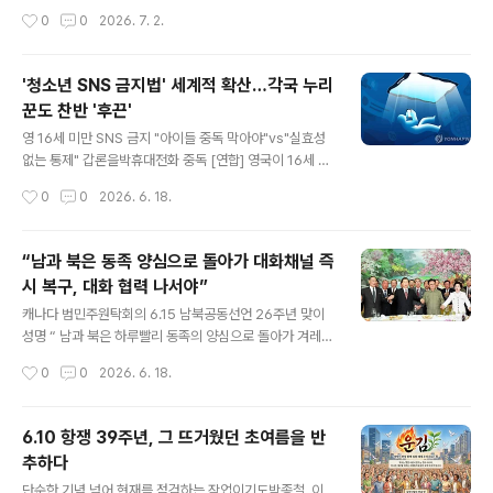
시간 동안 오찬과 산책을 함께하며 그간의 소회와 여러 국
적 통제도민주공화정 지키는 마지막 힘은 시민에게이제는
작성시간
0
0
2026. 7. 2.
정 현안에 대해 허심탄회하게 의견을 나눴다고 홍익표 청
선언이 아니라 제도의 시간이다 대한민국 민주주의는 저절
와대 정무수석이 브리핑을 ..
로 유지된 적이 없었다. 시민들은 무너질 때마다거리로 나
와 민주공화정을 다시 붙들어 세워왔다. 이제 필요한 것은
'청소년 SNS 금지법' 세계적 확산…각국 누리
막연한 위기의식이 아닙니다. 민주공화정을 실제로 방어할
꾼도 찬반 '후끈'
수 있는 제도적 개혁입니다. 그리고 그 개혁은 단순한 정책
글 내용
조정 수준으로는 충분하지 않습니다. 헌법과 사법, 검찰과
영 16세 미만 SNS 금지 "아이들 중독 막아야"vs"실효성
선거제도, 플랫폼과 시민교육까지 민주공화정 전체를 다시
없는 통제" 갑론을박휴대전화 중독 [연합] 영국이 16세 미
재구성하는 수준의 접근이 필요합니다. 무엇보다 중요한
만 청소년의 소셜미디어(SNS) 사용을 막는 법안 추진에
작성시간
0
0
2026. 6. 18.
것은 민주공화정의 자기방어 원리를 제도화하는 일입니다.
나서자 국내 온라인 커뮤니티 등을 중심으로 '한국도 도입
민주공화정은 단순히 선거를 반복하는 체제가 아닙니..
해야 한다'는 반응이 이어지고 있다.반면 '막아도 우회해서
쓸 것'이라는 회의적인 시각도 만만치 않은 상황이다. ◇
“남과 북은 동족 양심으로 돌아가 대화채널 즉
세계는 지금 '청소년 SNS 금지' 열풍…한국도 법안 발의 1
시 복구, 대화 협력 나서야”
6일 여러 국내 온라인 커뮤니티 등에는 영국 정부가 15일
글 내용
(현지시간) 'SNS는 어린이들을 중독시키도록 설계됐다'며
캐나다 범민주원탁회의 6.15 남북공동선언 26주년 맞이
청소년 SNS 금지법을 추진한다는 내용의 기사가 공유됐
성명 “ 남과 북은 하루빨리 동족의 양심으로 돌아가 겨레의
다. 금지 대상에는 엑스(X·옛 트위터), 페이스북, 인스타그
간절한 염원을 헤아려 화해 화답해야 한다. 특히 북의 지도
작성시간
0
0
2026. 6. 18.
램, 틱톡, 스냅챗, 유튜브 등이 포함된다. 다만 왓츠앱과 같
자들에게 호소한다. 아무리 눈을 돌려도 피와 물을 속일 수
은 메시지..
없는 현실은 진실이다. 대결과 적대의 피해는 동족과 동포
들 외에 누가 부담하는가. 분단을 즐기는 주변 강국들 외에
6.10 항쟁 39주년, 그 뜨거웠던 초여름을 반
누가 웃는가. 핵과 무력의 철벽이 아니라, 평화와 번영의 공
추하다
동체 보호막이 현명하지 않은가. 남의 민주정부와 국민들
글 내용
의 진정성을 받아들여 어서 속히 대화의 길에 나서라. ” 역
단순한 기념 넘어 현재를 점검하는 작업이기도박종철, 이