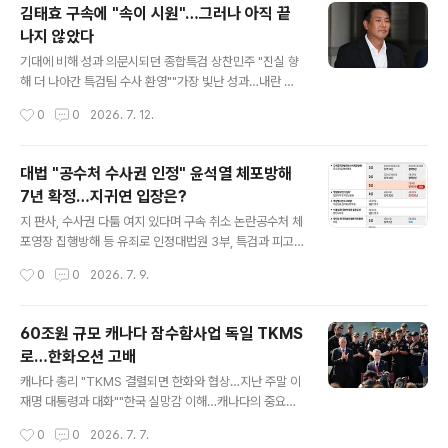
김건희 무죄 원심 파기해 바로잡아야"조선일보는 '이진관
김태효 구속에 "속이 시원"…그러나 아직 끝
식 재판' 떨떠름…"비판 상당" 서울중앙지법 형사합의33부
나지 않았다
재판장 이진관 부장판사는 13일 정치 브로커 명태균 씨로
글 내용
부터 여론조사를 무상으로 받은 혐의로 기소된 윤석열 전
기대에 비해 성과 의문시되던 종합특검 상찬민주 "진실 향
대통령에게 징역 2년을 선고하고 명 씨에게도 징역 1년 6
해 더 나아간 특검팀 수사 환영""가장 빛난 성과…내란 전
개월 선고와 함께 법정구속 결정을 내렸다. 서울중앙지법
담 영장판사 잘 도입"수사 기간 30일 연장 법안 지체없이
작성시간
0
0
2026. 7. 12.
법정 중계 영상 갈무리 내란 관련 사건에서 다른 정치적 고
처리 방침김태효, HID 포함 극비 TF 가동 등 의혹 수두
려 없이 법과 양심에 따라 ..
룩"윤석열 대통령실 내란 단죄 이제 시작" 지적도진보 "외
교·안보 라인 내란 개입 끝까지 밝혀야"김태효 계엄 기획·
대법 "공수처 수사권 인정" 윤석열 체포방해
설계 여부 낱낱이 규명 촉구 내란중요임무종사 및 직권남
7년 확정…지귀연 입장은?
용권리행사방해 혐의를 받은 김태효 전 국가안보실 1차장
글 내용
이 10일 서초구 서울중앙지법에서 열린 구속 전 피의자 심
지 판사, 수사권 다툼 여지 있다며 구속 취소 논란공수처 체
문(영장심사)에 출석하고 있다. 2026.7.10. 연합 윤석열
포영장 집행방해 등 유죄로 인정대법원 3부, 특검과 피고
전 대통령의 친위 쿠데타 과정에서 주요 역할을 하지 않았
인 상고 모두 기각민주화 이후 다섯 번째 유죄 확정된 대통
작성시간
0
0
2026. 7. 9.
을 리 없다는 여러 의혹에도 불구하고 유유히 법망을 빠져
령윤 측 "충분한 심리 없이 종결, 재판소원 검토"공수처 "법
나가며 성균관대학교 정치외교..
치주의 원칙을 다시 확인한 결과"박종준 전 처장과 김성훈
전 차장 법정구속통일교 공모 수수 전성배·윤영호 실형 확
60조원 규모 캐나다 잠수함사업 독일 TKMS
정 윤석열 전 대통령의 고위공직자범죄수사처(공수처) 체
로…한화오션 고배
포방해 등 혐의 사건 상고심 선고기일인 9일 서울역에 관
글 내용
련 방송이 생중계되고 있다. 이날 대법원 3부(주심 이숙연
캐나다 총리 "TKMS 결렬되면 한화와 협상…지난 주말 이
대법관)는 윤 전 대통령에게 징역 7년을 선고한 원심판결
재명 대통령과 대화""한국 실망감 이해…캐나다의 중요한
을 확정했다. 2026.7.9 연합 12·3 비상계엄 이후 고위공
전략적 파트너인 한국과 협력분야 많아" 한국-캐나다 해군
작성시간
0
0
2026. 7. 7.
직자범죄수사처(공수처)의 체포영장 집행을 방해한 혐의
연합협력훈련 = 지난 4∼5일(한국시간) 캐나다 서부 해상