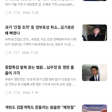
소송법 개정안. 사진=김 의원 페이스북 혁명보다 어렵다는
처리 서울 서초구 대검찰청 앞. 김혜윤 기자 unique@han
개혁, 그 중에서도 오랜 세월 가장 지난한 과제로 꼽혀온 검
i.co.kr 더불어민주당이 24일 의원총회를 열어 검사의 보
작성시간
0
0
2026. 7. 25.
찰개혁이 단계적 입법 과정을 밟아 마침내 검사의 수사권
완수사권 폐지를 뼈대로 하는 형사소송법 개정안을 당론으
전면 폐지 ..
로 추인했다. 민주당은 이날 오후 국회에서 정책 의원총회
를 열어 이렇게 결정했다고 이주희 원내대변인이 기자들을
과거 '간첩 조작' 등 정부포상 취소...김기춘은
만나 전했다. 개정안에는 검사의 보완수사권을 폐지하는
왜 빠졌나
등 직접 수사 금지 원칙이 포함된다. 피해자 보호 수단 강
글 내용
화, 수사기관 견제 강화책도 담긴다. 사회적 약자를 대상으
유학생 간첩단 조작…국정원, 취소 요청 안해공적서에 기재
로 하는 7대 범죄에 대해서는 개별법상 검찰 송치를 사실
되지 않았다는 기계적 이유국정원 86건, 국방부 76건, 경
상 의무화하기로 했다. 현재 아동학대, 가정폭력 등 2개 범
찰청 36건국방부 신군부 76명 무공 훈포장 무더기 철회박
작성시간
0
1
2026. 7. 23.
죄에 한해서만 경찰이 수사한 뒤 검찰에..
종철 고문치사 강민창·박처원·이근안 취소경찰청 남민전
사건 관련 포상 29건 등 포함 5·18 민주화운동 진압·삼청
교육 관련자 진행 중 1975년 11월 22일 '재일교포 유학생
종합특검 발목 잡는 법원…심우정 등 영장 줄
간첩사건'에 대해 언론에 직접 브리핑을 하는 김기춘 당시
줄이 기각
중앙정보부 공안수사국장. 이 사건으로 간첩으로 몰렸던
글 내용
유학생들은 40여년 만에야 재심을 통해 무죄를 선고 받는
부동식 영장전담 "도망과 증거 인멸 염려 없다"강호필 이시
다. 유신시대 대표적인 용공조작 사건이다. ⓒ 뉴스타파 김
원 전무근 등 사흘째 4명 영장 기각세 피의자 모두 검찰 출
기춘 중앙정보부 공안수사국장은 1975년 11월 22일 '재
신, '담장 너머 이웃' 배려?심 영장 "박성재 지시로 합수부
작성시간
0
0
2026. 7. 19.
일동포 유학생 간첩단 사건' 수사 결과를 발표했다. 유신 정
검사 파견 검토"종합특검 청구한 17명 중 6명 구속, 11명
국의 한복판에서 교포..
기각3대 특검 넘긴 참고인 등 영장 예외 없이 '퇴짜'일부선
때 만난 듯 "수사 기한 연장 명분 퇴색" 12·3 비상계엄 내
개헌도 검찰개혁도 흔들리는 씁쓸한 "제헌절"
란 가담 및 즉시항고 포기 관련 직권남용 의혹을 받는 심우
글 내용