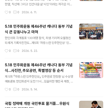
사적인 6.15 남북공동선언 26주년이다. 남과 북의 하나됨
한열, 직선제 그리고 인간다운 삶‘시민’이라는 자각은 이때
을 추구하고 선언했던 26년 전의 꿈과 비전은 그저 일장춘
구체적인 현실로 명동성당과 서울광장이 이끌어낸 6·29선
작성시간
0
0
2026. 6. 11.
몽으로 묻혀야 하는가. 살얼음 걷듯 조심스레 가꿔온 남북
언변화의 출발점은 여전히 시민의 인식과 행동 참여의 폭
간의 공존과 ..
넓히며, 공론장 질을 높이는 과제기억이 행동으로 이어질
때 그 여름은 살아나 1987년 6월 26일 부산에서 열린 국
5.18 민주화운동 제46주년 캐나다 동부 기념
민평화대행진에 참가한 한 시민이 태극기를 휘날리며 달리
식 큰 감동나누고 마쳐
고 있다.(나무위키) 1987년 초여름, 한국 사회는 더 이상
글 내용
뒤로 물러설 수 없는 경계에 서 있었다. 오랜 억압 속에서
한인사회 각계동포 130여명 참석, 희생 기리며 오월정신
누적된 긴장이 한계에 도달했고, 마침내 거리 위에서 폭발
되새겨 기록사진전도...제5회 ‘자랑스런 민주한인상’ 민주
했다. 두려움이 사라진 것은 아니었으나, 그보다 더 큰 것은
원로 한장환 님 수상 ‘5.18정신 헌법적 가치로 뿌리내려 민
작성시간
0
0
2026. 5. 22.
인간다운 삶을 향한 열망이었다. 이 흐름은 특정 집단의 행
주 정의 평화의 대동세상 이루고 K-민주 역사문화자산, 우
동이 아니라 사회 전체의..
리 삶 속에 기억하며 인류 공동선 비전 삼길~ 모국 국가기
념일이며 세계 기록유산인 5.18 민주화운동 제46주년 캐
5.18 민주화운동 제46주년 캐나다 동부 기념
나다 동부 기념식이 5월18일 오전 11시 토론토 한인회관
식...사진전,추모공연, 특별영상 등 순서
대강당에서 한인동포 각계인사 등 130여명이 참석한 가운
글 내용
데 열려, 민주주의를 위해 산화한 5.18 영령들을 추모하고
제 5회 『자랑스런 민주한인상』 민주원로 한장환 님 수상영
항쟁정신을 기리며 감동을 나눴다. 이날 참석자들은 5.18
예토론토 한인회관서 오전 11시...임을위한 행진곡 제창, 점
정신의 조속한 헌법전문 수록을 촉구하고, 국가변란과 민
심함께 모국 국가기념일이며 세계 기록유산인「5.18 민주
작성시간
0
0
2026. 5. 14.
주파괴의 재발을 막기 위해서는 유야무야 덮고 뭉개기 폐
화운동」 제46주년 캐나다 동부 기념식이 Victoria Day인
습을 단절해 진..
5월18일(월) 오전 11시 토론토 한인회관 대강당에서 범 동
포행사로 열려, 5.18 항쟁의 의의와 정신을 되새기며 희생
국힘 정략에 개헌 국민투표 물거품…우원식
된 민주열사들을 추모한다. ‘오월의 꽃, 오늘의 빛’(The Fl