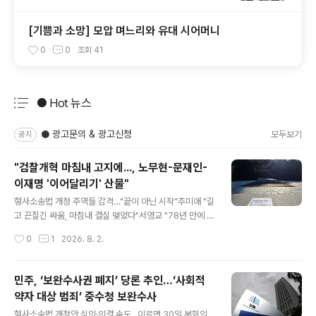
[기쁨과 소망] 모압 며느리와 유대 시어머니
0
0
조회
41
● Hot 뉴스
분류 전체보기
주요 글 목록
● 광고문의 & 광고신청
모두보기
공지
"검찰개혁 마침내 고지에..., 노무현-문재인-
이재명 '이어달리기' 산물"
글 내용
형사소송법 개정 주역들 감격…"끝이 아닌 시작"추미애 "길
고 끈질긴 싸움, 마침내 결실 맺었다"서영교 "78년 만에 새
역사…후속 입법 꼼꼼히"김승원 "무소불위 정치검찰 시대
작성시간
0
1
2026. 8. 2.
의 종말 선언"김용민, 봉하마을 노무현 묘역 찾아 "숙제 끝
내"박은정 "김대중·노무현·문재인 이어 이재명 완수" 한인
섭 "졸속? 20여 년 축적…'시민 주도' 기여"한동수 "공소심
민주, ‘보완수사권 폐지’ 당론 추인…‘사회적
의위원회 등 한 발짝 더 나갈 것"민주, 후속 조치 포함 3일
약자 대상 범죄’ 중수청 보완수사
'대국민 보고회' 예정 더불어민주당 김용민 의원이 1일 경
글 내용
남 김해시 봉하마을 노무현 전 대통령 묘역 앞에 놓은 형사
형사소송법 개정안 심의·의결 속도...이르면 30일 본회의