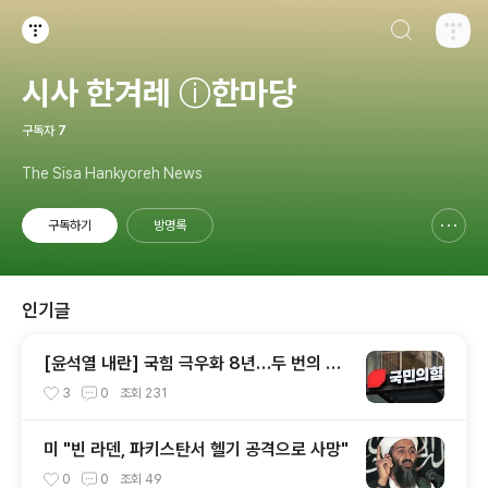
검색하기
티스토리
시사 한겨레 ⓘ한마당
구독자
7
The Sisa Hankyoreh News
구독하기
방명록
신고하기 레이어
열기
인기글
[윤석열 내란] 국힘 극우화 8년…두 번의 총
선 참패와 윤석열이 ‘폭주 기폭제’
3
0
조회
231
미 "빈 라덴, 파키스탄서 헬기 공격으로 사망"
0
0
조회
49