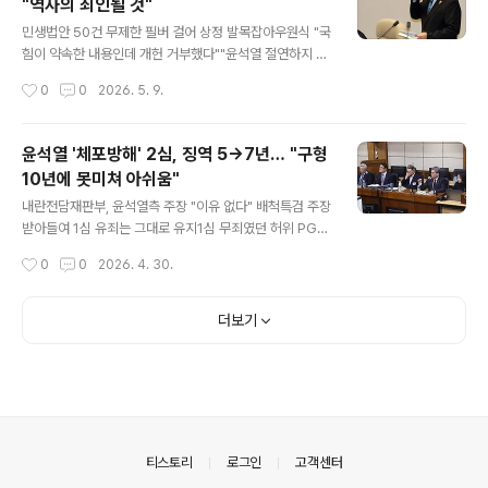
"역사의 죄인될 것"
owers of May, The Lights of Today)라는 주제로 열
글 내용
리는 18일 행사는 먼저 기념식과 ‘자랑스런 민주한인상’ 시
민생법안 50건 무제한 필버 걸어 상정 발목잡아우원식 "국
상 등이 있고, 점심식사에 이어 특별 감동영상 ‘시에 저며든
힘이 약속한 내용인데 개헌 거부했다""윤석열 절연하지 못
5.18’ 상영회가 진행된다. 이날 기념식장에는 5.18 항쟁을
했다는 비판 벗어날 수 있나""후반기에 개헌 특위를 반드시
작성시간
0
0
2026. 5. 9.
기록한 사진전도 있을 예정..
구성하기 바란다"민주당 "'내란 방조'이자 민생을 인질 삼
은 폭거"청와대 "국민과 약속한 개헌논의 중단돼선 안돼"
6.3 선거 동시 개헌 국민투표도 무산...재외국민 허탈 우원
윤석열 '체포방해' 2심, 징역 5→7년… "구형
식 국회의장이 8일 국회에서 열린 5월 임시국회 제2차 본
10년에 못미쳐 아쉬움"
회의 산회를 선포하고 있다. 앞서 국민의힘은 대한민국헌
글 내용
법 개정안과 다른 법안에 대해 필리버스터(무제한 토론을
내란전담재판부, 윤석열측 주장 "이유 없다" 배척특검 주장
통한 합법적 의사진행 방해)를 하겠다고 밝혔다. 이에 우 의
받아들여 1심 유죄는 그대로 유지1심 무죄였던 허위 PG
장은 이날 대한민국헌법 개정안 등을 본회의에 상정하지
작성도 유죄로 인정국무위원 심의 방해 일부무죄→전부 유
작성시간
0
0
2026. 4. 30.
않았다. 2026.5.8. 연합 우원식 국회의장은 국민의힘이
죄로허위 공문서 행사 혐의만 1심 무죄 판단 유지"대통령
계엄 통제 강화, 부마민주..
책무 버리고 혼란 가중…책임 중해"민주당 "특검 구형 10
년 못미쳐 아쉬움 남아""1심 5년 관대한 판결해…7년 선고
더보기
는 당연"진보당, 한남동 관저 간 국힘 45명에 "경고""민주
주의 파괴하면 패가망신 교훈 세워야" 윤석열 '체포 방해'
특수공무집행방해 등 항소심. 연합 자료사진 전직 대통령
윤석열이 29일 '체포 방해 혐의 사건' 항소심에서 징역 7
년을 선고받았다. 내란전담재판부인 서울고등법원 형사1
부(윤성식 부장판사)는 윤석열의 특수공무집행방해, 직권
의안내
티스토리
로그인
고객센터
남용 권리행사방해 혐의 등 2..