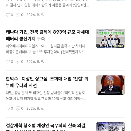
로챈 혐의를 받는다. 이들은 피해자들에게 "당신들 마약범
K-컬처 인기 영향 매하기한국의 여름을 즐겨라 (양양=연
죄에 연루된 정황이 있다. 불법 자금을 검수해야 하니 돈을
합) = 4일 강원 양양군 죽도해변에서 외국인 관광객 부자
작성시간
0
0
2026. 8. 9.
보내라"고 속여 가상자산을 전송받은 것으로 조사됐다. 경
가 서핑을 하며 여름을 즐기고 있다. 2026.8.4 yangdo
찰은 지난 2월 다른 범죄로 ..
o@yna.co.kr 캐나다, 미국 등 미주와 유럽(구주)을 비롯
한 원거리 국가에서 한국을 찾은 외국인이 올해 상반기에
캐나다 기업, 전북 김제에 893억 규모 차세대
만 200만명을 넘어선 것으로 집계됐다. 6일 문화체육관광
배터리 생산기지 구축
부에 따르면 올해 1월부터 6월까지 미주 지역 입국자는 10
글 내용
8만명으로, 지난해 같은 기간보다 12.7% 증가했다. 유럽
네오배터리머티리얼즈 코리아, 실리콘 음극 기반 차세대
지역 입국자는 74만명으로 20.2% 늘었고, 대양주와 아프
리튬이온배터리 기술 보유 투자협약식 [전북특별자치도 제
리카 등 기타 시장은 21만명으로 11% 증가했다. 이들 서구
공] 캐나다의 첨단 배터리 기술기업이 전북 김제에 드론 및
작성시간
0
0
2026. 8. 9.
권 및 원거리 국가의 총입국자는 202만6천73..
방산용 차세대 배터리 생산기지를 조성한다. 전북특별자치
도와 김제시는 4일 김제자유무역지역 내 네오배터리머티
리얼즈코리아 제1공장에서 투자협약을 체결했다. 네오배
한덕수 · 이상민 상고심, 조희대 대법 '전합' 회
터리머티리얼즈코리아는 캐나다 본사의 한국법인으로, 실
부에 우려의 시선
리콘 음극 기반 차세대 리튬이온배터리 기술을 보유하고
글 내용
있다. 협약에 따라 이 회사는 2030년까지 약 893억원을
대법, 공범 관계 두 피고인 신청 받아들여"국민적 관심도
단계적으로 투입해 생산설비와 연구개발 인프라를 확충한
높고 사법적 평가할 필요"7일과 12일 선고 예정이었는데
다. 사업이 끝나면 김제 거점은 연간 전극 1.5GWh, 배터리
미뤄져 노태악·이흥구 후임 임명되지 않은 상황계속 전원
작성시간
0
0
2026. 8. 6.
셀 1GWh 규모의 생산체계를 갖추고 북미와 유럽 등 세계
합의체 회부하는 모순적 행태 윤의 내란 수괴 항소심에도
시장에 고에너지·고출력 배터리를 공급하게 된다..
영향 미쳐김건희 3대 의혹도 선고 전날 전합 넘겨 한덕수
(왼쪽) 전 국무총리와 이상민 전 행정안전부 장관 [연합] 대
검찰개혁 형소법 개정안 국무회의 신속 의결,
법원이 내란 중요임무 종사 혐의로 기소돼 항소심까지 마