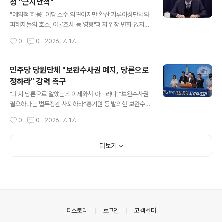
청 "근시안적"
6일 심 전 총장의 구속영장을 기각하며 “ 변소 취지, 수집
글 내용
된 증거 등에 비추어 증거 인멸의 염려에 대한 소명이 부족
"예외적 허용" 여당 소수 의견이지만 확산 기류여성단체와
하고, 수사 및 재판 중 사건 진행 상황 등에 비추어 도망할
피해자들의 호소, 여론조사 등 영향"폐지 입장 변화 없지만
염려가 있다고 보기 어렵다”라고 밝혔다. 같은 혐의를 받는
우려 반영해야" 항변도백낙청 "여성단체들의 존속 주장 이
작성시간
0
0
2026. 7. 17.
전무곤 전 대검찰청 기획조정부장의 구속영장 역시 기각됐
해 힘들어""경찰 못 미덥다고 검찰 수사권 살려두면 안
다. 앞서 3대 특검 ..
돼"한인섭 "보완수사권이 피해자 보호 방안? 잘못"서보학
"검사가 사회적 약자 편? 참 웃긴 얘기"정부는 고강도 경찰
민주당 당원단체 "보완수사권 폐지, 당론으로
비리 근절, 통제 강화 발표 백낙청 서울대 명예교수. 유튜브
정하라" 강력 촉구
'백낙청TV' 방송 화면 갈무리 더불어민주당 내에서 보완수
글 내용
사권 폐지에 대한 신중론이 점점 고개를 들자 검찰 부활의
"폐지 당론으로 알았는데 이제와서 아니라니""보완수사권
그 어떤 불씨도 남겨선 안 된다며 철저한 개혁을 요구하는
필요하다는 법무장관 사퇴하라"홍기원 등 발의한 보완수사
학계 및 법조계 인사들의 우려도 커지고 있다. 물론 여당에
권 존치 법안 비판"그놈의 '등'으로 장난치지 말고 공약 지
작성시간
0
0
2026. 7. 17.
서도 보완수사권 전면 존치를 주장하는 의원은 없다. 성폭
켜라""검찰이 김학의 성범죄 피해자 보호 하더냐""보완수
력·아동학대·스토킹 ..
사권 존치론자들 법사위서 제외하라" 더불어민주당 김용민
의원이 16일 국회 소통관에서 민주당원 단체들과 검찰 보
더보기
완수사권 폐지와 관련해 수사·기소 분리 대선 공약을 지켜
달라고 촉구하는 기자회견을 하고 있다. 2026.7.16. 연합
더불어민주당 당원단체들이 16일 "당장 보완수사권 폐지
를 당론으로 확실하게 흔들림없이 정하라"며 여당 내에서
보완수사권 폐지를 두고 '신중론'이 제기되는 데 대해 강하
게 비판했다. 이들은 "보완수사권을 그대로 두겠다는 것은
의안내
티스토리
로그인
고객센터
응원봉 광장의 시민을 배신하는 것이..