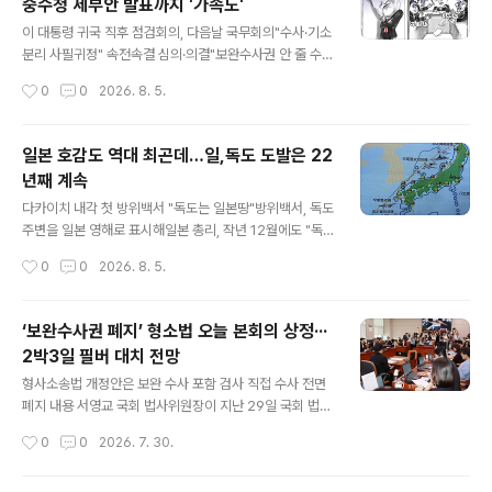
중수청 세부안 발표까지 '가속도'
친 한덕수 전 국무총리와 이상민 전 행정안전부 장관 사건
글 내용
의 상고심을 전원합의체로 회부했다. 두 피고인의 신청을
이 대통령 귀국 직후 점검회의, 다음날 국무회의"수사·기소
받아들이는 형식을 취했다. 윤석열 전 대통령의 12·3 비상
분리 사필귀정" 속전속결 심의·의결"보완수사권 안 줄 수
계엄이 내란에 해당하는지, 당시 국무회의 등에 참여한 국
있고 국회 결정대로 한다"이 대통령 당부대로 국회 숙의 거
작성시간
0
0
2026. 8. 5.
무위원들도 내란에 가담한 것으로 봐야 할지에 대한 통일
듭해 법안 보강 1년 전부터 예정, 10월 2일 공소청·중수청
된 판단을 내놓을 것으로 보인다. 대..
출범행안부, 중수청 직제와 수사관 임용령 즉각 발표본청
과 6개 지방청…총 2874명, 수사관이 89%10년 미만 검
일본 호감도 역대 최곤데…일,독도 도발은 22
사는 4급 전환…사실상 직급 하향 서영교 "대통령 말 너무
년째 계속
중요, 숙의해 방법 찾아""정부 계속 소통…4월부터 보완수
글 내용
사 '요구' 제안" 이재명 대통령이 4일 청와대에서 열린 국
다카이치 내각 첫 방위백서 "독도는 일본땅"방위백서, 독도
무회의에서 발언하고 있다. 2026.8.4 [청와대통신사진기
주변을 일본 영해로 표시해일본 총리, 작년 12월에도 "독
자단] 연합 이재명 대통령은 7박 11일간의 미국·남미·독일
도는 일본 땅"한국인 절반 "일본에 호감"…역대 최고 기록
작성시간
0
0
2026. 8. 5.
순방을 마치고 3일 귀국하자마자 청와대로 출근해 오후 3
외교부 강력 항의…주한일본대사관 공사 초치민주당 "일
시부터 밤 ..
본, 다른 나라 비판할 자격 있나""앞에선 중요한 이웃, 뒤에
선 영토 침탈 야망"국민의힘, 현재까지 별다른 입장 내놓지
‘보완수사권 폐지’ 형소법 오늘 본회의 상정···
않아 일본 정부가 다카이치 사나에 내각 출범 이후 처음 발
2박3일 필버 대치 전망
간한 '방위백서'에서도 독도가 자국 고유 영토라는 억지 주
글 내용
장을 이어갔다. '우리나라(일본) 주변 해·공역에서의 경계·
형사소송법 개정안은 보완 수사 포함 검사 직접 수사 전면
감시' 지도에 독도 주변에 파란색 실선을 쳐 자국 영해라는
폐지 내용 서영교 국회 법사위원장이 지난 29일 국회 법사
주장을 편 부분. 2026.8.4. 연합 일본 다카이치 사나에 내
위 전체회의에서 의사봉을 치고 있다. 박민규 기자 더불어
작성시간
0
0
2026. 7. 30.
각이 처음 발간한 '방위백서'에서도 독도가 자국 고유 영토
민주당이 30일 보완수사권 전면 폐지를 골자로 한 형사소
라는 억지 ..
송법 개정안을 국회 본회의에 상정한다. 국민의힘은 법안