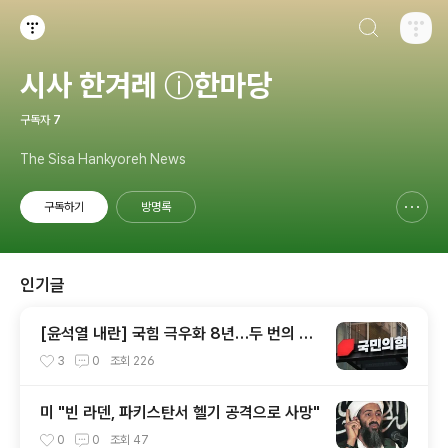
검색하기
티스토리
시사 한겨레 ⓘ한마당
구독자
7
The Sisa Hankyoreh News
구독하기
방명록
신고하기 레이어
열기
인기글
[윤석열 내란] 국힘 극우화 8년…두 번의 총
선 참패와 윤석열이 ‘폭주 기폭제’
3
0
조회
226
미 "빈 라덴, 파키스탄서 헬기 공격으로 사망"
0
0
조회
47