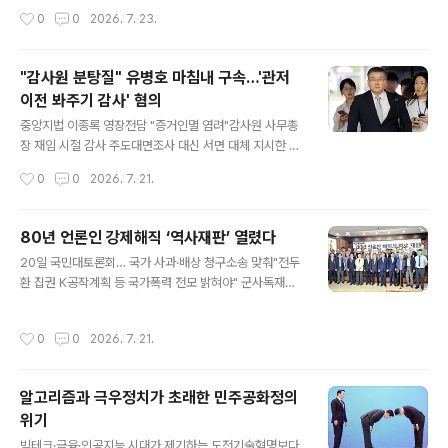
판사)는 이날 정치자금법 위반 혐의로 재판에 넘겨진 오 시
리' 형사소송법 개정 촉구"범죄 피해자와 사회적 약자들 보
작성시간
0
0
2026. 7. 23.
장에게 벌금 1000만 원을 선고했다. 2026.7.22 [공동취
호는 두텁게" "그 방법이 검사의 보완수사권 존치일 순 없
재] 연합 22일 정치자..
어""직접수사권과 기소권 결합은 민주주의 위협"경찰의 부
실·암장 수사 막을 방안 다각도 제시"지금 검찰개혁 골든타
"감사원 분탕질" 유병호 마침내 구속…'관저
임, 정부·여당 결단할 때" 민주사회를 위한 변호사 모임 사
이전 봐주기 감사' 혐의
법센터가 22일 오후 국회 소통관에서 '신속한 형사소송법
글 내용
개정 촉구 기자회견'을 열어 수사·기소의 완전한 분리 원칙
중앙지법 이종록 영장전담 "증거인멸 염려"감사원 사무총
에 따라 보완수사권은 폐지돼야 한다고 촉구하고 있다. 사
장 재임 시절 감사 주도대면조사 대신 서면 대체 지시한 혐
진=민변 홈페이지 민주사회를 위한 변호사 모임 사법센터
의 김건희 씨 22일 소환해 관여 여부 조사감사보고서 결론
작성시간
0
0
2026. 7. 21.
가 수사·기소의 완전한 분리 원칙에 따라 보완수사권은 폐
은폐와 축소에도 관여유 위원 "후임 사무총장 시절 벌어진
지돼야 한다는 입장을 내놨다. ..
일" 2년 가까이 감사 기획하고 실행한 유씨'월성원전' 지휘
최재형 변호 나섰지만...전 정권 표적 감사 경위 밝히는 게
80년 언론인 강제해직 ‘역사재판’ 열렸다
본령 유병호(59) 감사원 감사위원은 숱한 논란과 의혹의
글 내용
20일 국민대토론회… 국가 사과·배상 청구소송 맞춰"전두
중심에 서 온 인물이다. 일일이 열거하기가 숨가쁠 지경이
환 집권 K공작계획 등 국가폭력 전모 밝혀야" 군사독재정
다. 온갖 위법을 일삼은 월성원전 경제성 조작 감사, 전현희
권에 의한 언론인 강제해직의 진실을 규명하고 그 역사적
전 권익위원장에 대한 표적 감사, 민간인 표적 사찰 등 이른
책임을 묻는 '역사재판'의 장이 국회에서 열렸다. 80년해
바 전 정권 표적 감사가 그 중에서도 손꼽힌다. 윤석열 전
작성시간
0
0
2026. 7. 21.
직언론인협의회(이하 80해언협)는 20일 오전 국회도서관
대통령의 관저 이전을 감사하면서 정권 호위 감사를 했다
대강당에서 ‘80년 언론인해직의 역사재판 국민대토론
는 의혹은 곁가지로..
회’를 열었다. 이번 토론회는 헌정사상 처음으로 제기된 언
알고리즘과 극우정치가 초래한 민주공화정의
론인 강제해직에 대한 국가 사과 및 배상 청구소송의 첫 재
위기
판(7월 16일)에 맞춰 법원의 실정법 재판과 병행하는 ‘역
글 내용
사적 재판’의 의미로 마련됐다. 이날 토론회에는 전국언론
빅테크·금융·인공지능 시대가 제기하는 도전기술혁명보다