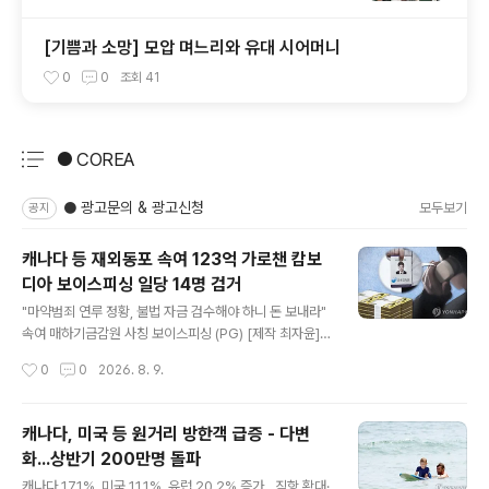
[기쁨과 소망] 모압 며느리와 유대 시어머니
0
0
조회
41
● COREA
분류 전체보기
주요 글 목록
● 광고문의 & 광고신청
모두보기
공지
캐나다 등 재외동포 속여 123억 가로챈 캄보
디아 보이스피싱 일당 14명 검거
글 내용
"마약범죄 연루 정황, 불법 자금 검수해야 하니 돈 보내라"
속여 매하기금감원 사칭 보이스피싱 (PG) [제작 최자윤]
일러스트 충북경찰청은 캄보디아에 거점을 두고 재외동포
작성시간
0
0
2026. 8. 9.
를 속여 거액을 가로챈 혐의(특정경제범죄가중처벌법상 사
기, 범죄단체가입)로 보이스피싱 범죄조직 조직원 A씨 등
14명을 검거해 이 중 10명을 구속 송치했다고 6일 밝혔다.
캐나다, 미국 등 원거리 방한객 급증 - 다변
A씨 등은 지난해 3월부터 약 1년간 캄보디아에 사무실을
화...상반기 200만명 돌파
차려놓고 금융감독원, 검찰 등 정부기관을 사칭해 미국과
글 내용
캐나다에 거주하는 재외동포 15명으로부터 123억원을 가
캐나다 17.1%, 미국 11.1%, 유럽 20.2% 증가…직항 확대·