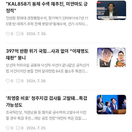
에 반대하며 필리버스터를 예고했다. 민주당은 이날 오후
"KAL858기 동체 수색 재추진, 미얀마도 긍
열리는 본회의에서 형사소송법과 국회법 개정안 처리에 나
정적"
선다.형사소송법 개정안은 보완 수사를 포함해 검사의 직
글 내용
접 수사를 전면 폐지하는 내용을 담고 있다. 대신 검사는 사
전성환 청와대 경청통합수석, 청기백기 인터뷰1987년 11
법경찰관에게 보완 수사를 요구할 수 있으며, 이 경우 경찰
5명 탄 여객기 추락 잔해 못찾아"동체수색, 건기 시작되는
은 1개월 안에 보완 수사를 완료해야 한다. 수사 기간은 최
올해 재추진 기대""삼풍 유가족, 첫 정부 면담해…추모비
작성시간
0
0
2026. 7. 30.
대 1개월 더 연장할 수 있다. 국회법 개정안은 패스트트랙
추진" "송전선로 갈등 문제, 주민수용성 중심 해결""내년
에 오른 안건의 심사 기한을 기존 최..
세계청년대회 준비, 전 비서관실 점검""시민참여기본법 제
정으로 민주주의에 투자""사회연대경제, 보수도 관심…법
397억 반환 위기 국힘…사과 없이 “이재명도
통과 기대" 전성환 청와대 경청통합수석이 29일 시민언론
재판” 몽니
민들레와 취재편의점이 청와대 춘추관 오픈스튜디오에서
글 내용
공동으로 진행한 유튜브 프로그램 '청기백기'에 출연해 인
당선자 허위사실 공표와 낙선자 사건이 같나같은 공직선거
터뷰를 하고 있다. 2026.7.29. 민들레TV 갈무리 1987년
법 사건이지만 본질 전혀 달라헌법 84조 불소추 특권으로
11월 29일 미얀마 안다만 해역에서 추락한 대한항공(KA
재판 중지했는데국힘, 법치 주장하면서 이재명 대통령만
작성시간
0
0
2026. 7. 28.
L) 858기 동체 수색 추진과 관련, 전성환 청와대 경청통합
예외 윤석열도 84조 적용받아 수사 중단됐었는데이 대통
수석이 "현재 미얀..
령 재판 즉시 재개하는 게 공정인가이 대통령 사건은 선거
당락과도 연관 없어발언 해석 문제…1심과 2심 판결도 엇
'최영중 비호' 청주지검 검사들 고발돼…특검
갈려 국힘, 397억 반환 전 정치적 책임부터 져야12·3 내란
가능성도
사과도 성찰도 제대로 안하더니윤석열 사건 물타기부터 하
글 내용
는게 정당한가 국민의힘 장동혁 대표가 27일 과천 중앙선
조국혁신당, 직권남용 등 혐의로 공수처에 고발수사 미진
거관리위원회에서 열리는 선거소청 심리에 출석하고 있다.
할 경우 특검 추진…여당 공조 전망"여전히 썩은 검찰…영
이날 제20대 대선 과정에서 허위사실을 공표한 윤석열 전
장 '접수 거부' 추태까지"기각 사유 등 해명 전부 '새빨간 거
작성시간
0
0
2026. 7. 25.
대통령이 선고받은 징역형 집행유예가 확정될 경우 국민의
짓말'로 규정 "범죄자 비호…명백한 수사 방해이자 직무유