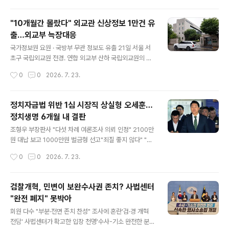
힘은 대선 때 보전받은 선거비용 397억원..
기""영장청구권 독점할 자격 없다" 폐지까지 거론김진모
전 검사장 주목, 압력 또는 청탁 의구심법무부·검찰 자체 조
"10개월간 몰랐다" 외교관 신상정보 1만건 유
사도 촉구…"비위 검사 단죄" 조국혁신당 황운하, 정춘생,
출…외교부 늑장대응
차규근, 강경숙, 백선희 의원 등이 24일 국회 소통관에서
글 내용
기자회견을 열어 아동 성범죄 혐의를 받는 최영중 전 국민
국가정보원 요원 · 국방부 무관 정보도 유출 21일 서울 서
의힘 청주시의원에 대한 경찰 수사를 방해한 청주지검 소
초구 국립외교원 전경. 연합 외교부 산하 국립외교원의 온
속 검사와 검찰 공무원들을 직권남용권리행사방해 및 직무
라인 교육 시스템 서버가 약 10개월 동안 해킹당해 외교부
작성시간
0
0
2026. 7. 23.
유기 혐의로 고위공직자범죄수사처(공수처)에 고발한다고
직원 등 최대 1만건의 개인정보가 유출된 것으로 추정된다.
밝히고 있다. 사진=황운하 의원 페이..
해킹이 지속되는 동안 이를 파악하지 못했고 직원들에게도
피해 사실을 뒤늦게 통보하는 등 외교부의 사이버 보안 역
정치자금법 위반 1심 시장직 상실형 오세훈…
량에 구멍이 뚫렸다는 지적이 나오고 있다. 외교부는 지난
정치생명 6개월 내 결판
해 4월부터 올해 2월 초까지 국립외교원 온라인 교육 시스
글 내용
템이 해킹당한 정황을 올해 2월 관계기관으로부터 통보받
조형우 부장판사 "다섯 차례 여론조사 의뢰 인정" 2100만
고 조사에 착수했다. 서버에는 국립외교원에서 교육받은
원 대납 보고 1000만원 벌금형 선고"죄질 좋지 않다" "책
인원의 이름과 아이디, 이메일 주소, 암호화된 비밀번호가
임 인정 않는 태도 일관""오세훈, 명씨 사기꾼 프레임 씌워
작성시간
0
0
2026. 7. 23.
저장돼 있었다. 외교부 본부와 재외공관에서 일하는 외교
야 할 상황" "기존 입장 뒤집거나 번복하기 어려운 처지
관 전체를 비롯해 해외 파견 전 교육을..
에"국민의힘, 예상과 다른 중형 선고 당황한 기색김건희씨
명씨 여론조사 수수 24일 대법 선고 정치 브로커 명태균씨
검찰개혁, 민변이 보완수사권 존치? 사법센터
로부터 여론조사 결과를 받아보고 후원자에게 비용을 대납
"완전 폐지" 못박아
하게 한 혐의로 기소된 오세훈 서울시장이 22일 오후 서울
글 내용
서초구 서울중앙지법에서 열린 선고 공판을 마친 뒤 법정
회원 다수 "부분·전면 존치 찬성" 조사에 혼란'검·경 개혁
을 나서고 있다서울중앙지법 형사합의22부(조형우 부장
전담' 사법센터가 확고한 입장 천명'수사-기소 완전한 분