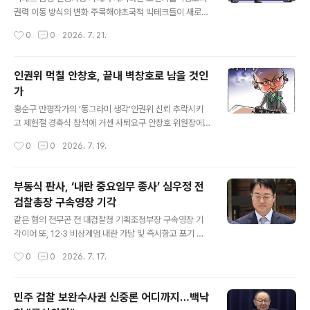
노조, 한국기자협회 등 주요 언론단체와 광주5·18기념재
권력 이동 방식의 변화 주목해야초국적 빅테크들이 새로운
단 등 5·18 관련 단체들, 그리고 국회의원 45명이 공동주
올리가르키로 등장 민주적 정당성 없는 권력이 시민의 삶
작성시간
0
0
2026. 7. 21.
최로 참여했다. 20일 국회 도서관 ..
좌우새로운 권력에 대한 시민의 민주적 통제 과제 2026년
6월 29일, 청와대에서는 대한민국의 미래를 상징하는 장
면이 펼쳐졌습니다. 이재명 대통령과 삼성그룹 이재용 회
인권위 먹칠 안창호, 끝내 벽창호로 남을 것인
장, SK그룹 최태원 회장이 한자리에 모여 반도체와 인공지
가
능(AI)을 중심으로 한 국가 미래전략을 발표했습니다. 정부
글 내용
와 기업은 첨단 반도체와 AI 산업을 대한민국의 미래 경쟁
홍순구 만평작가의 ’동그라미 생각‘인권위 신뢰 추락시키
력으로 제시하며 장기적으로 수천조 원 규모에 이르는 투
고 제헌절 경축식 참석에 거센 사퇴요구 안창호 위원장에
자와 국가적 실행계획을 함께 내놓았습니다(MBC, 2026.
게 공직자로서의 마지막 책무 인식과 양심이 남아 있다면,
작성시간
0
0
2026. 7. 19.
6.29.; 한겨레, 2026.6.30.). 이재명 대통령은 대규모 투
이제는 국민 앞에 책임을 인정하고 용퇴를 결단해야 한다.
자를 약속한 두 기업의 ..
국가인권위원회는 국가 권력으로부터 국민의 인권을 보호
하기 위해 설립된 독립기관이다. 그렇기에 누구에게나 동
부동식 판사, ‘내란 중요임무 종사’ 심우정 전
일한 인권의 기준을 적용하며 오직 국민을 위해 존재해야
검찰총장 구속영장 기각
한다. 그러나 지금의 국가인권위원회는 인권 보호라는 본
글 내용
연의 가치보다 정치적 편향성 논란의 중심에 서면서 국민
같은 혐의 전무곤 전 대검찰청 기획조정부장 구속영장 기
의 신뢰를 잃은 지 오래다. 올해 제헌절, 그 논란의 한가운
각이어 또, 12·3 비상계엄 내란 가담 및 즉시항고 포기 관
데에는 안창호 국가인권위원장이 있었다. 국회 경축식에
련 직권남용 의혹을 받는 심우정 전 검찰총장이 16일 구속
작성시간
0
0
2026. 7. 17.
참석한 그를 향해 쏟아진 것은 환영의 박수가 아니라 거센
전 피의자 심문(영장실질심사)을 받고 서울 서초구 서울중
사퇴 요구였다. 인권단체와 국가인권위원회의 노동조합..
앙지법을 나서고 있다. 연합 12·3 비상계엄 당시 내란에 가
담한 혐의 등을 받는 심우정 전 검찰총장의 구속영장이 기
민주 검찰 보완수사권 신중론 어디까지…백낙
각됐다. 서울중앙지법 부동식 내란 영장전담 부장판사는 1